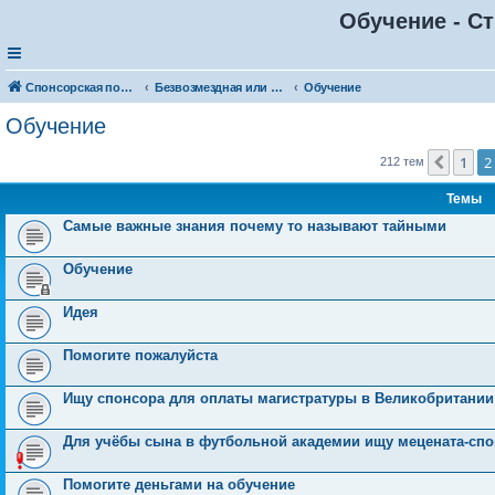
Обучение - Ст
Спонсорская помощь. Разместите своё объявление в соответствующей рубрике
Безвозмездная или условно-безвозмездная помощь
Обучение
Обучение
1
2
Пред.
212 тем
Темы
Самые важные знания почему то называют тайными
Обучение
Идея
Помогите пожалуйста
Ищу спонсора для оплаты магистратуры в Великобритании
Для учёбы сына в футбольной академии ищу мецената-сп
Помогите деньгами на обучение