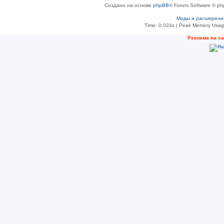
Создано на основе
phpBB
® Forum Software © ph
Моды и расширени
Time: 0.024s
| Peak Memory Usage
Рeклама на с