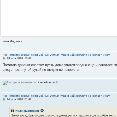
Иван Мудрован
Re: Помогите добрый люди мой сын учиться Турции мой зарплата не хватает учебу
С
13 июн 2018, 13:46
о
о
Помогаю добрым советом пусть дома учится заодно еще и работает гл
б
отец с протянутой рукой по людям не позорился
щ
е
н
и
inna.vdovichenko
е
Re: Помогите добрый люди мой сын учиться Турции мой зарплата не хватает учебу
С
14 июн 2018, 01:49
о
о
б
Иван Мудрован
:
щ
е
Помогаю добрым советом пусть дома учится заодно еще и работает гла