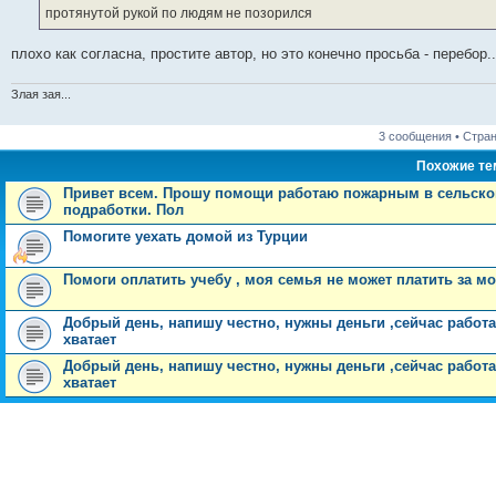
н
протянутой рукой по людям не позорился
и
е
плохо как согласна, простите автор, но это конечно просьба - перебор..
Злая зая...
3 сообщения • Стра
Похожие т
Привет всем. Прошу помощи работаю пожарным в сельской 
подработки. Пол
Помогите уехать домой из Турции
Помоги оплатить учебу , моя семья не может платить за м
Добрый день, напишу честно, нужны деньги ,сейчас работа
хватает
Добрый день, напишу честно, нужны деньги ,сейчас работа
хватает