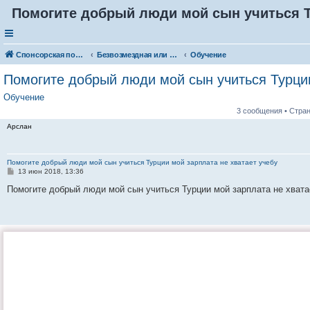
Помогите добрый люди мой сын учиться Ту
Спонсорская помощь. Разместите своё объявление в соответствующей рубрике
Безвозмездная или условно-безвозмездная помощь
Обучение
Помогите добрый люди мой сын учиться Турции
Обучение
3 сообщения • Стра
Арслан
Помогите добрый люди мой сын учиться Турции мой зарплата не хватает учебу
С
13 июн 2018, 13:36
о
о
Помогите добрый люди мой сын учиться Турции мой зарплата не хвата
б
щ
е
н
и
е