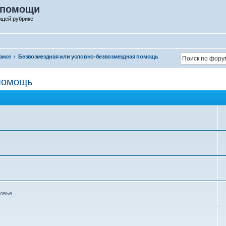
 помощи
ющей рубрике
рике
Безвозмездная или условно-безвозмездная помощь
помощь
ровье