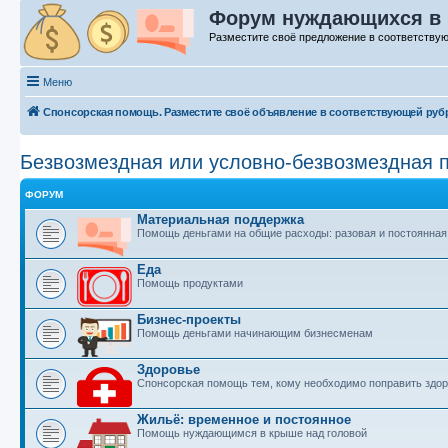
Форум нуждающихся в
Разместите своё предложение в соответству
Меню
Спонсорская помощь. Разместите своё объявление в соответствующей руб
Безвозмездная или условно-безвозмездная 
ФОРУМ
Материальная поддержка
Помощь деньгами на общие расходы: разовая и постоянная
Еда
Помощь продуктами
Бизнес-проекты
Помощь деньгами начинающим бизнесменам
Здоровье
Спонсорская помощь тем, кому необходимо поправить здо
Жильё: временное и постоянное
Помощь нуждающимся в крыше над головой