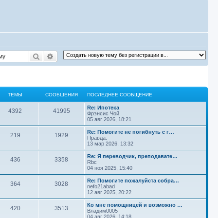
Поиск
Расширенный поиск
ТЕМЫ
СООБЩЕНИЯ
ПОСЛЕДНЕЕ СООБЩЕНИЕ
П
Re: Ипотека
Т
С
4392
41995
о
Фрэнсис Чой
с
05 авг 2026, 18:21
е
о
л
е
П
Re: Помогите не погибнуть с г…
Т
С
219
1929
м
о
д
о
Правда.
н
с
13 мар 2026, 13:32
е
о
ы
б
е
л
е
е
П
Re: Я переводчик, преподавате…
Т
С
436
3358
м
о
с
щ
д
о
Rbc
о
н
с
04 ноя 2025, 15:40
е
о
о
ы
б
е
е
л
б
е
е
П
Re: Помогите пожалуйста собра…
Т
С
щ
364
3028
м
о
с
щ
д
н
о
nefo21abad
е
о
н
с
12 авг 2025, 20:22
н
е
о
о
ы
б
е
е
л
и
и
б
е
е
П
Ко мне помощницей и возможно …
е
Т
С
щ
420
3513
м
о
с
щ
д
н
о
Владим0005
я
е
о
н
с
04 авг 2026, 14:18