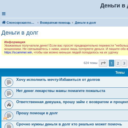
Деньги в 
Спонсорская помощь. Разместите своё объявление в соответствующей рубрике
Возвратная помощь
Деньги в долг
Деньги в долг
Информация
Уважаемые получатели денег! Если вас просят предварительно перевести "небольшую
мошенники. Не связывайтесь с ними, иначе лишь потеряете деньги. И пишите обо
https://scammer.win
, чтобы как можно меньше людей попадалось на их удочку
Страница
1
1
2
3
624 темы
Темы
Хочу исполнить мечту-Избавиться от долгов
Нет денег лекарствы мамы помагите пожальста
Ответственная девушка, прошу займ с возвратом и процен
Прошу помощи в долг
Срочно нужны деньги в долг кто реально может помочь