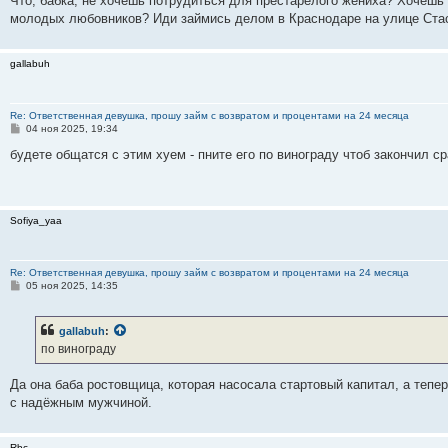
Что, бабка, не хочешь потрудиться для престарелого жениха? Хочешь
молодых любовников? Иди займись делом в Краснодаре на улице Стас
gallabuh
Re: Ответственная девушка, прошу займ с возвратом и процентами на 24 месяца
С
04 ноя 2025, 19:34
о
о
будете общатся с этим хуем - пните его по винограду чтоб закончил 
б
щ
е
н
и
Sofiya_yaa
е
Re: Ответственная девушка, прошу займ с возвратом и процентами на 24 месяца
С
05 ноя 2025, 14:35
о
о
б
gallabuh
:
щ
е
по винограду
н
и
е
Да она баба ростовщица, которая насосала стартовый капитал, а тепе
с надёжным мужчиной.
Rbc