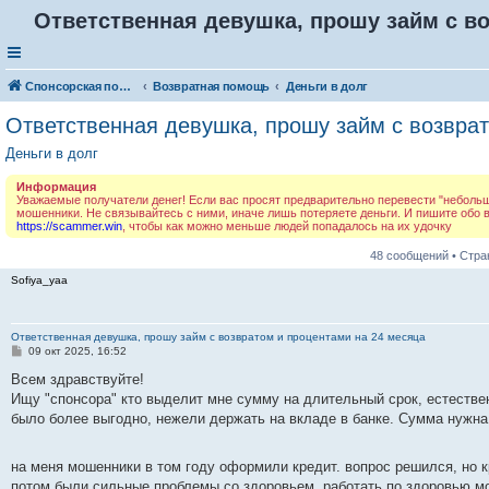
Ответственная девушка, прошу займ с во
Спонсорская помощь. Разместите своё объявление в соответствующей рубрике
Возвратная помощь
Деньги в долг
Ответственная девушка, прошу займ с возвра
Деньги в долг
Информация
Уважаемые получатели денег! Если вас просят предварительно перевести "небольшую
мошенники. Не связывайтесь с ними, иначе лишь потеряете деньги. И пишите обо
https://scammer.win
, чтобы как можно меньше людей попадалось на их удочку
48 сообщений • Стр
Sofiya_yaa
Ответственная девушка, прошу займ с возвратом и процентами на 24 месяца
С
09 окт 2025, 16:52
о
о
Всем здравствуйте!
б
Ищу "спонсора" кто выделит мне сумму на длительный срок, естестве
щ
е
было более выгодно, нежели держать на вкладе в банке. Сумма нужна
н
и
е
на меня мошенники в том году оформили кредит. вопрос решился, но
потом были сильные проблемы со здоровьем, работать по здоровью м