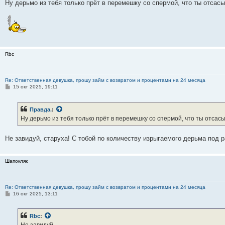
е
Ну дерьмо из тебя только прёт в перемешку со спермой, что ты отсасы
Rbc
Re: Ответственная девушка, прошу займ с возвратом и процентами на 24 месяца
С
15 окт 2025, 19:11
о
о
б
Правда.
:
щ
е
Ну дерьмо из тебя только прёт в перемешку со спермой, что ты отсасы
н
и
е
Не завидуй, старуха! С тобой по количеству изрыгаемого дерьма под 
Шапокляк
Re: Ответственная девушка, прошу займ с возвратом и процентами на 24 месяца
С
16 окт 2025, 13:11
о
о
б
Rbc
:
щ
е