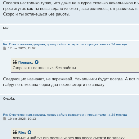
е
Сосалка настолько тупая, что даже не в курсе сколько начальников и
проституток как ты повыпадало из окон , застрелилось, отправилось в
Скоро и ты останешься без работы.
Rbc
Re: Ответственная девушка, прошу займ с возвратом и процентами на 24 месяца
С
17 окт 2025, 11:07
о
о
б
Правда.
:
щ
е
Скоро и ты останешься без работы.
н
и
е
Следующих назначат, не переживай. Начальники будут всегда. А вот 
найдут его месяца через два после смерти по запаху.
Судьба.
Re: Ответственная девушка, прошу займ с возвратом и процентами на 24 месяца
С
19 окт 2025, 19:13
о
о
б
Rbc
:
щ
е
дерьме и найдут его месяца через два после смерти по запаху.