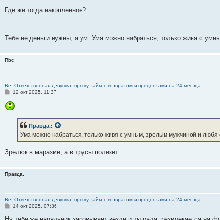
и
е
Где же тогда накопленное?
Тебе не деньги нужны, а ум. Ума можно набраться, только живя с ум
Rbc
Re: Ответственная девушка, прошу займ с возвратом и процентами на 24 месяца
С
12 окт 2025, 11:37
о
о
б
щ
е
Правда.
:
н
и
Ума можно набраться, только живя с умным, зрелым мужчиной и любя 
е
Зрелюк в маразме, а в трусы полезет.
Правда.
Re: Ответственная девушка, прошу займ с возвратом и процентами на 24 месяца
С
14 окт 2025, 07:36
о
о
Ну тебе же начальник засовывает везде и ты рада, развлекается на ф