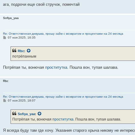
ага, подрочи еще свой стручок, помечтай
Sofiya_yaa
Re: Ответственная девушка, прошу займ с возвратом и процентами на 24 месяца
С
07 ноя 2025, 16:35
о
о
б
Rbc
:
щ
е
потрёпанным
н
и
е
Потрёпая ты, вонючая
проститутка
. Пошла вон, тупая шалава.
Rbc
Re: Ответственная девушка, прошу займ с возвратом и процентами на 24 месяца
С
07 ноя 2025, 18:07
о
о
б
Sofiya_yaa
:
щ
е
Потрёпая ты, вонючая
проститутка
. Пошла вон, тупая шалава.
н
и
е
Я всегда буду там где хочу. Указания старого хрыча никому не интерес