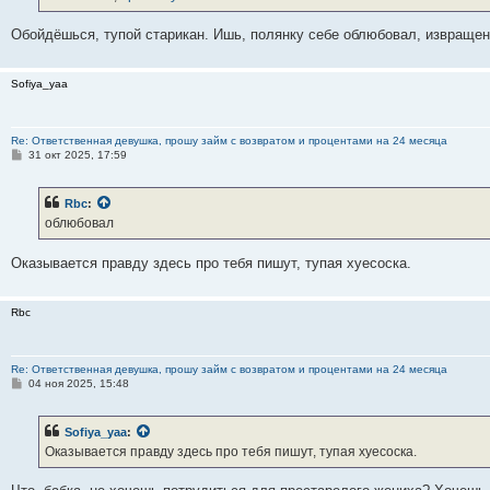
н
и
е
Обойдёшься, тупой старикан. Ишь, полянку себе облюбовал, извращен
Sofiya_yaa
Re: Ответственная девушка, прошу займ с возвратом и процентами на 24 месяца
С
31 окт 2025, 17:59
о
о
б
Rbc
:
щ
е
облюбовал
н
и
е
Оказывается правду здесь про тебя пишут, тупая хуесоска.
Rbc
Re: Ответственная девушка, прошу займ с возвратом и процентами на 24 месяца
С
04 ноя 2025, 15:48
о
о
б
Sofiya_yaa
:
щ
е
Оказывается правду здесь про тебя пишут, тупая хуесоска.
н
и
е