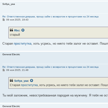
Sofiya_yaа
Re: Ответственная девушка, прошу займ с возвратом и процентами на 24 месяца
С
09 ноя 2025, 19:43
о
о
б
Rbc
:
щ
е
старый
н
и
е
Старая
проститутка
, хоть усрись, но никто тебе залог не оставит. Пошла
General Electric
Re: Ответственная девушка, прошу займ с возвратом и процентами на 24 месяца
С
09 ноя 2025, 21:48
о
о
б
Sofiya_yaа
:
щ
е
Старая
проститутка
, хоть усрись, но никто тебе залог не оставит. Пошл
н
и
е
Ты мой заложник, невостребованная пародия на мужчину. Я тебя не о
General Electric