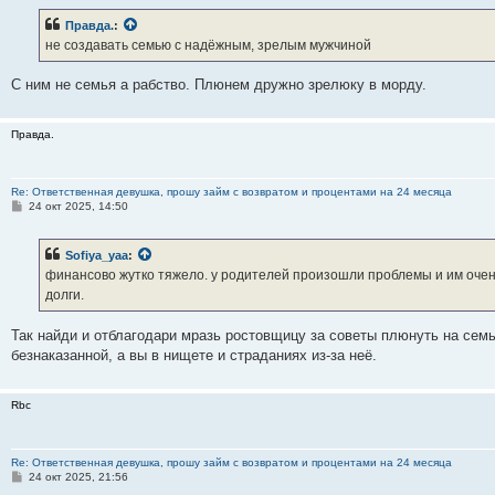
о
б
Правда.
:
щ
е
не создавать семью с надёжным, зрелым мужчиной
н
и
е
С ним не семья а рабство. Плюнем дружно зрелюку в морду.
Правда.
Re: Ответственная девушка, прошу займ с возвратом и процентами на 24 месяца
С
24 окт 2025, 14:50
о
о
б
Sofiya_yaa
:
щ
е
финансово жутко тяжело. у родителей произошли проблемы и им очень
н
долги.
и
е
Так найди и отблагодари мразь ростовщицу за советы плюнуть на семью
безнаказанной, а вы в нищете и страданиях из-за неё.
Rbc
Re: Ответственная девушка, прошу займ с возвратом и процентами на 24 месяца
С
24 окт 2025, 21:56
о