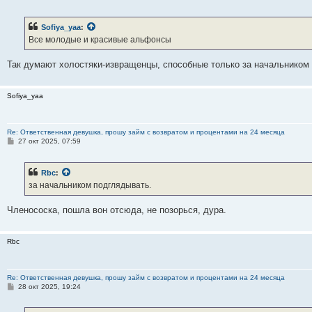
о
о
б
Sofiya_yaa
:
щ
е
Все молодые и красивые альфонсы
н
и
е
Так думают холостяки-извращенцы, способные только за начальником
Sofiya_yaa
Re: Ответственная девушка, прошу займ с возвратом и процентами на 24 месяца
С
27 окт 2025, 07:59
о
о
б
Rbc
:
щ
е
за начальником подглядывать.
н
и
е
Членососка, пошла вон отсюда, не позорься, дура.
Rbc
Re: Ответственная девушка, прошу займ с возвратом и процентами на 24 месяца
С
28 окт 2025, 19:24
о
о
б