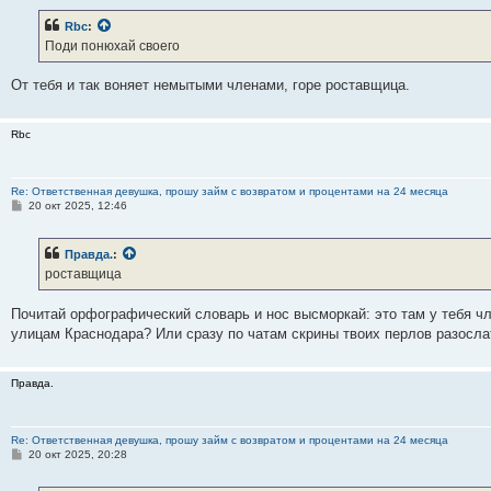
о
б
Rbc
:
щ
е
Поди понюхай своего
н
и
е
От тебя и так воняет немытыми членами, горе роставщица.
Rbc
Re: Ответственная девушка, прошу займ с возвратом и процентами на 24 месяца
С
20 окт 2025, 12:46
о
о
б
Правда.
:
щ
е
роставщица
н
и
е
Почитай орфографический словарь и нос высморкай: это там у тебя ч
улицам Краснодара? Или сразу по чатам скрины твоих перлов разосла
Правда.
Re: Ответственная девушка, прошу займ с возвратом и процентами на 24 месяца
С
20 окт 2025, 20:28
о
о