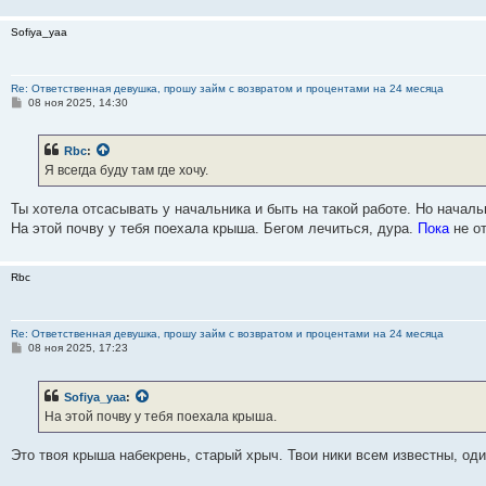
Sofiya_yaа
Re: Ответственная девушка, прошу займ с возвратом и процентами на 24 месяца
С
08 ноя 2025, 14:30
о
о
б
Rbc
:
щ
е
Я всегда буду там где хочу.
н
и
е
Ты хотела отсасывать у начальника и быть на такой работе. Но началь
На этой почву у тебя поехала крыша. Бегом лечиться, дура.
Пока
не о
Rbc
Re: Ответственная девушка, прошу займ с возвратом и процентами на 24 месяца
С
08 ноя 2025, 17:23
о
о
б
Sofiya_yaа
:
щ
е
На этой почву у тебя поехала крыша.
н
и
е
Это твоя крыша набекрень, старый хрыч. Твои ники всем известны, од