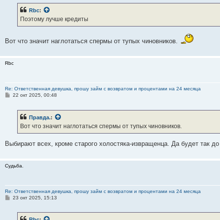
б
Rbc
:
щ
е
Поэтому лучше кредиты
н
и
е
Вот что значит наглотаться спермы от тупых чиновников.
Rbc
Re: Ответственная девушка, прошу займ с возвратом и процентами на 24 месяца
С
22 окт 2025, 00:48
о
о
б
Правда.
:
щ
е
Вот что значит наглотаться спермы от тупых чиновников.
н
и
е
Выбирают всех, кроме старого холостяка-извращенца. Да будет так до
Судьба.
Re: Ответственная девушка, прошу займ с возвратом и процентами на 24 месяца
С
23 окт 2025, 15:13
о
о
б
Rbc
: