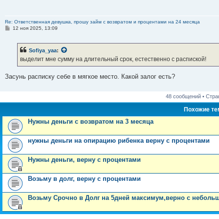
Re: Ответственная девушка, прошу займ с возвратом и процентами на 24 месяца
С
12 ноя 2025, 13:09
о
о
б
Sofiya_yaa
:
щ
е
выделит мне сумму на длительный срок, естественно с распиской!
н
и
е
Засунь расписку себе в мягкое место. Какой залог есть?
48 сообщений • Стр
Похожие т
Нужны деньги с возвратом на 3 месяца
нужны деньги на опирацию рибенка верну с процентами
Нужны деньги, верну с процентами
Возьму в долг, верну с процентами
Возьму Срочно в Долг на 5дней максимум,верно с небол