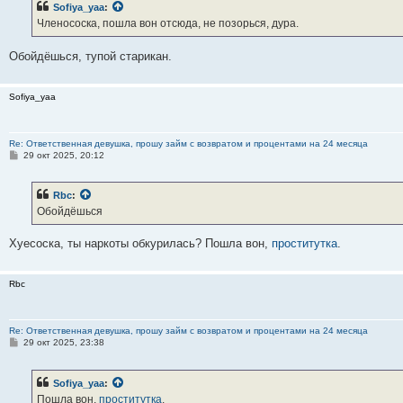
Sofiya_yaa
:
щ
е
Членососка, пошла вон отсюда, не позорься, дура.
н
и
е
Обойдёшься, тупой старикан.
Sofiya_yaa
Re: Ответственная девушка, прошу займ с возвратом и процентами на 24 месяца
С
29 окт 2025, 20:12
о
о
б
Rbc
:
щ
е
Обойдёшься
н
и
е
Хуесоска, ты наркоты обкурилась? Пошла вон,
проститутка
.
Rbc
Re: Ответственная девушка, прошу займ с возвратом и процентами на 24 месяца
С
29 окт 2025, 23:38
о
о
б
Sofiya_yaa
:
щ
е
Пошла вон,
проститутка
.