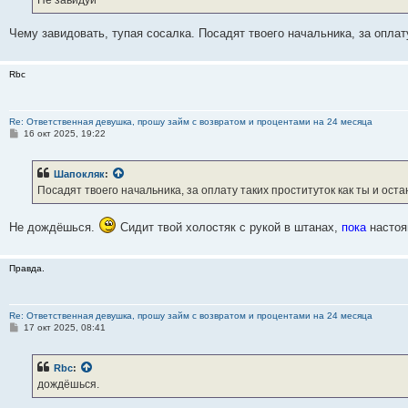
Не завидуй
н
и
е
Чему завидовать, тупая сосалка. Посадят твоего начальника, за оплат
Rbc
Re: Ответственная девушка, прошу займ с возвратом и процентами на 24 месяца
С
16 окт 2025, 19:22
о
о
б
Шапокляк
:
щ
е
Посадят твоего начальника, за оплату таких проституток как ты и ост
н
и
е
Не дождёшься.
Сидит твой холостяк с рукой в штанах,
пока
настоя
Правда.
Re: Ответственная девушка, прошу займ с возвратом и процентами на 24 месяца
С
17 окт 2025, 08:41
о
о
б
Rbc
:
щ
е
дождёшься.
н
и