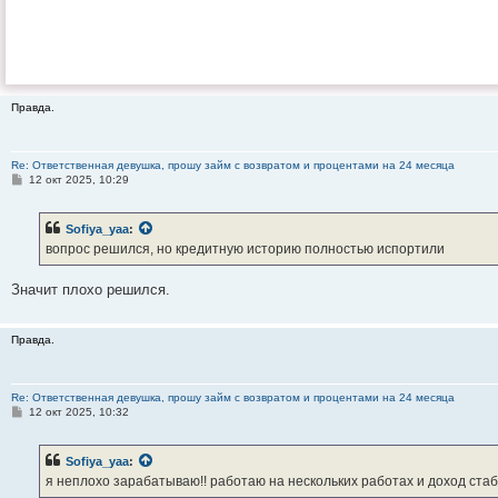
Правда.
Re: Ответственная девушка, прошу займ с возвратом и процентами на 24 месяца
С
12 окт 2025, 10:29
о
о
б
Sofiya_yaa
:
щ
е
вопрос решился, но кредитную историю полностью испортили
н
и
е
Значит плохо решился.
Правда.
Re: Ответственная девушка, прошу займ с возвратом и процентами на 24 месяца
С
12 окт 2025, 10:32
о
о
б
Sofiya_yaa
:
щ
е
я неплохо зарабатываю!! работаю на нескольких работах и доход ста
н