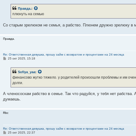
о
б
Правда.
:
щ
е
плюнуть на семью
н
и
е
Со старым зрелюком не семья, а рабство. Плюнем дружно зрелюку в 
Правда.
Re: Ответственная девушка, прошу займ с возвратом и процентами на 24 месяца
С
25 окт 2025, 15:18
о
о
б
Sofiya_yaa
:
щ
е
финансово жутко тяжело. у родителей произошли проблемы и им очень
н
долги.
и
е
А членососкам рабство в семье. Так что радуйся, у тебя нет рабства. 
думаешь.
Rbc
Re: Ответственная девушка, прошу займ с возвратом и процентами на 24 месяца
С
25 окт 2025, 22:37
о