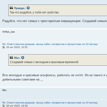
о
б
Правда.
:
щ
е
Так что радуйся, у тебя нет рабства.
н
и
е
Радуйся, что нет семьи с престарелым извращенцем. Создавай семью
Sofiya_yaa
Re: Ответственная девушка, прошу займ с возвратом и процентами на 24 месяца
С
26 окт 2025, 10:52
о
о
б
Rbc
:
щ
е
Создавай семью с молодым и красивым мужчиной
н
и
е
Все молодые и красивые альфонсы, работать не хотят. Из-за такого я 
дибильными советами на ,,,
Rbc
Re: Ответственная девушка, прошу займ с возвратом и процентами на 24 месяца
С
26 окт 2025, 23:30