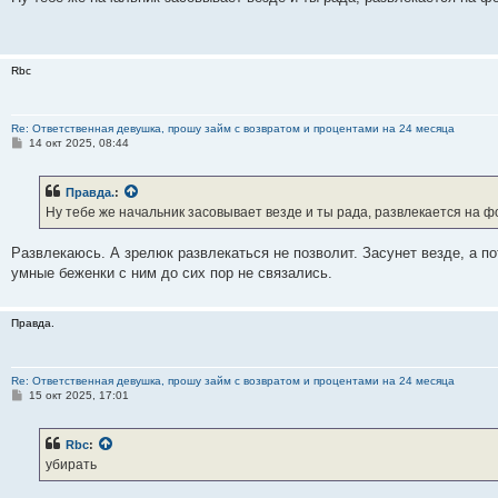
б
щ
е
н
и
Rbc
е
Re: Ответственная девушка, прошу займ с возвратом и процентами на 24 месяца
С
14 окт 2025, 08:44
о
о
б
Правда.
:
щ
е
Ну тебе же начальник засовывает везде и ты рада, развлекается на ф
н
и
е
Развлекаюсь. А зрелюк развлекаться не позволит. Засунет везде, а по
умные беженки с ним до сих пор не связались.
Правда.
Re: Ответственная девушка, прошу займ с возвратом и процентами на 24 месяца
С
15 окт 2025, 17:01
о
о
б
Rbc
:
щ
е
убирать
н
и