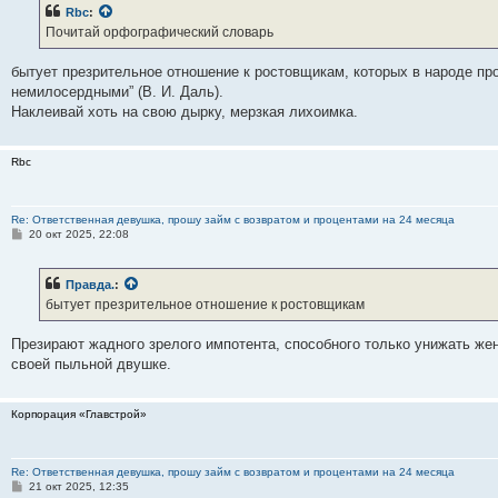
б
Rbc
:
щ
е
Почитай орфографический словарь
н
и
е
бытует презрительное отношение к ростовщикам, которых в народе пр
немилосердными” (В. И. Даль).
Наклеивай хоть на свою дырку, мерзкая лихоимка.
Rbc
Re: Ответственная девушка, прошу займ с возвратом и процентами на 24 месяца
С
20 окт 2025, 22:08
о
о
б
Правда.
:
щ
е
бытует презрительное отношение к ростовщикам
н
и
е
Презирают жадного зрелого импотента, способного только унижать жен
своей пыльной двушке.
Корпорация «Главстрой»
Re: Ответственная девушка, прошу займ с возвратом и процентами на 24 месяца
С
21 окт 2025, 12:35