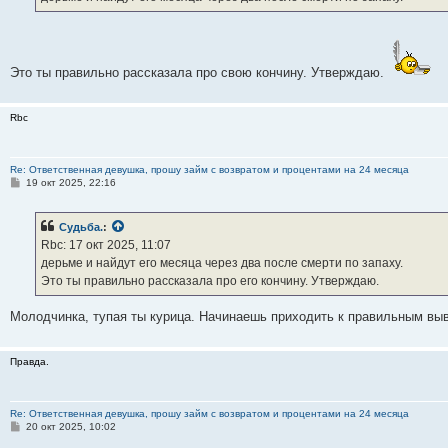
н
и
е
Это ты правильно рассказала про свою кончину. Утверждаю.
Rbc
Re: Ответственная девушка, прошу займ с возвратом и процентами на 24 месяца
С
19 окт 2025, 22:16
о
о
б
Судьба.
:
щ
е
Rbc: 17 окт 2025, 11:07
н
дерьме и найдут его месяца через два после смерти по запаху.
и
е
Это ты правильно рассказала про его кончину. Утверждаю.
Молодчинка, тупая ты курица. Начинаешь приходить к правильным выв
Правда.
Re: Ответственная девушка, прошу займ с возвратом и процентами на 24 месяца
С
20 окт 2025, 10:02
о