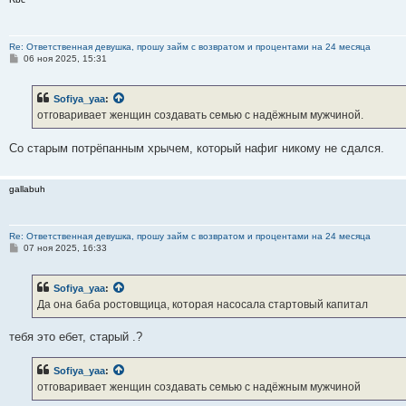
Re: Ответственная девушка, прошу займ с возвратом и процентами на 24 месяца
С
06 ноя 2025, 15:31
о
о
б
Sofiya_yaa
:
щ
е
отговаривает женщин создавать семью с надёжным мужчиной.
н
и
е
Со старым потрёпанным хрычем, который нафиг никому не сдался.
gallabuh
Re: Ответственная девушка, прошу займ с возвратом и процентами на 24 месяца
С
07 ноя 2025, 16:33
о
о
б
Sofiya_yaa
:
щ
е
Да она баба ростовщица, которая насосала стартовый капитал
н
и
е
тебя это ебет, старый .?
Sofiya_yaa
:
отговаривает женщин создавать семью с надёжным мужчиной