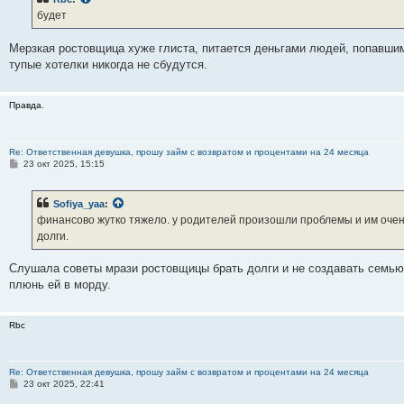
щ
е
будет
н
и
е
Мерзкая ростовщица хуже глиста, питается деньгами людей, попавшим
тупые хотелки никогда не сбудутся.
Правда.
Re: Ответственная девушка, прошу займ с возвратом и процентами на 24 месяца
С
23 окт 2025, 15:15
о
о
б
Sofiya_yaa
:
щ
е
финансово жутко тяжело. у родителей произошли проблемы и им очень
н
долги.
и
е
Слушала советы мрази ростовщицы брать долги и не создавать семь
плюнь ей в морду.
Rbc
Re: Ответственная девушка, прошу займ с возвратом и процентами на 24 месяца
С
23 окт 2025, 22:41
о