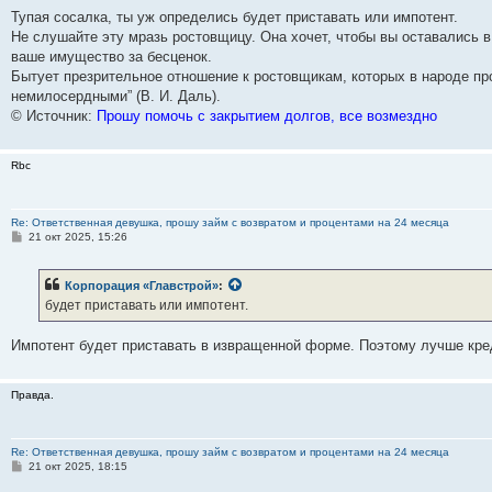
о
о
Тупая сосалка, ты уж определись будет приставать или импотент.
б
Не слушайте эту мразь ростовщицу. Она хочет, чтобы вы оставались в 
щ
е
ваше имущество за бесценок.
н
Бытует презрительное отношение к ростовщикам, которых в народе пр
и
е
немилосердными” (В. И. Даль).
© Источник:
Прошу помочь с закрытием долгов, все возмездно
Rbc
Re: Ответственная девушка, прошу займ с возвратом и процентами на 24 месяца
С
21 окт 2025, 15:26
о
о
б
Корпорация «Главстрой»
:
щ
е
будет приставать или импотент.
н
и
е
Импотент будет приставать в извращенной форме. Поэтому лучше кре
Правда.
Re: Ответственная девушка, прошу займ с возвратом и процентами на 24 месяца
С
21 окт 2025, 18:15
о
о