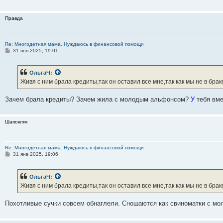
Правда
Re: Многодетная мама. Нуждаюсь в финансовой помощи
С
31 янв 2025, 19:01
о
о
б
ОльгаЧ
:
щ
е
Живя с ним брала кредиты,так он оставил все мне,так как мы не в бра
н
и
е
Зачем брала кредиты? Зачем жила с молодым альфонсом?
У
тебя вме
Шапокляк
Re: Многодетная мама. Нуждаюсь в финансовой помощи
С
31 янв 2025, 19:06
о
о
б
ОльгаЧ
:
щ
е
Живя с ним брала кредиты,так он оставил все мне,так как мы не в бра
н
и
е
Похотливые сучки совсем обнаглели. Сношаются как свиноматки с мол