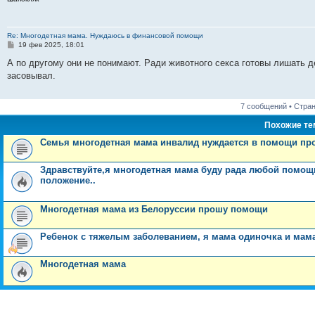
е
Re: Многодетная мама. Нуждаюсь в финансовой помощи
С
19 фев 2025, 18:01
о
о
А по другому они не понимают. Ради животного секса готовы лишать 
б
засовывал.
щ
е
н
и
7 сообщений • Стра
е
Похожие т
Семья многодетная мама инвалид нуждается в помощи про
Здравствуйте,я многодетная мама буду рада любой помощи
положение..
Многодетная мама из Белоруссии прошу помощи
Ребенок с тяжелым заболеванием, я мама одиночка и мам
Многодетная мама