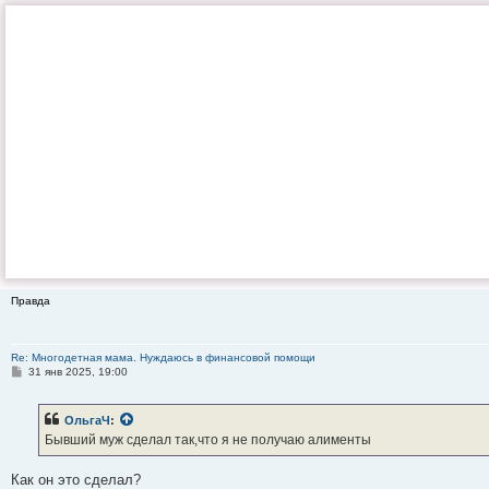
Правда
Re: Многодетная мама. Нуждаюсь в финансовой помощи
С
31 янв 2025, 19:00
о
о
б
ОльгаЧ
:
щ
е
Бывший муж сделал так,что я не получаю алименты
н
и
е
Как он это сделал?