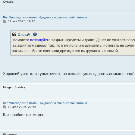
Судьба.
Re: Многодетная мама. Нуждаюсь в финансовой помощи
С
31 янв 2025, 19:17
о
о
б
ОльгаЧ
:
щ
е
,помогите
пожалуйста
закрыть кредиты и долги. Денег не хватает совс
н
Бывший муж сделал так,что я не получаю алименты,помогать не хочет 
и
е
как мы не в браке состояли,приходится выкручиваться самой.
Хороший урок для тупых сучек, не желающих создавать семью с надё
Morgan Stanley
Re: Многодетная мама. Нуждаюсь в финансовой помощи
С
18 фев 2025, 20:58
о
о
Как вообще так можно…..
б
щ
е
н
и
Шапокляк