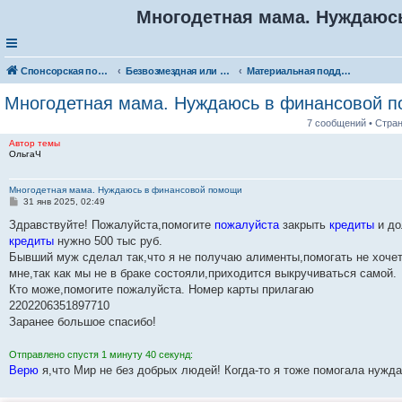
Многодетная мама. Нуждаюс
Спонсорская помощь. Разместите своё объявление в соответствующей рубрике
Безвозмездная или условно-безвозмездная помощь
Материальная поддержка
Многодетная мама. Нуждаюсь в финансовой 
7 сообщений • Стра
Автор темы
ОльгаЧ
Многодетная мама. Нуждаюсь в финансовой помощи
С
31 янв 2025, 02:49
о
о
Здравствуйте! Пожалуйста,помогите
пожалуйста
закрыть
кредиты
и до
б
кредиты
нужно 500 тыс руб.
щ
е
Бывший муж сделал так,что я не получаю алименты,помогать не хочет
н
мне,так как мы не в браке состояли,приходится выкручиваться самой.
и
е
Кто може,помогите пожалуйста. Номер карты прилагаю
2202206351897710
Заранее большое спасибо!
Отправлено спустя 1 минуту 40 секунд:
Верю
я,что Мир не без добрых людей! Когда-то я тоже помогала нуж