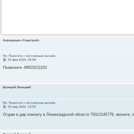
Корпорация «Главстрой»
Re: Помогите с постоянным жильём
С
25 фев 2024, 05:58
о
о
Позвоните -89533211103
б
щ
е
н
и
Валерий Линецкий
е
Re: Помогите с постоянным жильём
С
02 мар 2024, 23:53
о
о
Отдам в дар комнату в Ленинградской области 79313145779, звоните, 
б
щ
е
н
и