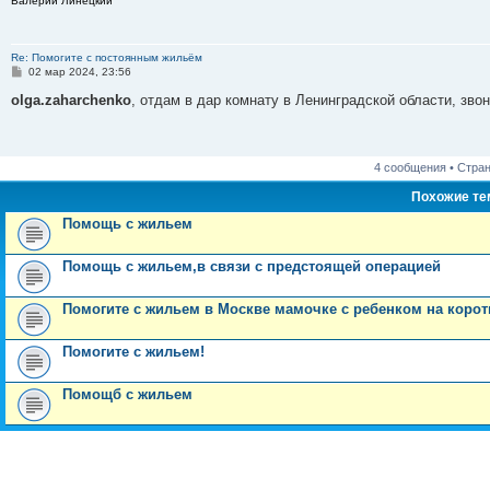
Валерий Линецкий
е
Re: Помогите с постоянным жильём
С
02 мар 2024, 23:56
о
о
olga.zaharchenko
, отдам в дар комнату в Ленинградской области, зво
б
щ
е
н
и
4 сообщения • Стра
е
Похожие т
Помощь с жильем
Помощь с жильем,в связи с предстоящей операцией
Помогите с жильем в Москве мамочке с ребенком на коротк
Помогите с жильем!
Помощб с жильем