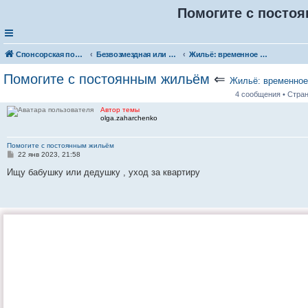
Помогите с посто
Спонсорская помощь. Разместите своё объявление в соответствующей рубрике
Безвозмездная или условно-безвозмездная помощь
Жильё: временное и постоянное
Помогите с постоянным жильём
⇐
Жильё: временное
4 сообщения • Стра
Автор темы
olga.zaharchenko
Помогите с постоянным жильём
С
22 янв 2023, 21:58
о
о
Ищу бабушку или дедушку , уход за квартиру
б
щ
е
н
и
е