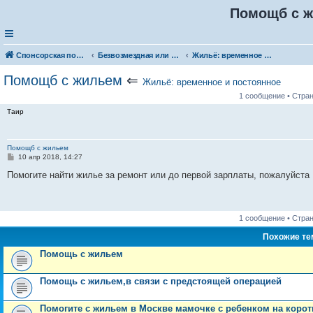
Помощб с 
Спонсорская помощь. Разместите своё объявление в соответствующей рубрике
Безвозмездная или условно-безвозмездная помощь
Жильё: временное и постоянное
Помощб с жильем
⇐
Жильё: временное и постоянное
1 сообщение • Стра
Таир
Помощб с жильем
С
10 апр 2018, 14:27
о
о
Помогите найти жилье за ремонт или до первой зарплаты, пожалуйста
б
щ
е
н
и
1 сообщение • Стра
е
Похожие т
Помощь с жильем
Помощь с жильем,в связи с предстоящей операцией
Помогите с жильем в Москве мамочке с ребенком на коротк