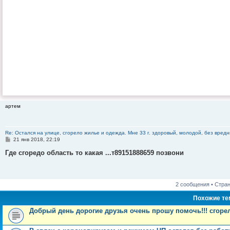
артем
Re: Остался на улице, сгорело жилье и одежда. Мне 33 г. здоровый, молодой, без вредн
С
21 янв 2018, 22:19
о
о
Где сгоредо область то какая ...т89151888659 позвони
б
щ
е
н
и
2 сообщения • Стра
е
Похожие т
Добрый день дорогие друзья очень прошу помочь!!! сгорел