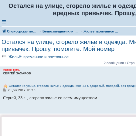
Остался на улице, сгорело жилье и одежд
вредных привычек. Прошу,
Спонсорская помощь. Разместите своё объявление в соответствующей рубрике
Безвозмездная или условно-безвозмездная помощь
Жильё: временное и постоянное
Остался на улице, сгорело жилье и одежда. Мн
привычек. Прошу, помогите. Мой номер
⇐
Жильё: временное и постоянное
2 сообщения • Стра
Автор темы
СЕРГЕЙ ЗАХАРОВ
Остался на улице, сгорело жилье и одежда. Мне 33 г. здоровый, молодой, без вред
С
20 дек 2017, 01:15
о
о
Сергей, 33 г. , сгорело жилье со всем имуществом.
б
щ
е
н
и
е