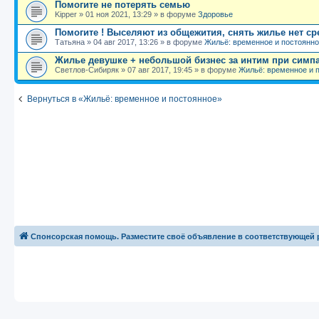
Помогите не потерять семью
Kipper
»
01 ноя 2021, 13:29
» в форуме
Здоровье
Помогите ! Выселяют из общежития, снять жилье нет ср
Татьяна
»
04 авг 2017, 13:26
» в форуме
Жильё: временное и постоянн
Жилье девушке + небольшой бизнес за интим при симпа
Светлов-Сибиряк
»
07 авг 2017, 19:45
» в форуме
Жильё: временное и 
Вернуться в «Жильё: временное и постоянное»
Спонсорская помощь. Разместите своё объявление в соответствующей 