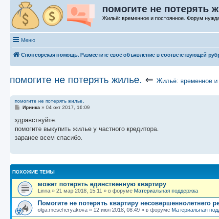
помогите не потерять ж
Жильё: временное и постоянное. Форум нуж
Меню
Спонсорская помощь. Разместите своё объявление в соответствующей руб
помогите не потерять жилье.
⇐
Жильё: временное и
помогите не потерять жилье.
С
Иринка
»
04 окт 2017, 16:09
о
о
здравствуйте.
б
помогите выкупить жилье у частного кредитора.
щ
е
заранее всем спасибо.
н
и
е
ПОХОЖИЕ ТЕМЫ
может потерять единственную квартиру
Linna
»
21 мар 2018, 15:11
» в форуме
Материальная поддержка
Помогите не потерять квартиру несовершеннолетнего р
olga.mescheryakova
»
12 июл 2018, 08:49
» в форуме
Материальная под