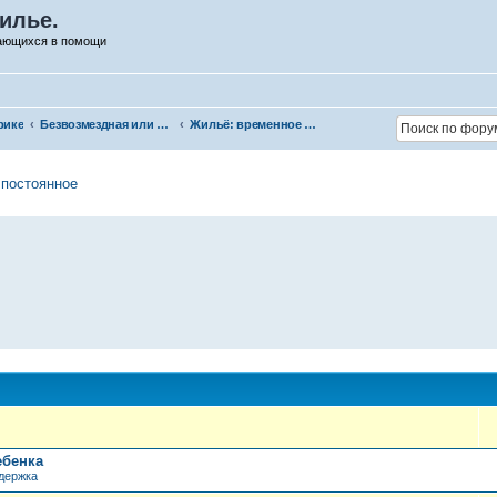
илье.
дающихся в помощи
рике
Безвозмездная или условно-безвозмездная помощь
Жильё: временное и постоянное
 постоянное
ебенка
держка