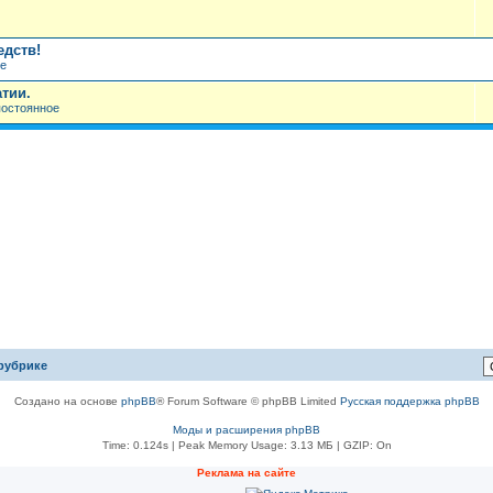
едств!
ое
тии.
постоянное
рубрике
Создано на основе
phpBB
® Forum Software © phpBB Limited
Русская поддержка phpBB
Моды и расширения phpBB
Time: 0.124s
| Peak Memory Usage: 3.13 МБ | GZIP: On
Рeклама на сaйте