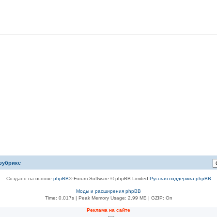
рубрике
Создано на основе
phpBB
® Forum Software © phpBB Limited
Русская поддержка phpBB
Моды и расширения phpBB
Time: 0.017s
| Peak Memory Usage: 2.99 МБ | GZIP: On
Рeклама на сaйте