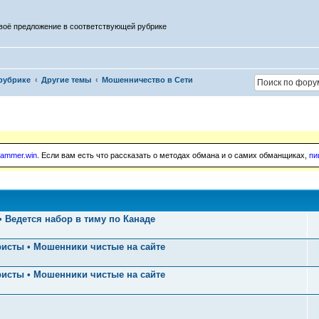
воё предложение в соответствующей рубрике
рубрике
Другие темы
Мошенничество в Сети
ammer.win
. Если вам есть что рассказать о методах обмана и о самих обманщиках,
пи
 Ведется набор в тиму по Канаде
ристы • Мошенники чистые на сайте
ристы • Мошенники чистые на сайте