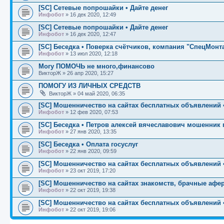
[SC] Сетевые попрошайки • Дайте денег
Инфобот
»
16 дек 2020, 12:49
[SC] Сетевые попрошайки • Дайте денег
Инфобот
»
16 дек 2020, 12:47
[SC] Беседка • Поверка счётчиков, компания "СпецМонт
Инфобот
»
13 июл 2020, 12:18
Могу ПОМОЧЬ не много,финансово
ВикторЖ
»
26 апр 2020, 15:27
ПОМОГУ ИЗ ЛИЧНЫХ СРЕДСТВ
ВикторЖ
»
04 май 2020, 06:35
[SC] Мошенничество на сайтах бесплатных объявлений
Инфобот
»
12 фев 2020, 07:53
[SC] Беседка • Петров алексей вячеславович мошенник 
Инфобот
»
27 янв 2020, 13:35
[SC] Беседка • Оплата госуслуг
Инфобот
»
22 янв 2020, 09:59
[SC] Мошенничество на сайтах бесплатных объявлени
Инфобот
»
23 окт 2019, 17:20
[SC] Мошенничество на сайтах знакомств, брачные афер
Инфобот
»
22 окт 2019, 19:38
[SC] Мошенничество на сайтах бесплатных объявлений 
Инфобот
»
22 окт 2019, 19:06