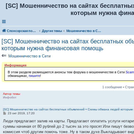
[SC] Мошенничество на сайтах бесплатн
которым нужна фин
Спонсорская помощь. Разместите своё объявление в соответствующей рубрике
Другие темы
Мошенничество в Сети
[SC] Мошенничество на сайтах бесплатных о
которым нужна финансовая помощь
⇐
Мошенничество в Сети
Информация
В этом разделе размещаются анонсы тем форума о мошенничестве в Сети
Scam
обманщиках,
пишите
!
1 сообщение • Стра
Автор темы
Инфобот
[SC] Мошенничество на сайтах бесплатных объявлений • Схемы обмана людей которым
С
23 окт 2019, 17:20
о
о
Люди предлагают залив на карты. Предлагают оплатить услуги нотари
б
суммы начиная от 80 рублей до 2 тысяч за это просят.Или пишут безв
щ
е
комиссия чтоб другим помочь тоже..Ну в таком духе.Выкладывают вид