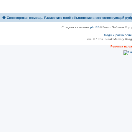
Спонсорская помощь. Разместите своё объявление в соответствующей руб
Создано на основе
phpBB
® Forum Software © ph
Моды и расширени
Time: 0.105s
| Peak Memory Usage
Рeклама на с