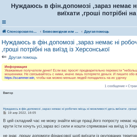
Нуждаюсь в фін.допомозі ,зараз немає н
виїхати ,гроші потрібні на
Спонсорская помощь. Разместите своё объявление в соответствующей рубрике
Безвозмездная или условно-безвозмездная помощь
Другая помощь
Нуждаюсь в фін.допомозі ,зараз немає ні робоч
,гроші потрібні на виїзд із Херсонської
⇐
Другая помощь
Информация
Уважаемые получатели денег! Если вас просят предварительно перевести "небольшую
мошенники. Не связывайтесь с ними, иначе лишь потеряете деньги. И пишите обо
https://scammer.win
, чтобы как можно меньше людей попадалось на их удочку
1 сообщение • Стра
Ввктор
Нуждаюсь в фін.допомозі ,зараз немає ні робочих місць ні можливості десь виїхати ,гроші 
С
19 апр 2022, 16:05
о
о
В цей складний час не можу знайти місце праці,його попросту немає ні
б
крути їсти хочуть усі,зараз всі сили и кошти спрямовані на виїзд із Х
щ
е
н
не знає ,прошу допомоги фінансової щоб виїхати із окупованих територ