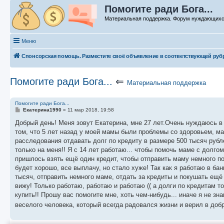
Помогите ради Бога...
Материальная поддержка. Форум нуждающих
Меню
Спонсорская помощь. Разместите своё объявление в соответствующей руб
Помогите ради Бога...
⇐
Материальная поддержка
Помогите ради Бога...
С
Екатерина1990
»
11 мар 2018, 19:58
о
о
Добрый день! Меня зовут Екатерина, мне 27 лет.Очень нуждаюсь в 
б
том, что 5 лет назад у моей мамы были проблемы со здоровьем, ма
щ
е
расследования отдавать долг по кредиту в размере 500 тысяч рубле
н
только на меня!! Я с 14 лет работаю... чтобы помочь маме с долго
и
е
пришлось взять ещё один кредит, чтобы отправить маму немного под
будет хорошо, все выплачу, но стало хуже! Так как я работаю в ба
тысяч, отправить немного маме, отдать за кредиты и покушать ещё ч
вижу! Только работаю, работаю и работаю (( а долги по кредитам то
купить!! Прошу вас помогите мне, хоть чем-нибудь... иначе я не зна
веселого человека, который всегда радовался жизни и верил в добр