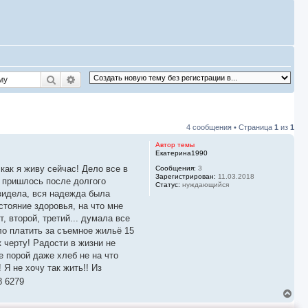
Поиск
Расширенный поиск
4 сообщения • Страница
1
из
1
Автор темы
Екатерина1990
как я живу сейчас! Дело все в
Сообщения:
3
Зарегистрирован:
11.03.2018
о пришлось после долгого
Статус:
нуждающийся
 видела, вся надежда была
стояние здоровья, на что мне
, второй, третий... думала все
ло платить за съемное жильё 15
к черту! Радости в жизни не
не порой даже хлеб не на что
 Я не хочу так жить!! Из
8 6279
В
е