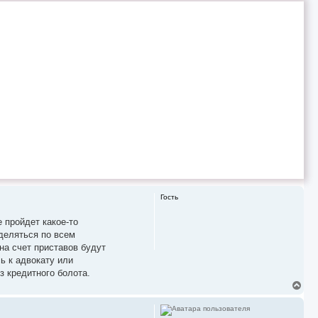
р
н
у
т
ь
с
я
к
н
а
ч
а
л
у
Гость
 пройдет какое-то
деляться по всем
на счет приставов будут
ь к адвокату или
з кредитного болота.
В
е
р
н