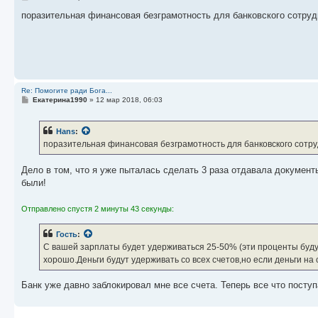
о
о
поразительная финансовая безграмотность для банковского сотруд
б
щ
е
н
и
е
Re: Помогите ради Бога...
С
Екатерина1990
»
12 мар 2018, 06:03
о
о
б
Hans
:
щ
е
поразительная финансовая безграмотность для банковского сотр
н
и
е
Дело в том, что я уже пыталась сделать 3 раза отдавала документ
были!
Отправлено спустя 2 минуты 43 секунды:
Гость
:
С вашей зарплаты будет удерживаться 25-50% (эти проценты буду
хорошо.Деньги будут удерживать со всех счетов,но если деньги на
Банк уже давно заблокировал мне все счета. Теперь все что поступ