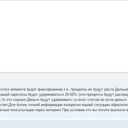
этого момента будет фиксироанная,т.е. проценты не будут расти.Дальше
вашей зарплаты будет удерживаться 25-50% (эти проценты будут распре
о это хорошо.Деньги будут удерживать со всех счетов,но если деньги 
ество.Для более точной информации конкретно вашей ситуации обратитес
тные консультации через интернет.При условии,что вы хотите вылезти и