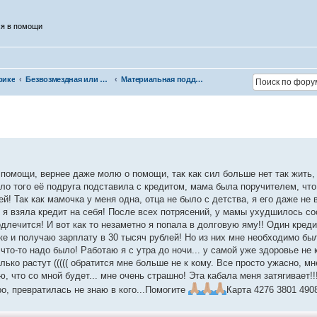
ся в помощи
рике
Безвозмездная или условно-безвозмездная помощь
Материальная поддержка
помощи, вернее даже молю о помощи, так как сил больше нет так жить, 
ло того её подруга подставила с кредитом, мама была поручителем, чт
й! Так как мамочка у меня одна, отца не было с детства, я его даже не
м я взяла кредит на себя! После всех потрясений, у мамы ухудшилось со
лечится! И вот как то незаметно я попала в долговую яму!! Один кредит
нке и получаю зарплату в 30 тысяч рублей! Но из них мне необходимо бы
то-то надо было! Работаю я с утра до ночи... у самой уже здоровье не 
лько растут ((((( обратится мне больше не к кому. Все просто ужасно, м
ю, что со мной будет... мне очень страшно! Эта кабала меня затягивает!!!
о, превратилась не знаю в кого...Помогите
Карта 4276 3801 490