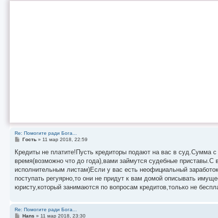
Re: Помогите ради Бога...
С
Гость
»
11 мар 2018, 22:59
о
о
Кредиты не платите!Пусть кредиторы подают на вас в суд.Сумма с 
б
время(возможно что до года),вами займутся судебные приставы.С 
щ
е
исполнительным листам)Если у вас есть неофициальный заработок,т
н
поступать регуярно,то они не придут к вам домой описывать имущ
и
е
юристу,который занимаются по вопросам кредитов,только не беспла
Re: Помогите ради Бога...
С
Hans
»
11 мар 2018, 23:30