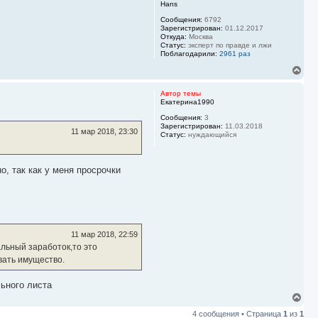
Hans
у
т
Сообщения:
6792
ь
Зарегистрирован:
01.12.2017
с
Откуда:
Москва
Статус:
эксперт по правде и лжи
я
Поблагодарили:
2961 раз
к
н
В
а
е
ч
р
Автор темы
а
н
Екатерина1990
л
у
у
Сообщения:
3
т
Зарегистрирован:
11.03.2018
ь
11 мар 2018, 23:30
Статус:
нуждающийся
с
я
к
н
, так как у меня просрочки
а
ч
а
л
у
11 мар 2018, 22:59
льный заработок,то это
ывать имущество.
льного листа
В
е
4 сообщения • Страница
1
из
1
р