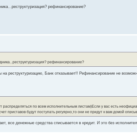
ника...реструктуризация? рефинансирование?
удника...реструктуризация? рефинансирование?
ы на реструктуризацию, Банк отказывает!! Рефинансирование не возможно
т распределяться по всем исполнительным листам)Если у вас есть неофициа
 счет приставов будут поступать регуярно,то они не придут к вам домой опис
ает, все денежные средства списывается в кредит. И это без исполните