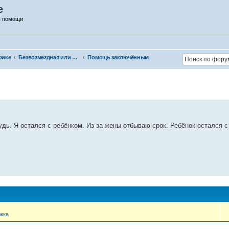
е
в помощи
рике
Безвозмездная или условно-безвозмездная помощь
Помощь заключённым
дь. Я остался с ребёнком. Из за жены отбываю срок. Ребёнок остался 
жка