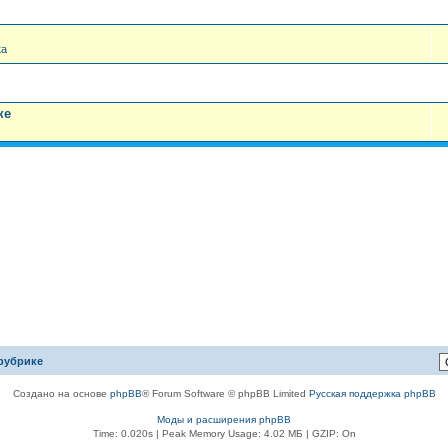
ка
ке
рубрике
Создано на основе
phpBB
® Forum Software © phpBB Limited
Русская поддержка phpBB
Моды и расширения phpBB
Time: 0.020s
| Peak Memory Usage: 4.02 МБ | GZIP: On