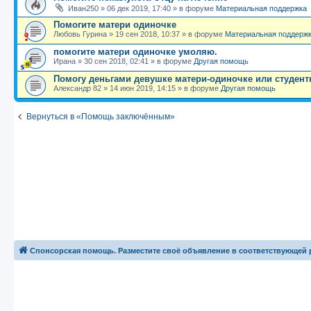
Иван250
»
06 дек 2019, 17:40
» в форуме
Материальная поддержка
Помогите матери одиночке
Любовь Гурина
»
19 сен 2018, 10:37
» в форуме
Материальная поддерж
помогите матери одиночке умоляю.
Ирана
»
30 сен 2018, 02:41
» в форуме
Другая помощь
Помогу деньгами девушке матери-одиночке или студент
Александр 82
»
14 июн 2019, 14:15
» в форуме
Другая помощь
Вернуться в «Помощь заключённым»
Спонсорская помощь. Разместите своё объявление в соответствующей 