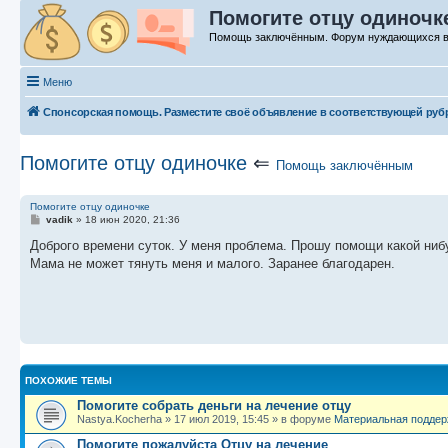
Помогите отцу одиночк
Помощь заключённым. Форум нуждающихся 
Меню
Спонсорская помощь. Разместите своё объявление в соответствующей руб
Помогите отцу одиночке
⇐
Помощь заключённым
Помогите отцу одиночке
С
vadik
»
18 июн 2020, 21:36
о
о
Доброго времени суток. У меня проблема. Прошу помощи какой нибу
б
Мама не может тянуть меня и малого. Заранее благодарен.
щ
е
н
и
е
ПОХОЖИЕ ТЕМЫ
Помогите собрать деньги на лечение отцу
Nastya.Kocherha
»
17 июл 2019, 15:45
» в форуме
Материальная поддер
Помогите пожалуйста Отцу на лечение