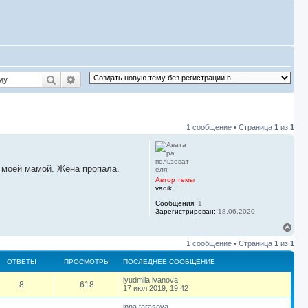
Поиск
Расширенный поиск
1 сообщение • Страница
1
из
1
с моей мамой. Жена пропала.
Автор темы
vadik
Сообщения:
1
Зарегистрирован:
18.06.2020
В
е
1 сообщение • Страница
1
из
1
р
н
ОТВЕТЫ
ПРОСМОТРЫ
ПОСЛЕДНЕЕ СООБЩЕНИЕ
у
т
П
lyudmila.ivanova
О
П
8
618
ь
о
17 июл 2019, 19:42
с
с
т
р
я
л
П
inna.tarasova