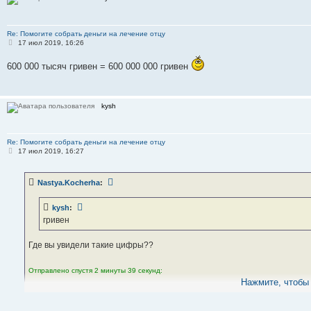
Re: Помогите собрать деньги на лечение отцу
С
17 июл 2019, 16:26
о
о
600 000 тысяч гривен = 600 000 000 гривен
б
щ
е
н
и
kysh
е
Re: Помогите собрать деньги на лечение отцу
С
17 июл 2019, 16:27
о
о
б
Nastya.Kocherha
:
щ
е
н
kysh
:
и
е
гривен
Где вы увидели такие цифры??
Отправлено спустя 2 минуты 39 секунд:
Нажмите, чтобы 
Александр38
:
600