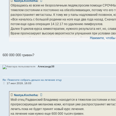
Nastya.Kocherha
:
щ
е
Обращаюсь ко всем не безрозличным людям,просим помощи СРОЧНЫ
н
тяжелом состоянии и постоянно на обезболивающих, потому что его 
и
е
распространяет метастазы. К тому же у папы надломаний позвонок, ко
«Все началось с большой родинки на ноге еще два года назад. Снача
потом еще одна операция 14.12.17 по удалению лимфоузлов.
Далее 9 циклов курса химиотерапии, нужного результата нет, но, слав
Врачи прогнозируют высокую вероятности улучшения при условии сво
Нажмите, чтобы 
колоссальной стоимости нужного препарата. «Всего, что смогли собра
нам нужно еще 600 000 тысяч гривен.
Помогите, это очень большая сумма денег, нам самим не справиться, 
№ карточки 5168 7427 1200 6364 Радваньская Светлана Петровна
600 000 000 гривен?
Александр38
Re: Помогите собрать деньги на лечение отцу
С
17 июл 2019, 16:03
о
о
б
Nastya.Kocherha
:
щ
е
Мой отец Радванский Владимир находится в тяжелом состоянии и пос
н
прогрессирующая меланома кожи, которая уже распространяет метаст
и
е
лечить пока не будет принят новый курс лечения.
на лечение нам нужно еще 600 000 тысяч гривен.