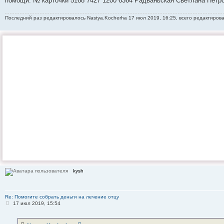
помощи: № карточки 5168 7427 1200 6364 Радваньская Светлана Петр
Последний раз редактировалось
Nastya.Kocherha
17 июл 2019, 16:25, всего редактирова
kysh
Re: Помогите собрать деньги на лечение отцу
С
17 июл 2019, 15:54
о
о
б