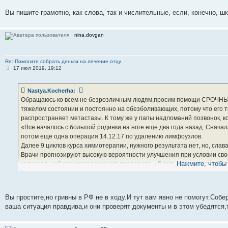
Вы пишите грамотно, как слова, так и числительные, если, конечно, ш
Вы четайте внимательней
Очень смешно обхохочешся просто,именно тогда когда твой близкий чел
увидеть ,удачи вам
nina.dovgan
Re: Помогите собрать деньги на лечение отцу
С
17 июл 2019, 19:12
о
о
б
Nastya.Kocherha
:
щ
е
Обращаюсь ко всем не безрозличным людям,просим помощи СРОЧНЫ
н
тяжелом состоянии и постоянно на обезболивающих, потому что его 
и
е
распространяет метастазы. К тому же у папы надломаний позвонок, ко
«Все началось с большой родинки на ноге еще два года назад. Снача
потом еще одна операция 14.12.17 по удалению лимфоузлов.
Далее 9 циклов курса химиотерапии, нужного результата нет, но, слав
Врачи прогнозируют высокую вероятности улучшения при условии сво
Нажмите, чтобы 
колоссальной стоимости нужного препарата. «Всего, что смогли собра
нам нужно еще 600 тысяч гривен.
Помогите, это очень большая сумма денег, нам самим не справиться, 
№ карточки 5168 7427 1200 6364 Радваньская Светлана Петровна
Вы простите,но гривны в РФ не в ходу.И тут вам явно не помогут.Соб
ваша ситуация правдива,и они проверят документы и в этом убедятся,