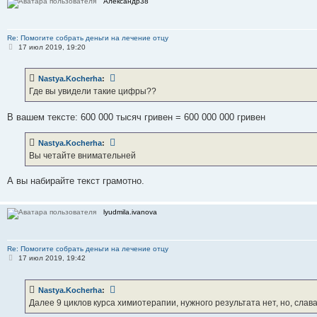
Александр38
Re: Помогите собрать деньги на лечение отцу
С
17 июл 2019, 19:20
о
о
б
Nastya.Kocherha
:
щ
е
Где вы увидели такие цифры??
н
и
е
В вашем тексте: 600 000 тысяч гривен = 600 000 000 гривен
Nastya.Kocherha
:
Вы четайте внимательней
А вы набирайте текст грамотно.
lyudmila.ivanova
Re: Помогите собрать деньги на лечение отцу
С
17 июл 2019, 19:42
о
о
б
Nastya.Kocherha
:
щ
е
Далее 9 циклов курса химиотерапии, нужного результата нет, но, слав
н
и