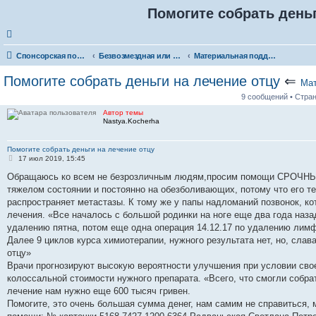
Помогите собрать деньг
Спонсорская помощь. Разместите своё объявление в соответствующей рубрике
Безвозмездная или условно-безвозмездная помощь
Материальная поддержка
Помогите собрать деньги на лечение отцу
⇐
Мат
9 сообщений • Стра
Автор темы
Nastya.Kocherha
Помогите собрать деньги на лечение отцу
С
17 июл 2019, 15:45
о
о
Обращаюсь ко всем не безрозличным людям,просим помощи СРОЧНЫ
б
тяжелом состоянии и постоянно на обезболивающих, потому что его т
щ
е
распространяет метастазы. К тому же у папы надломаний позвонок, ко
н
лечения. «Все началось с большой родинки на ноге еще два года наз
и
е
удалению пятна, потом еще одна операция 14.12.17 по удалению лим
Далее 9 циклов курса химиотерапии, нужного результата нет, но, слава
отцу»
Врачи прогнозируют высокую вероятности улучшения при условии сво
колоссальной стоимости нужного препарата. «Всего, что смогли собрат
лечение нам нужно еще 600 тысяч гривен.
Помогите, это очень большая сумма денег, нам самим не справиться, 