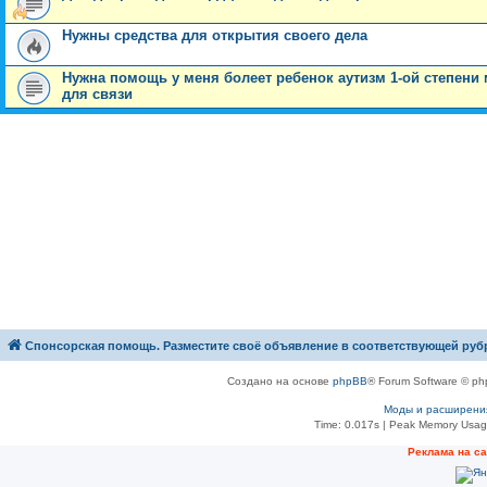
Нужны средства для открытия своего дела
Нужна помощь у меня болеет ребенок аутизм 1-ой степени м
для связи
Спонсорская помощь. Разместите своё объявление в соответствующей руб
Создано на основе
phpBB
® Forum Software © ph
Моды и расширени
Time: 0.017s
| Peak Memory Usage
Рeклама на с