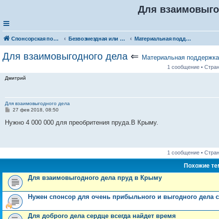
Для взаимовыго
Спонсорская помощь. Разместите своё объявление в соответствующей рубрике
Безвозмездная или условно-безвозмездная помощь
Материальная поддержка
Для взаимовыгодного дела
⇐
Материальная поддержка
1 сообщение • Стра
Дмитрий
Для взаимовыгодного дела
С
27 фев 2018, 08:50
о
о
Нужно 4 000 000 для преобритения пруда.В Крыму.
б
щ
е
н
и
1 сообщение • Стра
е
Похожие т
Для взаимовыгодного дела пруд в Крыму
Нужен спонсор для очень прибыльного и выгодного дела 
Для доброго дела сердце всегда найдет время