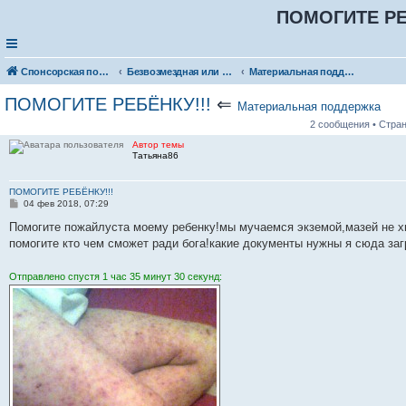
ПОМОГИТЕ РЕ
Спонсорская помощь. Разместите своё объявление в соответствующей рубрике
Безвозмездная или условно-безвозмездная помощь
Материальная поддержка
ПОМОГИТЕ РЕБЁНКУ!!!
⇐
Материальная поддержка
2 сообщения • Стра
Автор темы
Татьяна86
ПОМОГИТЕ РЕБЁНКУ!!!
С
04 фев 2018, 07:29
о
о
Помогите пожайлуста моему ребенку!мы мучаемся экземой,мазей не хв
б
помогите кто чем сможет ради бога!какие документы нужны я сюда за
щ
е
н
Отправлено спустя 1 час 35 минут 30 секунд:
и
е