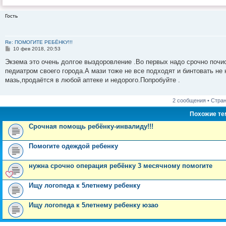
Гость
Re: ПОМОГИТЕ РЕБЁНКУ!!!
С
10 фев 2018, 20:53
о
о
Экзема это очень долгое выздоровление .Во первых надо срочно почис
б
педиатром своего города.А мази тоже не все подходят и бинтовать не
щ
е
мазь,продаётся в любой аптеке и недорого.Попробуйте .
н
и
е
2 сообщения • Стра
Похожие т
Срочная помощь ребёнку-инвалиду!!!
Помогите одеждой ребенку
нужна срочно операция ребёнку 3 месячному помогите
Ищу логопеда к 5летнему ребенку
Ищу логопеда к 5летнему ребенку юзао