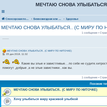
МЕЧТАЮ СНОВА УЛЫБАТЬСЯ..
Спонсорская помощь. Разместите своё объявление в соответствующей рубрике
Безвозмездная или условно-безвозмездная помощь
Здоровье
МЕЧТАЮ СНОВА УЛЫБАТЬСЯ.. (С МИРУ ПО 
1 сообщение • Стра
.........
МЕЧТАЮ СНОВА УЛЫБАТЬСЯ.. (С МИРУ ПО НИТОЧКЕ)
С
05 дек 2018, 11:32
о
о
б
Какие вы злые и завистливые....по себе не судите.хитрост
щ
помогут ,добрые ,а не злые завистники...как вы.
е
н
и
е
1 сообщение • Стра
Похожие т
МЕЧТАЮ СНОВА УЛЫБАТЬСЯ.. (С МИРУ ПО НИТОЧКЕ)
Хочу улыбаться миру красивой улыбкой