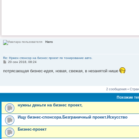
Hans
Re: Нужен спонсор на бизнес проект по тонирование авто.
С
20 сен 2018, 08:24
о
о
потрясающая бизнес-идея, новая, свежая, в незанятой нише
б
щ
е
н
и
2 сообщения • Стра
е
Похожие т
нужны деньги на бизнес проект,
Ищу бизнес-спонсора.Безграничный проект.Искусство
Бизнес-проект