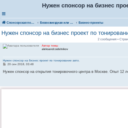
Нужен спонсор на бизнес прое
Спонсорская помощь. Разместите своё объявление в соответствующей рубрике
Безвозмездная или условно-безвозмездная помощь
Бизнес-проекты
Нужен спонсор на бизнес проект по тонировани
2 сообщения • Стра
Автор темы
aleksandr.sidelnikov
Нужен спонсор на бизнес проект по тонирование авто.
С
20 сен 2018, 03:48
о
о
Нужен спонсор на открытия тонировочного центра в Москве. Опыт 12 ле
б
щ
е
н
и
е