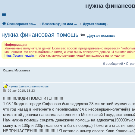
нужна финансо
Спонсорская помощь. Разместите своё объявление в соответствующей рубрике
Безвозмездная или условно-безвозмездная помощь
Другая помощь
нужна финансовая помощь
⇐
Другая помощь
Информация
Уважаемые получатели денег! Если вас просят предварительно перевести "небольшую
мошенники. Не связывайтесь с ними, иначе лишь потеряете деньги. И пишите обо
https://scammer.win
, чтобы как можно меньше людей попадалось на их удочку
6 сообщений • Стра
Оксана Москалева
нужна финансовая помощь
С
06 авг 2018, 13:23
о
о
!!!!!!!!!!!ЛЮДИ ПОМОГИТЕ!!!!!!!!!!
б
1.08.18года в городе Сафоново был задержан 28-ми летний мужчин
щ
е
что год назад в интернете о переписывался с несовершеннолетней(в анк
н
мама этой девочки написала заявление в Московский Государственный 
и
е
Нам нужна помощь собрать денежную помощь на адвоката(150000тыс
скинуть и 100р и 200р главное что бы от сердца) Помогите спасти челов
НЕПРИЧАСТЕН!!!!!!!!!!!!!!!!!!!!! Я оставлю номер своего Киви Кошел