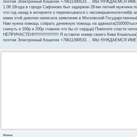
поэтом Электронный Кошелек +79611390533.... МЫ НУЖДАЕМСЯ ИМЕННО 
1.08.18года в городе Сафоново был задержан 28-ми летний мужчин
что год назад в интернете о переписывался с несовершеннолетней(в анк
мама этой девочки написала заявление в Московский Государственный 
Нам нужна помощь собрать денежную помощь на адвоката(150000тыс
скинуть и 100р и 200р главное что бы от сердца) Помогите спасти челов
НЕПРИЧАСТЕН!!!!!!!!!!!!!!!!!!!!! Я оставлю номер своего Киви Кошел
поэтом Электронный Кошелек +79611390533.... МЫ НУЖДАЕМСЯ ИМЕ
Илина