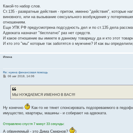
о
о
Какой-то набор слов.
б
Ст.135 - развратные действия - притом, именно "действия", которые 
щ
е
виновного, или на вызывание сексуального возбуждения у потерпевшег
н
отношениям.
и
е
Еще УПК РФ предусмотрена подсудность дел и по ст.135 дела рассма
Адвоката назначат "бесплатно" раз нет средств.
И какое отношение вы имеете в данному товарищу да и кто этот товар
И кто это "мы" которые так заботятся о мужчине? И как вы определили,
Илина
Re: нужна финансовая помощь
С
06 авг 2018, 14:06
о
о
б
щ
е
МЫ НУЖДАЕМСЯ ИМЕННО В ВАС!!!!
н
и
е
Ну конечно
Как-то не тянет спонсировать подозреваемого в педофи
имущество, квартиры, машины - и собирают на адвоката.
Отправлено спустя 7 минут 33 секунды:
А обвиняемый - это Дима Смирнов?
)