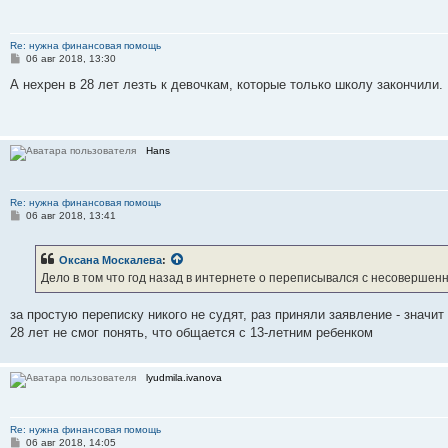
Re: нужна финансовая помощь
С
06 авг 2018, 13:30
о
о
А нехрен в 28 лет лезть к девочкам, которые только школу закончили.
б
щ
е
н
и
Hans
е
Re: нужна финансовая помощь
С
06 авг 2018, 13:41
о
о
б
Оксана Москалева
:
щ
е
Дело в том что год назад в интернете о переписывался с несовершен
н
и
е
за простую переписку никого не судят, раз приняли заявление - значит
28 лет не смог понять, что общается с 13-летним ребенком
lyudmila.ivanova
Re: нужна финансовая помощь
С
06 авг 2018, 14:05