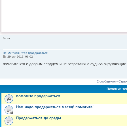
Гость
Re: 20 тысяч чтоб продержаться!
С
29 окт 2017, 06:02
о
о
помогите кто с добрым сердцем и не безразлична судьба окружающих 
б
щ
е
н
и
2 сообщения • Стра
е
Похожие т
помогите продержаться
Нам надо продержаться месяц! помогите!
Продержаться до среды...