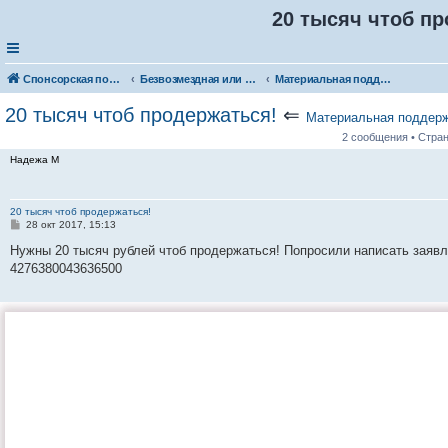
20 тысяч чтоб пр
Спонсорская помощь. Разместите своё объявление в соответствующей рубрике
Безвозмездная или условно-безвозмездная помощь
Материальная поддержка
20 тысяч чтоб продержаться!
⇐
Материальная поддер
2 сообщения • Стра
Надежа М
20 тысяч чтоб продержаться!
С
28 окт 2017, 15:13
о
о
Нужны 20 тысяч рублей чтоб продержаться! Попросили написать заявл
б
4276380043636500
щ
е
н
и
е