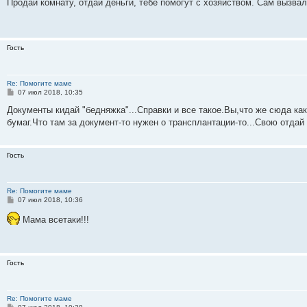
о
Продай комнату, отдай деньги, тебе помогут с хозяйством. Сам вызвал
б
щ
е
н
и
Гость
е
Re: Помогите маме
С
07 июл 2018, 10:35
о
о
Документы кидай "бедняжка"...Справки и все такое.Вы,что же сюда ка
б
бумаг.Что там за документ-то нужен о трансплантации-то...Свою отдай 
щ
е
н
и
Гость
е
Re: Помогите маме
С
07 июл 2018, 10:36
о
о
Мама всетаки!!!
б
щ
е
н
и
Гость
е
Re: Помогите маме
С