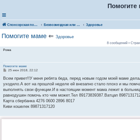
Помогите
Спонсорская помощь. Разместите своё объявление в соответствующей рубрике
Безвозмездная или условно-безвозмездная помощь
Здоровье
Помогите маме
⇐
Здоровье
8 сообщений • Стра
Рома
Помогите маме
С
25 июн 2018, 22:12
о
о
Всем привет!!У меня ребята беда, перед новым годом моей маме дела
б
уходило.А вот на прошлой неделе ей внезапно стало плохо и мы помч
щ
е
выполнять свои функции.И в настоящии момент мама лежит в больниц
н
равнодушен помочь кто чем может.Тел 89173839387.Ватцап 8987131712
и
е
Карта сбербанка 4276 0600 2896 8017
Киви кошелек 89871317120