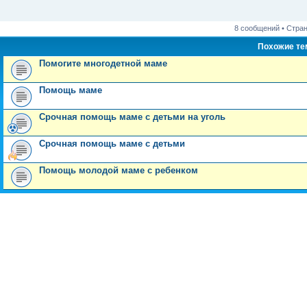
щ
е
н
и
8 сообщений • Стра
е
Похожие т
Помогите многодетной маме
Помощь маме
Срочная помощь маме с детьми на уголь
Срочная помощь маме с детьми
Помощь молодой маме с ребенком