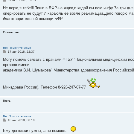
07 июл 2018, 10:39
о
о
Не верю,я тебе!!!Пиши в БФР-на ящик,и кидай им всю инфу.За три дня
б
оперировать ее будут.И караюль ее возле реанимации.Дело говорю.Ра
щ
е
благотворительной помощи БФР.
н
и
е
Станислав
Re: Помогите маме
С
17 авг 2018, 22:37
о
о
Могу помочь связать с врачами ФГБУ "Национальный медицинский исс
б
органов имени
щ
е
академика В.И. Шумакова" Министерства здравоохранения Российско
н
и
е
Минздрава России). Телефон 8-926-247-07-77
Гость
Re: Помогите маме
С
18 авг 2018, 00:10
о
о
Ему денюшки нужны, а не помощь
б