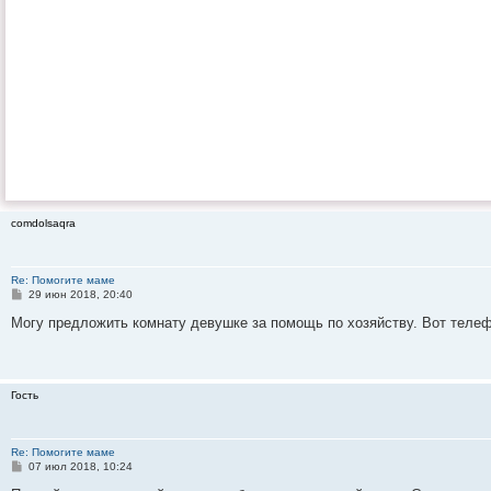
comdolsaqra
Re: Помогите маме
С
29 июн 2018, 20:40
о
о
Могу предложить комнату девушке за помощь по хозяйству. Вот телефо
б
щ
е
н
и
Гость
е
Re: Помогите маме
С
07 июл 2018, 10:24
о