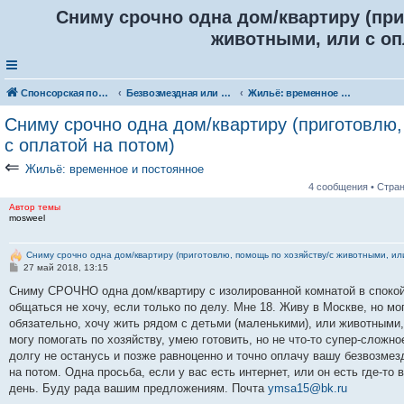
Сниму срочно одна дом/квартиру (при
животными, или с оп
Спонсорская помощь. Разместите своё объявление в соответствующей рубрике
Безвозмездная или условно-безвозмездная помощь
Жильё: временное и постоянное
Сниму срочно одна дом/квартиру (приготовлю,
с оплатой на потом)
⇐
Жильё: временное и постоянное
4 сообщения • Стра
Автор темы
mosweel
Сниму срочно одна дом/квартиру (приготовлю, помощь по хозяйству/с животными, ил
С
27 май 2018, 13:15
о
о
Сниму СРОЧНО одна дом/квартиру с изолированной комнатой в спокой
б
общаться не хочу, если только по делу. Мне 18. Живу в Москве, но мог
щ
е
обязательно, хочу жить рядом с детьми (маленькими), или животными
н
могу помогать по хозяйству, умею готовить, но не что-то супер-сложно
и
е
долгу не останусь и позже равноценно и точно оплачу вашу безвозмез
на потом. Одна просьба, если у вас есть интернет, или он есть где-то 
день. Буду рада вашим предложениям. Почта
ymsa15@bk.ru