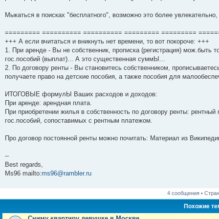
Мыкаться в поисках "бесплатного", возможно это более увлекательно, 
========= ========== ========== ========= ========= =====
+++ А если вчитаться и вникнуть нет времени, то вот покороче: +++
1. При аренде - Вы не собственник, прописка (регистрация) мож.быть
гос.пособий (выплат)... А это существенная суммЫ...
2. По договору ренты - Вы становитесь собственником, прописываетесь
получаете право на детские пособия, а также пособия для малообеспе
ИТОГОВЫЕ формулЫ Ваших расходов и доходов:
При аренде: арендная плата.
При приобретении жилья в собственность по договору ренты: рентный
гос.пособий, сопоставимых с рентным платежом.
Про договор постоянной ренты можно почитать: Материал из Википед
--
Best regards,
Ms96 mailto:
ms96@rambler.ru
4 сообщения • Стра
Похожие т
Сниму квартиру девушке в Москве