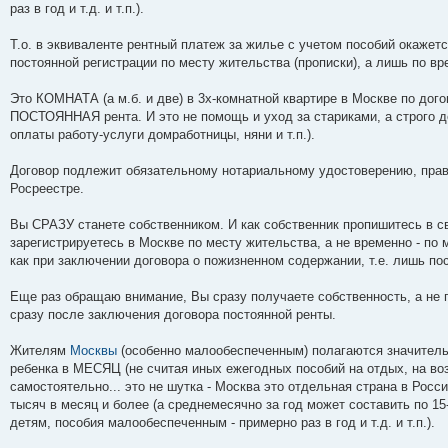
раз в год и т.д. и т.п.).
Т.о. в эквиваленте рентный платеж за жилье с учетом пособий окаже
постоянной регистрации по месту жительства (прописки), а лишь по вре
Это КОМНАТА (а м.б. и две) в 3х-комнатной квартире в Москве по дог
ПОСТОЯННАЯ рента. И это не помощь и уход за стариками, а строго д
оплаты работу-услуги домработницы, няни и т.п.).
Договор подлежит обязательному нотариальному удостоверению, прав
Росреестре.
Вы СРАЗУ станете собственником. И как собственник пропишитесь в св
зарегистрируетесь в Москве по месту жительства, а не временно - по 
как при заключении договора о пожизненном содержании, т.е. лишь по
Еще раз обращаю внимание, Вы сразу получаете собственность, а не п
сразу после заключения договора постоянной ренты.
Жителям
Москвы
(особенно малообеспеченным) полагаются значительн
ребенка в МЕСЯЦ (не считая иных ежегодных пособий на отдых, на возм
самостоятельно... это не шутка - Москва это отдельная страна в России
тысяч в месяц и более (а среднемесячно за год может составить по 1
детям, пособия малообеспеченным - примерно раз в год и т.д. и т.п.).