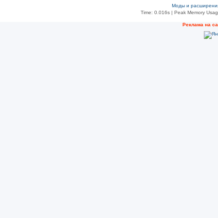
Моды и расширени
Time: 0.016s
| Peak Memory Usage
Рeклама на с