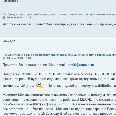
Александр В.
е
Re: Сниму срочно одна дом/квартиру (приготовлю, помощь по хозяйству/с животными, ил
С
26 июн 2018, 14:38
о
о
Что то я не совсем понял? Вам помощь нужна с жильём или приёмну
б
щ
е
н
и
mikhail_35
е
Re: Сниму срочно одна дом/квартиру (приготовлю, помощь по хозяйству/с животными, ил
С
13 июл 2018, 10:01
о
о
Прочитал Ваше объявление. Мой e-mail:
ms96@rambler.ru
б
щ
е
Предлагаю ЖИЛЬЁ и ПОСТОЯННУЮ прописку в Москве НЕДОРОГО (ПОЧ
н
оказаться равной нулю или еще меньше - даже отрицательной, т.е. как
и
е
можно и улыбнуться
))... Поясняю подробно, почему так ДёШеВо - п
Жителям
Москвы
полагаются значительные пособия инвалидам, пенсио
совокупно - примерно по 5-6 тысяч на ребенка В МЕСЯЦ (не считая и
пособия по оплате ЖКУ(жкх) и т.д., и т.п.)... А также и значительные
самостоятельно... Это не шутка - Москва это отдельная страна в России
год может составить по 15-20тыс.рублей за счет выплат на оздорови