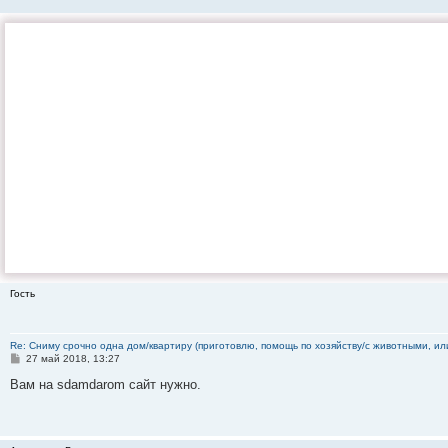
Гость
Re: Сниму срочно одна дом/квартиру (приготовлю, помощь по хозяйству/с животными, ил
С
27 май 2018, 13:27
о
о
Вам на sdamdarom сайт нужно.
б
щ
е
н
и