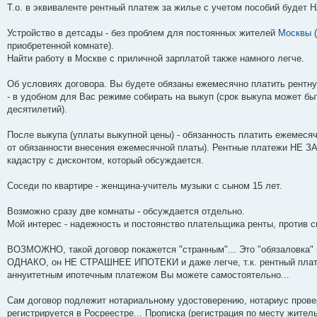
Т.о. в эквиваленте рентный платеж за жилье с учетом пособий будет
Устройство в детсады - без проблем для постоянных жителей
Москвы
(
приобретенной комнате).
Найти работу в Москве с приличной зарплатой также намного легче.
Об условиях договора. Вы будете обязаны ежемесячно платить рентну
- в удобном для Вас режиме собирать на выкуп (срок выкупа может б
десятилетий).
После выкупа (уплаты выкупной цены) - обязанность платить ежемеся
от обязанности внесения ежемесячной платы). Рентные платежи НЕ 
кадастру с дисконтом, который обсуждается.
Соседи по квартире - женщина-учитель музыки с сыном 15 лет.
Возможно сразу две комнаты - обсуждается отдельно.
Мой интерес - надежность и постоянство плательщика ренты, против
ВОЗМОЖНО, такой договор покажется "странным"... Это "обязаловка" - 
ОДНАКО, он НЕ СТРАШНЕЕ ИПОТЕКИ и даже легче, т.к. рентный плате
аннуитетным ипотечным платежом Вы можете самостоятельно...
Сам договор подлежит нотариальному удостоверению, нотариус провер
регистрируется в Росреестре... Прописка (регистрация по месту житель