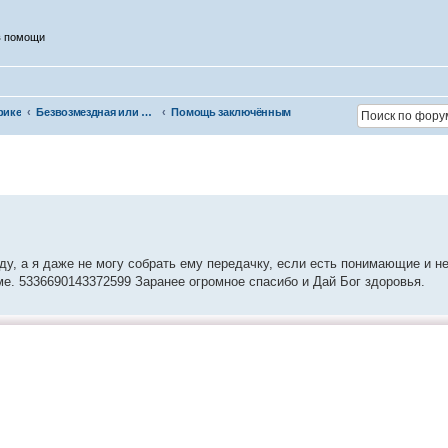
в помощи
рике
Безвозмездная или условно-безвозмездная помощь
Помощь заключённым
еду, а я даже не могу собрать ему передачку, если есть понимающие и 
е. 5336690143372599 Заранее огромное спасибо и Дай Бог здоровья.