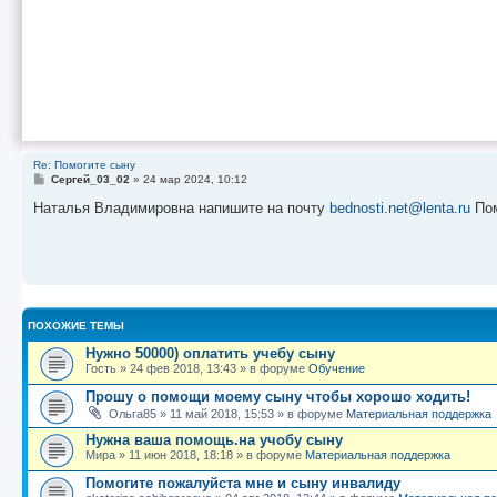
Re: Помогите сыну
С
Сергей_03_02
»
24 мар 2024, 10:12
о
о
Наталья Владимировна напишите на почту
bednosti.net@lenta.ru
По
б
щ
е
н
и
е
ПОХОЖИЕ ТЕМЫ
Нужно 50000) оплатить учебу сыну
Гость
»
24 фев 2018, 13:43
» в форуме
Обучение
Прошу о помощи моему сыну чтобы хорошо ходить!
Ольга85
»
11 май 2018, 15:53
» в форуме
Материальная поддержка
Нужна ваша помощь.на учобу сыну
Мира
»
11 июн 2018, 18:18
» в форуме
Материальная поддержка
Помогите пожалуйста мне и сыну инвалиду