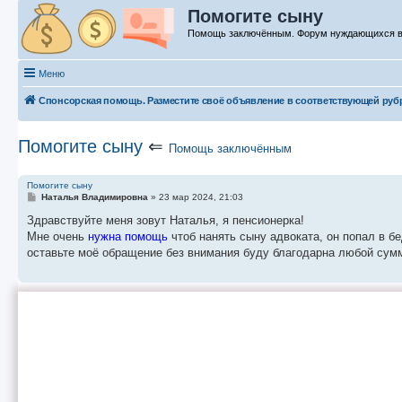
Помогите сыну
Помощь заключённым. Форум нуждающихся 
Меню
Спонсорская помощь. Разместите своё объявление в соответствующей руб
Помогите сыну
⇐
Помощь заключённым
Помогите сыну
С
Наталья Владимировна
»
23 мар 2024, 21:03
о
о
Здравствуйте меня зовут Наталья, я пенсионерка!
б
Мне очень
нужна помощь
чтоб нанять сыну адвоката, он попал в б
щ
е
оставьте моё обращение без внимания буду благодарна любой сумм
н
и
е