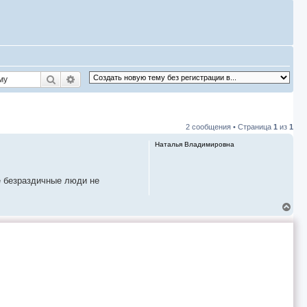
Поиск
Расширенный поиск
2 сообщения • Страница
1
из
1
Наталья Владимировна
не безраздичные люди не
В
е
р
н
у
т
ь
с
я
к
н