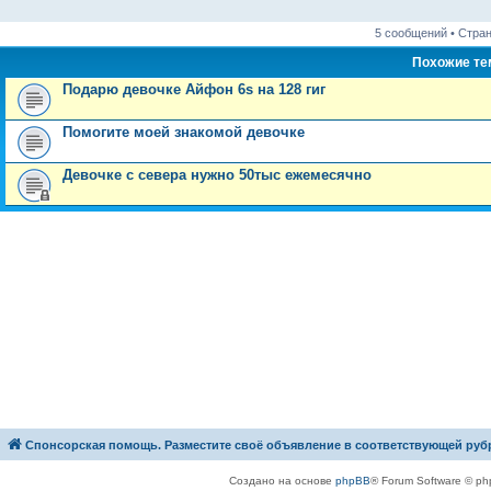
е
н
и
5 сообщений • Стра
е
Похожие т
Подарю девочке Айфон 6s на 128 гиг
Помогите моей знакомой девочке
Девочке с севера нужно 50тыс ежемесячно
Спонсорская помощь. Разместите своё объявление в соответствующей руб
Создано на основе
phpBB
® Forum Software © ph