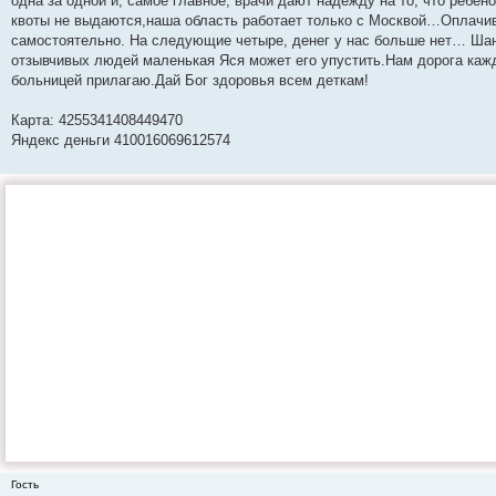
одна за одной и, самое главное, врачи дают надежду на то, что ребен
квоты не выдаются,наша область работает только с Москвой…Оплачив
самостоятельно. На следующие четыре, денег у нас больше нет… Шанс
отзывчивых людей маленькая Яся может его упустить.Нам дорога каж
больницей прилагаю.Дай Бог здоровья всем деткам!
Карта: 4255341408449470
Яндекс деньги 410016069612574
Гость