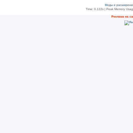
Моды и расширени
Time: 0.122s
| Peak Memory Usage
Рeклама на с