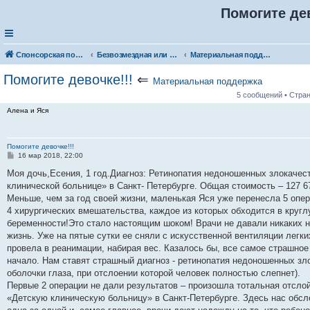
Помогите дев
Спонсорская помощь. Разместите своё объявление в соответствующей рубрике
Безвозмездная или условно-безвозмездная помощь
Материальная поддержка
Помогите девочке!!!
⇐
Материальная поддержка
5 сообщений • Стра
Алена и Яся
Помогите девочке!!!
С
16 мар 2018, 22:00
о
о
Моя дочь,Есения, 1 год.Диагноз: Ретинопатия недоношенных злокачес
б
клинической больнице» в Санкт- Петербурге. Общая стоимость – 127 6
щ
е
Меньше, чем за год своей жизни, маленькая Яся уже перенесла 5 опе
н
4 хирургических вмешательства, каждое из которых обходится в кругл
и
е
беременности!Это стало настоящим шоком! Врачи не давали никаких н
жизнь. Уже на пятые сутки ее сняли с искусственной вентиляции легк
провела в реанимации, набирая вес. Казалось бы, все самое страшное
начало. Нам ставят страшный диагноз - ретинопатия недоношенных зло
оболочки глаза, при отслоении которой человек полностью слепнет).
Первые 2 операции не дали результатов – произошла тотальная отслой
«Детскую клиническую больницу» в Санкт-Петербурге. Здесь нас обсл