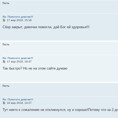
Гость
Re: Помогите девочке!!!
С
17 мар 2018, 15:18
о
о
Сбор закрыт, девочке помогли, дай Бог ей здоровья!!!
б
щ
е
н
и
Гость
е
Re: Помогите девочке!!!
С
17 мар 2018, 18:47
о
о
Так быстро? Но не на этом сайте думаю
б
щ
е
н
и
Гость
е
Re: Помогите девочке!!!
С
18 мар 2018, 14:27
о
о
Тут никто к сожалению не откликнулся, ну и хорошо!Потому что за 2 д
б
щ