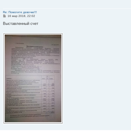
Re: Помогите девочке!!!
С
16 мар 2018, 22:02
о
о
Выставленный счет
б
щ
е
н
и
е