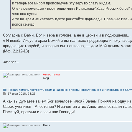
и теперь все миром проповедуем эту веру во славу жидам.
Очень рекомендую к прочтению книгу Истархова-"Удар Русских богов"
чего она нужна.
А то на Храм не хватает- идите работайте дармоеды. Прав был Иван 4
попов сейчас.
Согласна с Вами, Бог и вера в голове, а не в церкви и в подношении...
« И вошёл Иисус в храм Божий и выгнал всех продающих и покупающи
продающих голубей, и говорил им: написано, — дом Мой домом молитв
(Мф. 21:12-13)
Злая зая...
Автор темы
oleg
Re: Прошу помочь построить храм и часовню в честь новомучеников и исповедников Калу
С
17 июл 2018, 23:23
о
о
А как вы думаете зачем Бог вочеловечился? Зачем Принял на одну из
б
Своих учеников - Апостолов? И зачем он этих Апостолов оставил на з
щ
е
Помилуй, вразуми и спаси нас Господи!
н
и
е
Hans