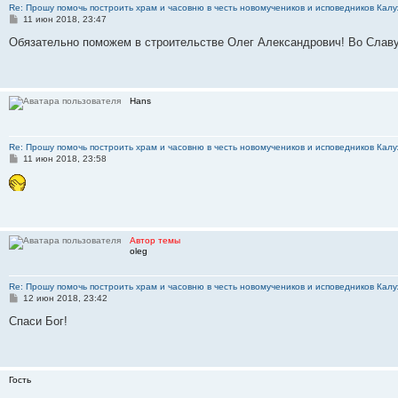
Re: Прошу помочь построить храм и часовню в честь новомучеников и исповедников Калу
С
11 июн 2018, 23:47
о
о
Обязательно поможем в строительстве Олег Александрович! Во Славу
б
щ
е
н
и
Hans
е
Re: Прошу помочь построить храм и часовню в честь новомучеников и исповедников Калу
С
11 июн 2018, 23:58
о
о
б
щ
е
н
и
Автор темы
е
oleg
Re: Прошу помочь построить храм и часовню в честь новомучеников и исповедников Калу
С
12 июн 2018, 23:42
о
о
Спаси Бог!
б
щ
е
н
и
Гость
е