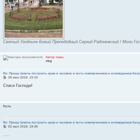
Святый Угодниче Божий Преподобный Сергий Радонежский ! Моли Гос
Автор темы
oleg
Re: Прошу помочь построить храм и часовню в честь новомучеников и исповедников Калу
С
28 июн 2018, 15:10
о
о
Спаси Господи!
б
щ
е
н
и
Гость
е
Re: Прошу помочь построить храм и часовню в честь новомучеников и исповедников Калу
С
02 июл 2018, 19:46
о
о
.....
б