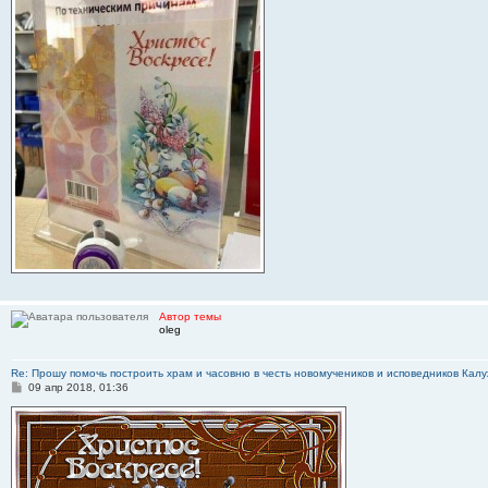
и
е
Автор темы
oleg
Re: Прошу помочь построить храм и часовню в честь новомучеников и исповедников Калу
С
09 апр 2018, 01:36
о
о
б
щ
е
н
и