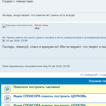
о
Скорее с гимнастами.
б
щ
е
н
и
Не верь, когда говорят, что шансов нет, шансы есть всегда!
е
Автор темы
oleg
Re: Прошу помочь построить храм и часовню в честь новомучеников и исповедников Калу
С
02 авг 2019, 22:08
о
о
Господи, помилуй, спаси и вразуми их! Ибо не ведают, что творят и пи
б
щ
е
н
и
е
Тема поднималась пользователем oleg 02 авг 2019, 22:08.
47 сообщений • Стр
Похожие т
Помогите построить часовню!
Ищем СПОНСОРА помочь построить ЦЕРКОВЬ.
Ищем СПОНСОРА помочь построить ЦЕРКОВЬ.