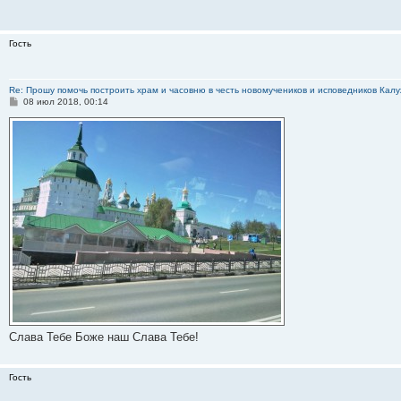
щ
е
н
и
Гость
е
Re: Прошу помочь построить храм и часовню в честь новомучеников и исповедников Калу
С
08 июл 2018, 00:14
о
о
б
щ
е
н
и
е
Слава Тебе Боже наш Слава Тебе!
Гость