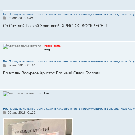
Re: Прошу помочь построить храм и часовню в честь новомучеников и исповедников Калу
С
08 апр 2018, 04:59
о
о
Со Светлой Пасхой Христовой! ХРИСТОС ВОСКРЕСЕ!!!
б
щ
е
н
и
Автор темы
е
oleg
Re: Прошу помочь построить храм и часовню в честь новомучеников и исповедников Калу
С
09 апр 2018, 01:04
о
о
Воистину Воскресе Христос Бог наш! Спаси Господи!
б
щ
е
н
и
Hans
е
Re: Прошу помочь построить храм и часовню в честь новомучеников и исповедников Калу
С
09 апр 2018, 01:22
о
о
б
щ
е
н