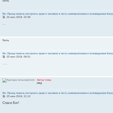
Гость
е
Re: Прошу помочь построить храм и часовню в честь новомучеников и исповедников Калу
С
24 июн 2018, 22:36
о
о
...
б
щ
е
н
и
Гость
е
Re: Прошу помочь построить храм и часовню в честь новомучеников и исповедников Калу
С
25 июн 2018, 08:51
о
о
.....
б
щ
е
н
и
Автор темы
е
oleg
Re: Прошу помочь построить храм и часовню в честь новомучеников и исповедников Калу
С
25 июн 2018, 21:12
о
о
Спаси Бог!
б
щ
е