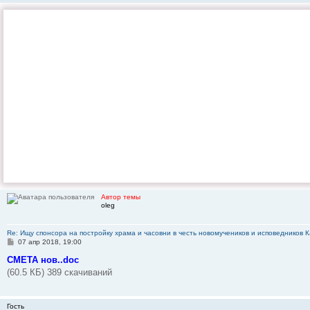
Автор темы
oleg
Re: Ищу спонсора на постройку храма и часовни в честь новомучеников и исповедников К
С
07 апр 2018, 19:00
о
о
СМЕТА нов..doc
б
(60.5 КБ) 389 скачиваний
щ
е
н
и
Гость
е