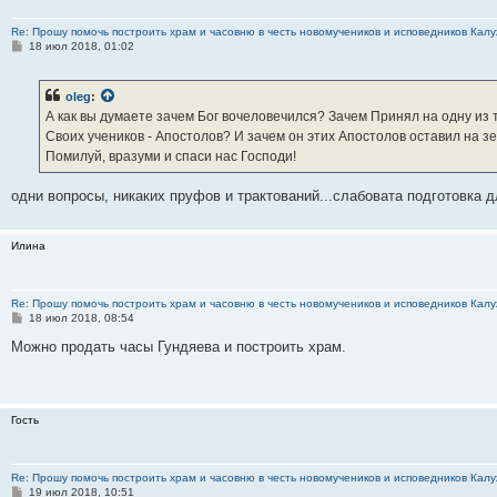
Re: Прошу помочь построить храм и часовню в честь новомучеников и исповедников Калу
С
18 июл 2018, 01:02
о
о
б
oleg
:
щ
е
А как вы думаете зачем Бог вочеловечился? Зачем Принял на одну из
н
Своих учеников - Апостолов? И зачем он этих Апостолов оставил на з
и
е
Помилуй, вразуми и спаси нас Господи!
одни вопросы, никаких пруфов и трактований...слабовата подготовка
Илина
Re: Прошу помочь построить храм и часовню в честь новомучеников и исповедников Калу
С
18 июл 2018, 08:54
о
о
Можно продать часы Гундяева и построить храм.
б
щ
е
н
и
Гость
е
Re: Прошу помочь построить храм и часовню в честь новомучеников и исповедников Калу
С
19 июл 2018, 10:51