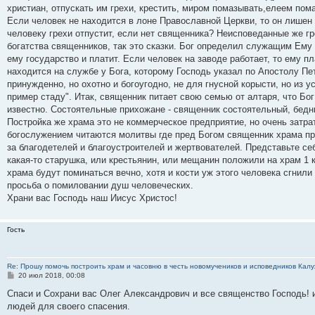
христиан, отпускать им грехи, крестить, миром помазывать,елеем пом
Если человек не находится в лоне Православной Церкви, то он лишен 
человеку грехи отпустит, если нет священника? Неисповеданные же гре
богатства священников, так это сказки. Бог определил служащим Ему 
ему государство и платит. Если человек на заводе работает, то ему п
находится на службе у Бога, которому Господь указал по Апостолу Пет
принужденно, но охотно и богоугодно, не для гнусной корысти, но из 
пример стаду". Итак, священник питает свою семью от алтаря, что Бог
известно. Состоятельные прихожане - священник состоятельный, бедн
Постройка же храма это не коммерческое предприятие, но очень затра
богослужением читаются молитвы где пред Богом священник храма про
за благодетелей и благоустроителей и жертвователей. Представьте себе
какая-то старушка, или крестьянин, или мещанин положили на храм 1 
храма будут поминаться вечно, хотя и кости уж этого человека сгнили
просьба о помиловании душ человеческих.
Храни вас Господь наш Иисус Христос!
Гость
Re: Прошу помочь построить храм и часовню в честь новомучеников и исповедников Калу
С
20 июл 2018, 00:08
о
о
Спаси и Сохрани вас Олег Александрович и все священство Господь! 
б
людей для своего спасения.
щ