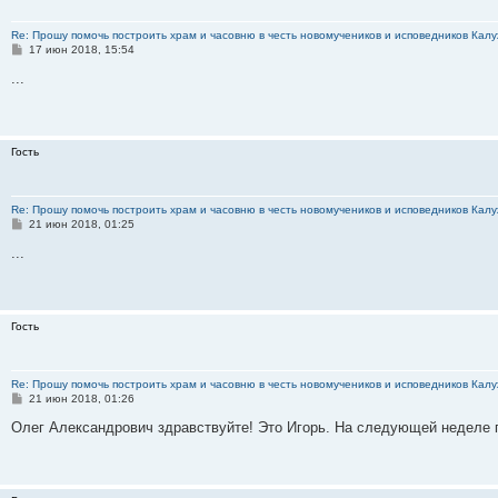
Re: Прошу помочь построить храм и часовню в честь новомучеников и исповедников Калу
С
17 июн 2018, 15:54
о
о
...
б
щ
е
н
и
Гость
е
Re: Прошу помочь построить храм и часовню в честь новомучеников и исповедников Калу
С
21 июн 2018, 01:25
о
о
...
б
щ
е
н
и
Гость
е
Re: Прошу помочь построить храм и часовню в честь новомучеников и исповедников Калу
С
21 июн 2018, 01:26
о
о
Олег Александрович здравствуйте! Это Игорь. На следующей неделе
б
щ
е
н
и