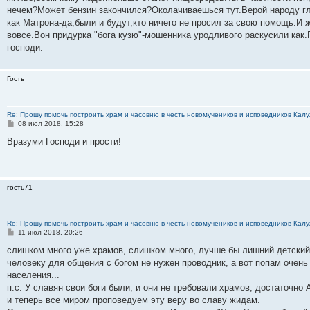
е
нечем?Может бензин закончился?Околачиваешься тут.Верой народу гл
н
как Матрона-да,были и будут,кто ничего не просил за свою помощь.И ж
и
е
вовсе.Вон придурка "бога кузю"-мошенника уродливого раскусили как.
господи.
Гость
Re: Прошу помочь построить храм и часовню в честь новомучеников и исповедников Калу
С
08 июл 2018, 15:28
о
о
Вразуми Господи и прости!
б
щ
е
н
и
гость71
е
Re: Прошу помочь построить храм и часовню в честь новомучеников и исповедников Калу
С
11 июл 2018, 20:26
о
о
слишком много уже храмов, слишком много, лучше бы лишний детский 
б
человеку для общения с богом не нужен проводник, а вот попам очень
щ
е
населения...
н
п.с. У славян свои боги были, и они не требовали храмов, достаточно
и
е
и теперь все миром проповедуем эту веру во славу жидам.