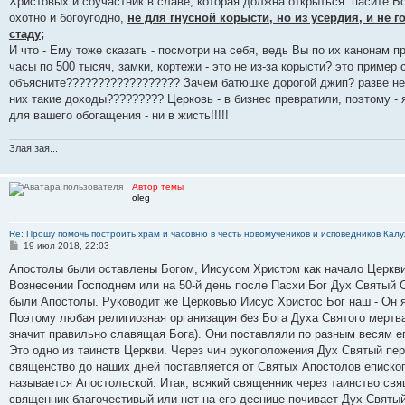
Христовых и соучастник в славе, которая должна открыться: пасите Бо
охотно и богоугодно,
не для гнусной корысти, но из усердия, и не
стаду;
И что - Ему тоже сказать - посмотри на себя, ведь Вы по их канонам 
часы по 500 тысяч, замки, кортежи - это не из-за корысти? это приме
объясните?????????????????? Зачем батюшке дорогой джип? разве не
них такие доходы????????? Церковь - в бизнес превратили, поэтому - я
для вашего обогащения - ни в жисть!!!!!
Злая зая...
Автор темы
oleg
Re: Прошу помочь построить храм и часовню в честь новомучеников и исповедников Калу
С
19 июл 2018, 22:03
о
о
Апостолы были оставлены Богом, Иисусом Христом как начало Церкви 
б
Вознесении Господнем или на 50-й день после Пасхи Бог Дух Святый
щ
е
были Апостолы. Руководит же Церковью Иисус Христос Бог наш - Он я
н
Поэтому любая религиозная организация без Бога Духа Святого мертв
и
е
значит правильно славящая Бога). Они поставляли по разным весям е
Это одно из таинств Церкви. Через чин рукоположения Дух Святый пер
священство до наших дней поставляется от Святых Апостолов еписк
называется Апостольской. Итак, всякий священник через таинство свя
священник благочестивый или нет на его деснице почивает Дух Святый