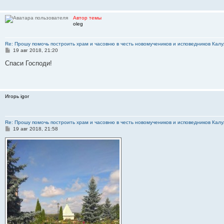
е
н
и
Автор темы
е
oleg
Re: Прошу помочь построить храм и часовню в честь новомучеников и исповедников Калу
С
19 авг 2018, 21:20
о
о
Спаси Господи!
б
щ
е
н
и
Игорь igor
е
Re: Прошу помочь построить храм и часовню в честь новомучеников и исповедников Калу
С
19 авг 2018, 21:58
о
о
б
щ
е
н
и
е