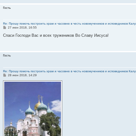
н
и
Гость
е
Re: Прошу помочь построить храм и часовню в честь новомучеников и исповедников Калу
С
27 июн 2018, 16:55
о
о
Спаси Господи Вас и всех тружеников Во Славу Иисуса!
б
щ
е
н
и
Гость
е
Re: Прошу помочь построить храм и часовню в честь новомучеников и исповедников Калу
С
28 июн 2018, 14:29
о
о
б
щ
е
н
и
е