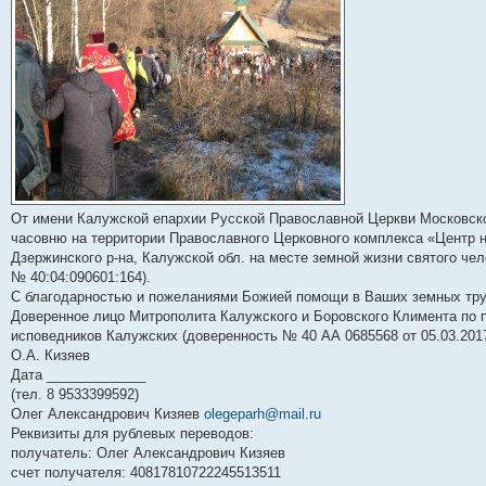
и
е
От имени Калужской епархии Русской Православной Церкви Московско
часовню на территории Православного Церковного комплекса «Центр н
Дзержинского р-на, Калужской обл. на месте земной жизни святого че
№ 40:04:090601:164).
С благодарностью и пожеланиями Божией помощи в Ваших земных труд
Доверенное лицо Митрополита Калужского и Боровского Климента по п
исповедников Калужских (доверенность № 40 АА 0685568 от 05.03.2017 
О.А. Кизяев
Дата _____________
(тел. 8 9533399592)
Олег Александрович Кизяев
olegeparh@mail.ru
Реквизиты для рублевых переводов:
получатель: Олег Александрович Кизяев
счет получателя: 40817810722245513511