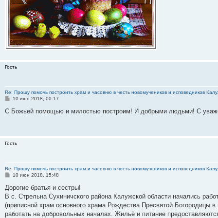
Гость
Re: Прошу помочь построить храм и часовню в честь новомучеников и исповедников Калу
С
10 июн 2018, 00:17
о
о
С Божьей помощью и милостью построим! И добрыми людьми! С уваже
б
щ
е
н
и
Гость
е
Re: Прошу помочь построить храм и часовню в честь новомучеников и исповедников Калу
С
10 июн 2018, 15:48
о
о
Дорогие братья и сестры!
б
В с. Стрельна Сухиничского района Калужской области начались раб
щ
е
(приписной храм основного храма Рождества Пресвятой Богородицы в 
н
работать на добровольных началах. Жильё и питание предоставляютс
и