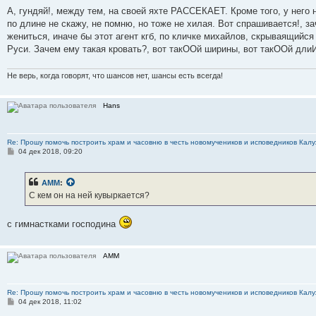
о
о
А, гундяй!, между тем, на своей яхте РАССЕКАЕТ. Кроме того, у него н
б
по длине не скажу, не помню, но тоже не хилая. Вот спрашивается!, з
щ
е
жениться, иначе бы этот агент кгб, по кличке михайлов, скрываящийся
н
Руси. Зачем ему такая кровать?, вот такООй ширины, вот такООй длиИ
и
е
Не верь, когда говорят, что шансов нет, шансы есть всегда!
Hans
Re: Прошу помочь построить храм и часовню в честь новомучеников и исповедников Калу
С
04 дек 2018, 09:20
о
о
б
АММ
:
щ
е
С кем он на ней кувыркается?
н
и
е
с гимнастками господина
АММ
Re: Прошу помочь построить храм и часовню в честь новомучеников и исповедников Калу
С
04 дек 2018, 11:02
о