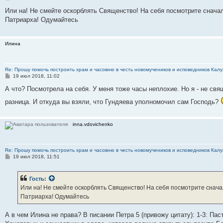
о
о
Или на! Не смейте оскорблять Священство! На себя посмотрите снача
б
Патриарха! Одумайтесь
щ
е
н
и
Илина
е
Re: Прошу помочь построить храм и часовню в честь новомучеников и исповедников Калу
С
19 июл 2018, 11:02
о
о
А что? Посмотрела на себя. У меня тоже часы неплохие. Но я - не свя
б
щ
разница. И откуда вы взяли, что Гундяева уполномочил сам Господь?
е
н
и
е
inna.vdovichenko
Re: Прошу помочь построить храм и часовню в честь новомучеников и исповедников Калу
С
19 июл 2018, 11:51
о
о
б
Гость
:
щ
е
Или на! Не смейте оскорблять Священство! На себя посмотрите снача
н
Патриарха! Одумайтесь
и
е
А в чем Илина не права? В писании Петра 5 (привожу цитату): 1-3: П