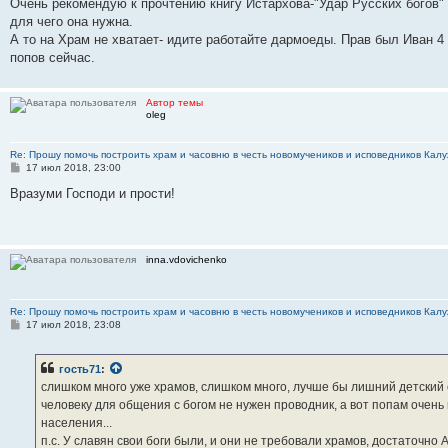
Очень рекомендую к прочтению книгу Истархова-"Удар Русских богов"
для чего она нужна.
А то на Храм не хватает- идите работайте дармоеды. Прав был Иван 4
попов сейчас.
Автор темы
oleg
Re: Прошу помочь построить храм и часовню в честь новомучеников и исповедников Калу
С
17 июл 2018, 23:00
о
о
Вразуми Господи и прости!
б
щ
е
н
и
inna.vdovichenko
е
Re: Прошу помочь построить храм и часовню в честь новомучеников и исповедников Калу
С
17 июл 2018, 23:08
о
о
б
гость71
:
щ
е
слишком много уже храмов, слишком много, лучше бы лишний детский с
н
человеку для общения с богом не нужен проводник, а вот попам очень
и
е
населения...
п.с. У славян свои боги были, и они не требовали храмов, достаточно 