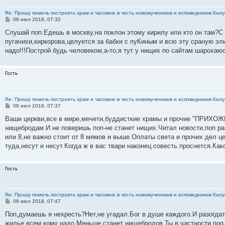
Re: Прошу помочь построить храм и часовню в честь новомучеников и исповедников Калу
С
08 июл 2018, 07:32
о
о
Слушай поп.Едешь в москву,на поклон этому кирилу или кто он там?С
б
пугачихи,киркорова,целуется за бабки с пуКиным и всю эту сраную эл
щ
е
надо!!!Построй будь человеком,а-то,я тут у нищих по сайтам шарохаюс
н
и
е
Гость
Re: Прошу помочь построить храм и часовню в честь новомучеников и исповедников Калу
С
08 июл 2018, 07:37
о
о
Ваши церкви,все в мире,мечети,буддисткие храмы и прочие "ПРИХОЖИ
б
нищебродам.И не поверишь поп-не станет нищих.Читал новости,поп ра
щ
е
или 8,не важно стоит от 8 мямов и выше.Оплаты света и прочих дел ц
н
туда,несут и несут.Когда ж в вас твари наконец совесть проснется.К
и
е
Гость
Re: Прошу помочь построить храм и часовню в честь новомучеников и исповедников Калу
С
08 июл 2018, 07:47
о
о
Поп,думаешь я нехресть?Нет,не угадал.Бог в душе каждого.И разогдат
б
жилье,всем кому надо.Меньше станет нищебродов.Ты в частности поп
щ