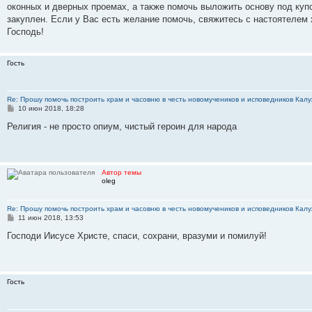
е
оконных и дверных проемах, а также помочь выложить основу под ку
закуплен. Если у Вас есть желание помочь, свяжитесь с настоятелем
Господь!
Гость
Re: Прошу помочь построить храм и часовню в честь новомучеников и исповедников Калу
С
10 июн 2018, 18:28
о
о
Религия - не просто опиум, чистый героин для народа
б
щ
е
н
и
Автор темы
е
oleg
Re: Прошу помочь построить храм и часовню в честь новомучеников и исповедников Калу
С
11 июн 2018, 13:53
о
о
Господи Иисусе Христе, спаси, сохрани, вразуми и помилуй!
б
щ
е
н
и
Гость
е