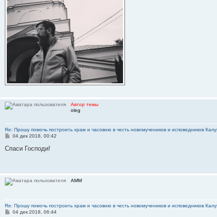
Автор темы
oleg
Re: Прошу помочь построить храм и часовню в честь новомучеников и исповедников Калу
С
04 дек 2018, 00:42
о
о
Спаси Господи!
б
щ
е
н
и
АММ
е
Re: Прошу помочь построить храм и часовню в честь новомучеников и исповедников Калу
С
04 дек 2018, 06:44