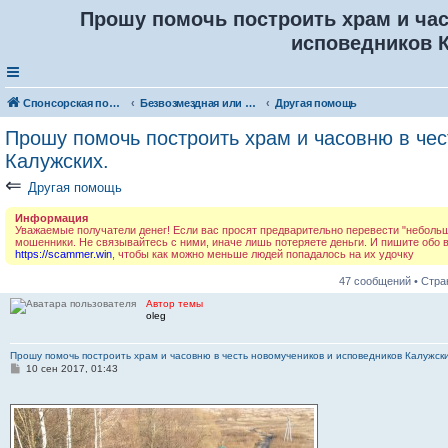
Прошу помочь построить храм и час
исповедников 
Спонсорская помощь. Разместите своё объявление в соответствующей рубрике
Безвозмездная или условно-безвозмездная помощь
Другая помощь
Прошу помочь построить храм и часовню в чес
Калужских.
⇐
Другая помощь
Информация
Уважаемые получатели денег! Если вас просят предварительно перевести "небольшую
мошенники. Не связывайтесь с ними, иначе лишь потеряете деньги. И пишите обо
https://scammer.win
, чтобы как можно меньше людей попадалось на их удочку
47 сообщений • Стр
Автор темы
oleg
Прошу помочь построить храм и часовню в честь новомучеников и исповедников Калужски
С
10 сен 2017, 01:43
о
о
б
щ
е
н