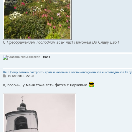
С Преображением Господним всех нас! Поможем Во Славу Его !
Hans
Re: Прошу помочь построить храм и часовню в честь новомучеников и исповедников Калу
С
19 авг 2018, 22:08
о
о
о, посоны, у меня тоже есть фотка с церковью
б
щ
е
н
и
е