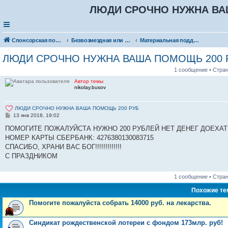
ЛЮДИ СРОЧНО НУЖНА ВА
Спонсорская помощь. Разместите своё объявление в соответствующей рубрике
Безвозмездная или условно-безвозмездная помощь
Материальная поддержка
ЛЮДИ СРОЧНО НУЖНА ВАША ПОМОЩЬ 200 
1 сообщение • Стра
Автор темы
nikolay.busov
ЛЮДИ СРОЧНО НУЖНА ВАША ПОМОЩЬ 200 РУБ
С
13 янв 2018, 19:02
о
о
ПОМОГИТЕ ПОЖАЛУЙСТА НУЖНО 200 РУБЛЕЙ НЕТ ДЕНЕГ ДОЕХАТ
б
НОМЕР КАРТЫ СБЕРБАНК: 4276380130083715
щ
е
СПАСИБО, ХРАНИ ВАС БОГ!!!!!!!!!!!!!
н
С ПРАЗДНИКОМ
и
е
1 сообщение • Стра
Похожие т
Помогите пожалуйста собрать 14000 руб. на лекарства.
Синдикат рождественской лотереи с фондом 173млр. руб!