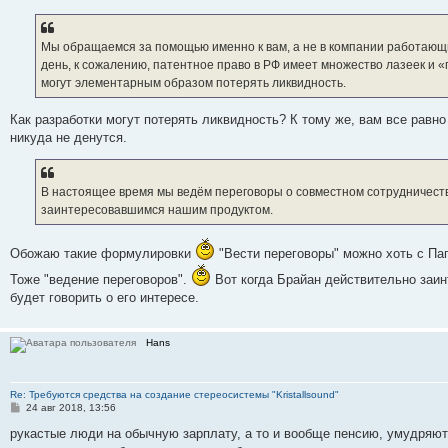
о
б
щ
е
Мы обращаемся за помощью именно к вам, а не в компании работающи
н
день, к сожалению, патентное право в РФ имеет множество лазеек и 
и
е
могут элементарным образом потерять ликвидность.
Как разработки могут потерять ликвидность? К тому же, вам все равно
никуда не денутся.
В настоящее время мы ведём переговоры о совместном сотрудничестве
заинтересовавшимся нашим продуктом.
Обожаю такие формулировки
"Вести переговоры" можно хоть с Пап
Тоже "ведение переговоров".
Вот когда Брайан действительно заин
будет говорить о его интересе.
Hans
Re: Требуются средства на создание стереосистемы "Kristallsound"
С
24 авг 2018, 13:56
о
о
рукастые люди на обычную зарплату, а то и вообще пенсию, умудряют
б