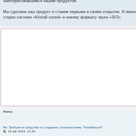
заинтересовавшимся нашим продуктом.
Мы сделаем наш продукт и станем первыми в своём открытии. И имен
стерео системе «Kristall sound» и новому формату звука «3X3».
Илина
Re: Требуются средства на создание стереосистемы "Kristallsound"
С
24 авг 2018, 13:34
о