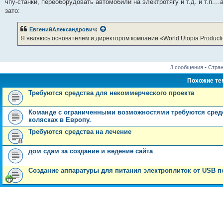
чпу-станки, переоборудовать автомобили на электротягу и т.д. и т.п..
щ
е
зато:
н
и
е
ЕвгенийАлександрович
:
Я являюсь основателем и директором компании «World Utopia Producti
3 сообщения • Стра
Похожие т
Требуются средства для некоммерческого проекта
Команде с ограниченными возможностями требуются средс
колясках в Европу.
Требуются средства на лечение
дом сдам за создание и ведение сайта
Создание аппаратуры для питания электроплиток от USB п