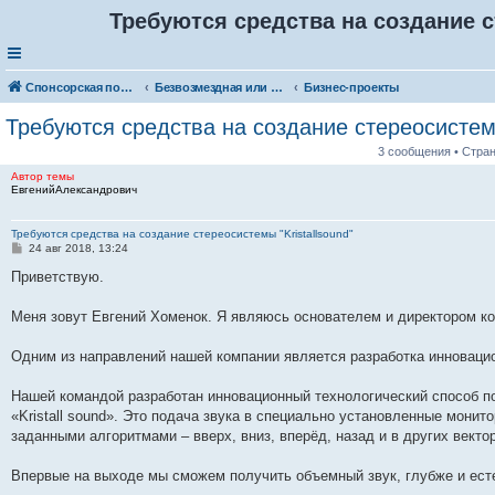
Требуются средства на создание с
Спонсорская помощь. Разместите своё объявление в соответствующей рубрике
Безвозмездная или условно-безвозмездная помощь
Бизнес-проекты
Требуются средства на создание стереосистемы
3 сообщения • Стра
Автор темы
ЕвгенийАлександрович
Требуются средства на создание стереосистемы "Kristallsound"
С
24 авг 2018, 13:24
о
о
Приветствую.
б
щ
е
Меня зовут Евгений Хоменок. Я являюсь основателем и директором ком
н
и
е
Одним из направлений нашей компании является разработка инновацио
Нашей командой разработан инновационный технологический способ п
«Kristall sound». Это подача звука в специально установленные монит
заданными алгоритмами – вверх, вниз, вперёд, назад и в других вект
Впервые на выходе мы сможем получить объемный звук, глубже и ес