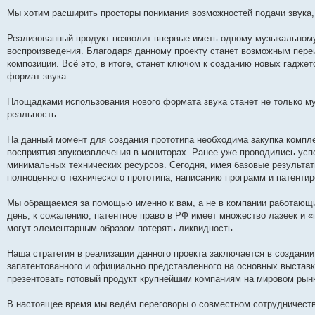
Мы хотим расширить просторы понимания возможностей подачи звука,
Реализованный продукт позволит впервые иметь одному музыкальном
воспроизведения. Благодаря данному проекту станет возможным пер
композиции. Всё это, в итоге, станет ключом к созданию новых гадж
формат звука.
Площадками использования нового формата звука станет не только му
реальность.
На данный момент для создания прототипа необходима закупка компл
восприятия звукоизвлечения в мониторах. Ранее уже проводились усп
минимальных технических ресурсов. Сегодня, имея базовые результат
полноценного технического прототипа, написанию программ и патенти
Мы обращаемся за помощью именно к вам, а не в компании работающи
день, к сожалению, патентное право в РФ имеет множество лазеек и «
могут элементарным образом потерять ликвидность.
Наша стратегия в реализации данного проекта заключается в создании
запатентованного и официально представленного на основных выставк
презентовать готовый продукт крупнейшим компаниям на мировом рын
В настоящее время мы ведём переговоры о совместном сотрудничестве