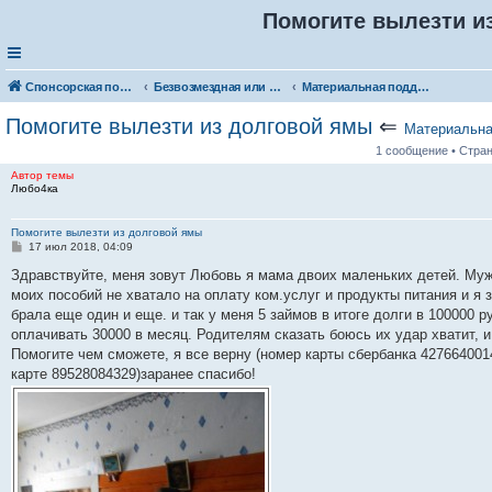
Помогите вылезти и
Спонсорская помощь. Разместите своё объявление в соответствующей рубрике
Безвозмездная или условно-безвозмездная помощь
Материальная поддержка
Помогите вылезти из долговой ямы
⇐
Материальна
1 сообщение • Стра
Автор темы
Любо4ка
Помогите вылезти из долговой ямы
С
17 июл 2018, 04:09
о
о
Здравствуйте, меня зовут Любовь я мама двоих маленьких детей. Муж
б
моих пособий не хватало на оплату ком.услуг и продукты питания и я з
щ
е
брала еще один и еще. и так у меня 5 займов в итоге долги в 100000 
н
оплачивать 30000 в месяц. Родителям сказать боюсь их удар хватит, и
и
е
Помогите чем сможете, я все верну (номер карты сбербанка 4276640
карте 89528084329)заранее спасибо!