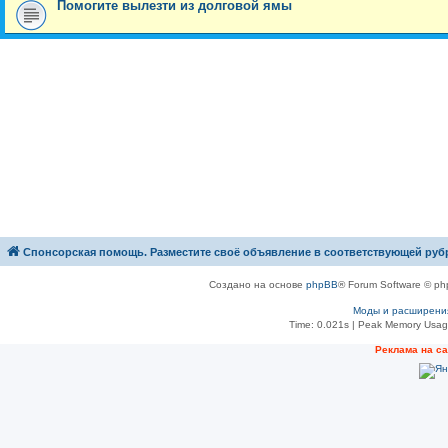
Помогите вылезти из долговой ямы
Спонсорская помощь. Разместите своё объявление в соответствующей руб
Создано на основе
phpBB
® Forum Software © ph
Моды и расширени
Time: 0.021s
| Peak Memory Usage
Рeклама на с