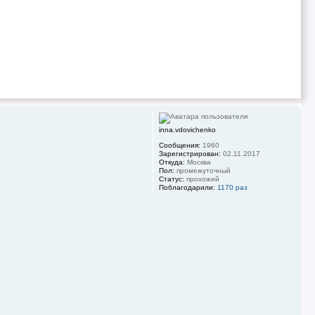
н
а
ч
а
л
у
inna.vdovichenko
Сообщения:
1960
Зарегистрирован:
02.11.2017
Откуда:
Москва
Пол:
промежуточный
Статус:
прохожий
Поблагодарили:
1170 раз