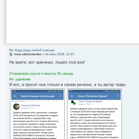
Re: Буду рада любой помощи
С
inna.vdovichenko
»
24 июн 2018, 21:37
о
о
Не врите, вот оригинал, пошёл (ла) вон!
б
щ
е
Отправлено спустя 4 минуты 55 секунд:
н
Re: удаление
и
е
И вот, и просит она только в своем регионе, а ты автор тварь