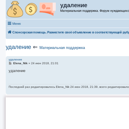
удаление
Материальная поддержка. Форум нуждающих
Меню
Спонсорская помощь. Разместите своё объявление в соответствующей руб
удаление
⇐
Материальная поддержка
удаление
С
Elena_Nik
»
24 июн 2018, 21:01
о
о
удаление
б
щ
е
н
Последний раз редактировалось
Elena_Nik
24 июн 2018, 21:39, всего редактировало
и
е