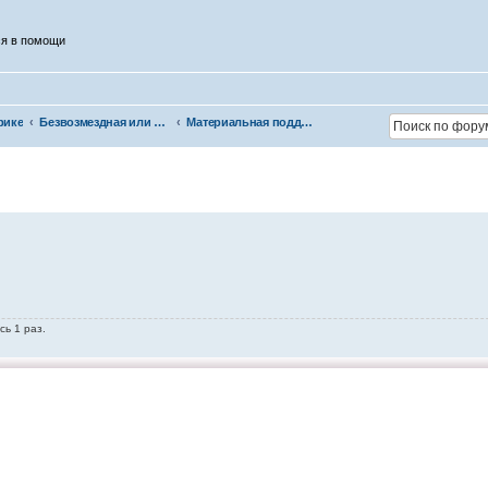
ся в помощи
рике
Безвозмездная или условно-безвозмездная помощь
Материальная поддержка
сь 1 раз.