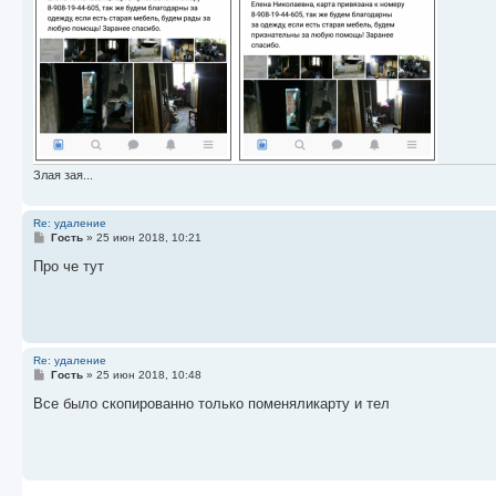
Злая зая...
Re: удаление
С
Гость
»
25 июн 2018, 10:21
о
о
Про че тут
б
щ
е
н
и
е
Re: удаление
С
Гость
»
25 июн 2018, 10:48
о
о
Все было скопированно только поменяликарту и тел
б
щ
е
н
и
е