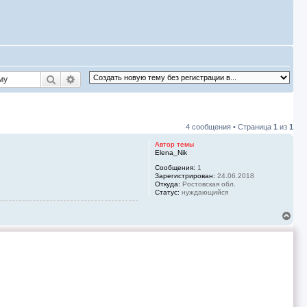
Поиск
Расширенный поиск
4 сообщения • Страница
1
из
1
Автор темы
Elena_Nik
Сообщения:
1
Зарегистрирован:
24.06.2018
Откуда:
Ростовская обл.
Статус:
нуждающийся
В
е
р
н
у
т
ь
с
я
к