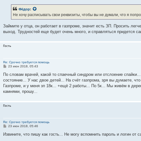
о
б
Фёдор
:
щ
е
Не хочу расписывать свои реквизиты, чтобы вы не думали, что я п
н
и
е
Займите у отца, он работает в газпроме, значит есть ЗП. Просить легче,
выход. Трудностей еще будет очень много, и справляться придется с
Гость
Re: Срочно требуется помощь
С
23 июн 2018, 05:43
о
о
По словам врачей, какой то спаечный синдром или отслоение спайки...
б
состояние... У нас двое детей... На счёт газпрома, зря вы думаете, чт
щ
е
Газпроме, и у меня зп 18к... +ещё 2 работы... По 5к... Мы живём в дере
н
камнями, прошу...
и
е
Гость
Re: Срочно требуется помощь
С
23 июн 2018, 05:46
о
о
Извините, что пишу как гость... Не могу вспомнить пароль и логин от са
б
щ