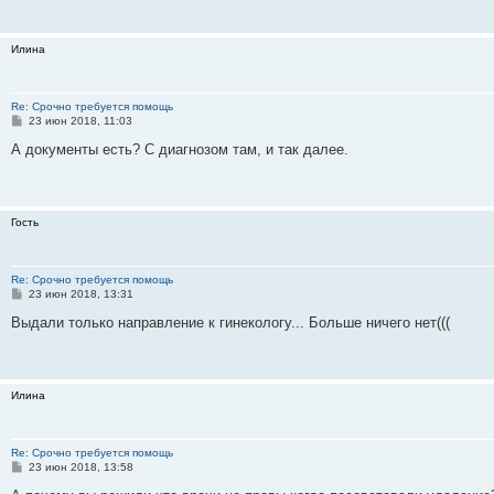
е
н
и
Илина
е
Re: Срочно требуется помощь
С
23 июн 2018, 11:03
о
о
А документы есть? С диагнозом там, и так далее.
б
щ
е
н
и
Гость
е
Re: Срочно требуется помощь
С
23 июн 2018, 13:31
о
о
Выдали только направление к гинекологу... Больше ничего нет(((
б
щ
е
н
и
Илина
е
Re: Срочно требуется помощь
С
23 июн 2018, 13:58
о
о