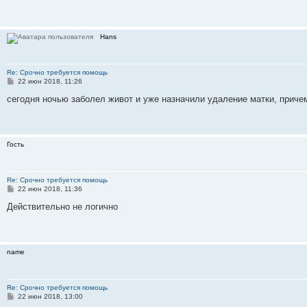
щ
е
н
и
Hans
е
Re: Срочно требуется помощь
С
22 июн 2018, 11:26
о
о
сегодня ночью заболел живот и уже назначили удаление матки, приче
б
щ
е
н
и
Гость
е
Re: Срочно требуется помощь
С
22 июн 2018, 11:36
о
о
Действительно не логично
б
щ
е
н
и
name
е
Re: Срочно требуется помощь
С
22 июн 2018, 13:00
о