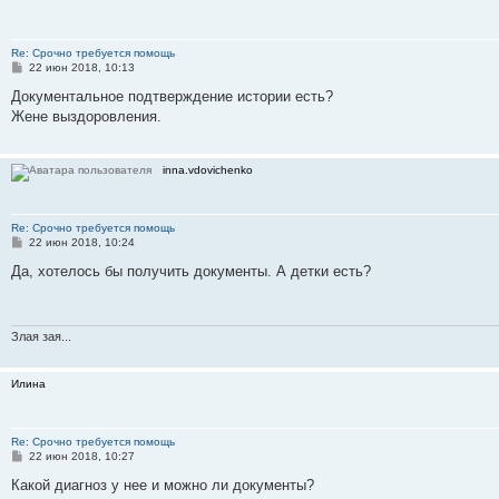
Re: Срочно требуется помощь
С
22 июн 2018, 10:13
о
о
Документальное подтверждение истории есть?
б
Жене выздоровления.
щ
е
н
и
inna.vdovichenko
е
Re: Срочно требуется помощь
С
22 июн 2018, 10:24
о
о
Да, хотелось бы получить документы. А детки есть?
б
щ
е
н
и
Злая зая...
е
Илина
Re: Срочно требуется помощь
С
22 июн 2018, 10:27
о
о
Какой диагноз у нее и можно ли документы?
б