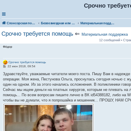
Срочно требуе
Спонсорская помощь. Разместите своё объявление в соответствующей рубрике
Безвозмездная или условно-безвозмездная помощь
Материальная поддержка
Срочно требуется помощь
⇐
Материальная поддержка
12 сообщений • Стр
Фёдор
Срочно требуется помощь
С
22 июн 2018, 09:54
о
о
Здравствуйте, уважаемые читатели моего поста. Пишу Вам в надежде 
б
операции. Моя жена, Пестунова Ольга, проснулась сегодня ночью с ж
щ
е
один на одном. Из за этого начались осложнения. В поликлиники говоря
н
Сейчас мы ищем деньги на платных хирургов, которым не плевать на 
и
е
помощь... По всем вопросам пишите лично в ВК id54388182, либо на W
чтобы вы не думали, что я попрошайка и мошенник... ПРОШУ, НАМ