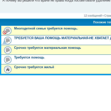
А почему вы решили что врачи не правы когда посоветовали удаление
б
щ
е
н
и
12 сообщений • Стр
е
Похожие т
Многодетной семье требуется помощь.
ТРЕБУЕТСЯ ВАША ПОМОЩЬ МАТЕРИАЛЬНАЯ-НЕ ХВАТАЕТ 
Срочно требуется материальная помощь
Требуется помощь
Срочно требуется жильё