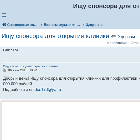
Ищу спонсора для о
Спонсорская помощь. Разместите своё объявление в соответствующей рубрике
Безвозмездная или условно-безвозмездная помощь
Здоровье
Ищу спонсора для открытия клиники
⇐
Здоровье
4 сообщения • Стра
Павел173
Ищу спонсора для открытия клиники
С
06 июн 2018, 19:41
о
о
Добрый день! Ищу спонсора для открытия клиники для профилактики 
б
000 000 рублей.
щ
е
Подробности
serdce173@ya.ru
н
и
е