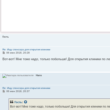
Гость
Re: Ищу спонсора для открытия клиники
С
06 июн 2018, 20:28
о
о
Вот-вот! Мне тоже надо, только побольше! Для открытия клиники по л
б
щ
е
н
и
Hans
е
Re: Ищу спонсора для открытия клиники
С
06 июн 2018, 20:37
о
о
б
Гость
:
щ
е
Вот-вот! Мне тоже надо, только побольше! Для открытия клиники по 
н