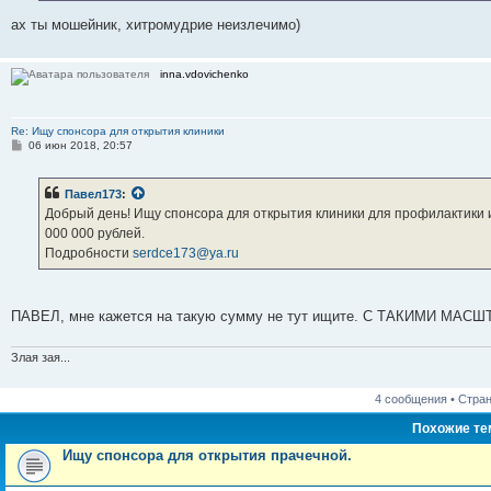
и
е
ах ты мошейник, хитромудрие неизлечимо)
inna.vdovichenko
Re: Ищу спонсора для открытия клиники
С
06 июн 2018, 20:57
о
о
б
Павел173
:
щ
е
Добрый день! Ищу спонсора для открытия клиники для профилактики 
н
000 000 рублей.
и
е
Подробности
serdce173@ya.ru
ПАВЕЛ, мне кажется на такую сумму не тут ищите. С ТАКИМИ МАСШ
Злая зая...
4 сообщения • Стра
Похожие т
Ищу спонсора для открытия прачечной.