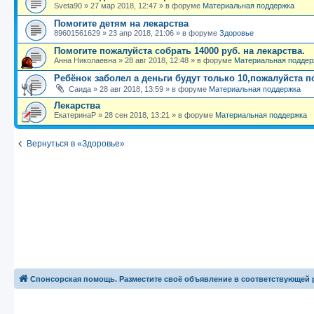
Sveta90
»
27 мар 2018, 12:47
» в форуме
Материальная поддержка
Помогите детям на лекарства
89601561629
»
23 апр 2018, 21:06
» в форуме
Здоровье
Помогите пожалуйста собрать 14000 руб. на лекарства.
Анна Николаевна
»
28 авг 2018, 12:48
» в форуме
Материальная поддер
Ребёнок заболел а деньги будут только 10,пожалуйста 
Саида
»
28 авг 2018, 13:59
» в форуме
Материальная поддержка
Лекарства
ЕкатеринаР
»
28 сен 2018, 13:21
» в форуме
Материальная поддержка
Вернуться в «Здоровье»
Спонсорская помощь. Разместите своё объявление в соответствующей 