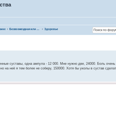
ства
рике
Безвозмездная или условно-безвозмездная помощь
Здоровье
нные суставы, одна ампула - 12 000. Мне нужно две, 24000. Боль очень 
но на неё я тем более не соберу, 150000. Хотя бы уколы в сустав сделат