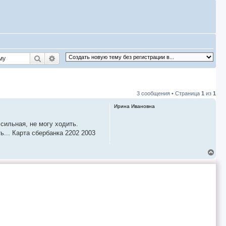
Поиск
Расширенный поиск
3 сообщения • Страница
1
из
1
Ирина Ивановна
сильная, не могу ходить.
ь... Карта сбербанка 2202 2003
В
е
р
н
у
т
ь
с
я
к
н