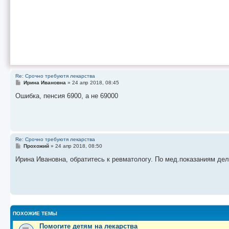
Re: Срочно требуютя лекарства
С
Ирина Ивановна
»
24 апр 2018, 08:45
о
о
Ошибка, пенсия 6900, а не 69000
б
щ
е
н
и
е
Re: Срочно требуютя лекарства
С
Прохожий
»
24 апр 2018, 08:50
о
о
Ирина Ивановна, обратитесь к ревматологу. По мед.показаниям де
б
щ
е
н
и
е
ПОХОЖИЕ ТЕМЫ
Помогите детям на лекарства