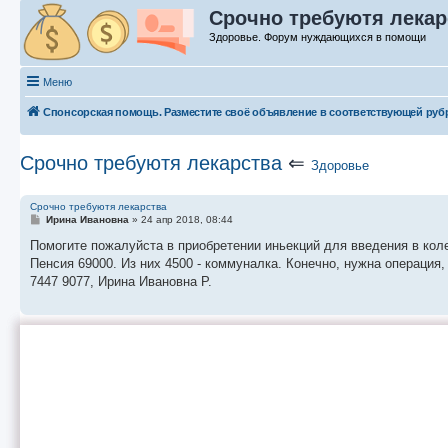
Срочно требуютя лекар
Здоровье. Форум нуждающихся в помощи
Меню
Спонсорская помощь. Разместите своё объявление в соответствующей руб
Срочно требуютя лекарства
⇐
Здоровье
Срочно требуютя лекарства
С
Ирина Ивановна
»
24 апр 2018, 08:44
о
о
Помогите пожалуйста в приобретении иньекций для введения в коле
б
Пенсия 69000. Из них 4500 - коммуналка. Конечно, нужна операция, 
щ
е
7447 9077, Ирина Ивановна Р.
н
и
е