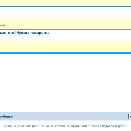
жка
помогите !Нужны лекарства
рубрике
Создано на основе
phpBB
® Forum Software © phpBB Limited
Русская поддержка phpBB