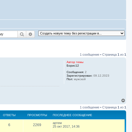
Поиск
Расширенный поиск
1 сообщение • Страница
1
из
1
Автор темы
Борис12
Сообщения:
2
Зарегистрирован:
09.12.2023
Пол:
мужской
В
е
1 сообщение • Страница
1
из
1
р
н
ОТВЕТЫ
ПРОСМОТРЫ
ПОСЛЕДНЕЕ СООБЩЕНИЕ
у
т
П
артем
О
П
6
2269
ь
о
25 окт 2017, 14:36
с
с