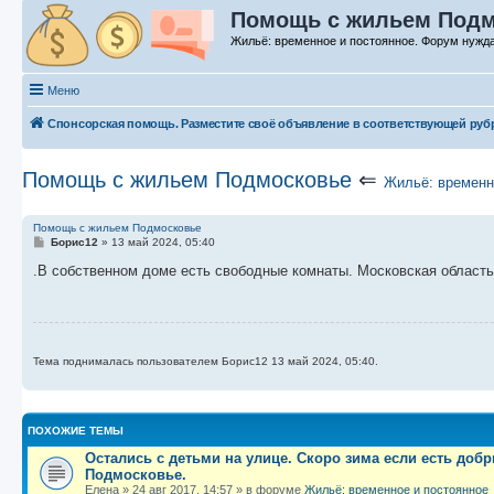
Помощь с жильем Подм
Жильё: временное и постоянное. Форум нуж
Меню
Спонсорская помощь. Разместите своё объявление в соответствующей руб
Помощь с жильем Подмосковье
⇐
Жильё: временн
Помощь с жильем Подмосковье
С
Борис12
»
13 май 2024, 05:40
о
о
.В собственном доме есть свободные комнаты. Московская область
б
щ
е
н
и
е
Тема поднималась пользователем Борис12 13 май 2024, 05:40.
ПОХОЖИЕ ТЕМЫ
Остались с детьми на улице. Скоро зима если есть доб
Подмосковье.
Елена
»
24 авг 2017, 14:57
» в форуме
Жильё: временное и постоянное