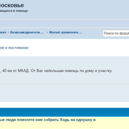
осковье
дающихся в помощи
рике
Безвозмездная или условно-безвозмездная помощь
Жильё: временное и постоянное
ое и постоянное
, 40 км от МКАД. От Вас небольшая помощь по дому и участку.
рые люди помогите нам собрать Ходь на однушку в