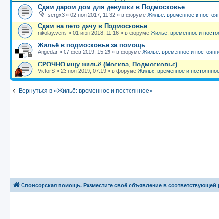
Сдам даром дом для девушки в Подмосковье
sergx3
»
02 ноя 2017, 11:32
» в форуме
Жильё: временное и постоя
Сдам на лето дачу в Подмосковье
nikolay.vens
»
01 июн 2018, 11:16
» в форуме
Жильё: временное и посто
Жильё в подмосковье за помощь
Angedar
»
07 фев 2019, 15:29
» в форуме
Жильё: временное и постоянн
СРОЧНО ищу жильё (Москва, Подмосковье)
VictorS
»
23 ноя 2019, 07:19
» в форуме
Жильё: временное и постоянно
Вернуться в «Жильё: временное и постоянное»
Спонсорская помощь. Разместите своё объявление в соответствующей 