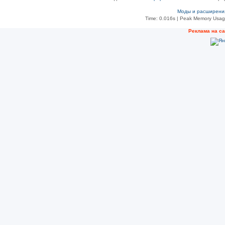
Моды и расширени
Time: 0.016s
| Peak Memory Usage
Рeклама на с