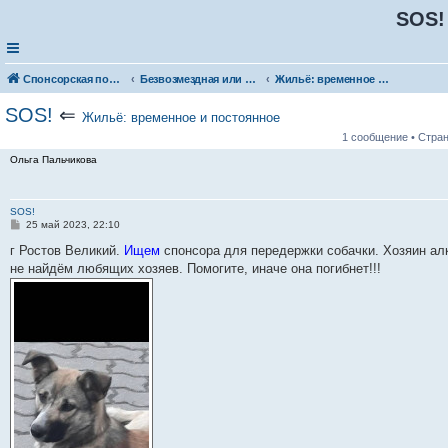
SOS!
Спонсорская помощь. Разместите своё объявление в соответствующей рубрике
Безвозмездная или условно-безвозмездная помощь
Жильё: временное и постоянное
SOS!
⇐
Жильё: временное и постоянное
1 сообщение • Стра
Ольга Пальчикова
SOS!
С
25 май 2023, 22:10
о
о
г Ростов Великий.
Ищем
спонсора для передержки собачки. Хозяин ал
б
не найдём любящих хозяев. Помогите, иначе она погибнет!!!
щ
е
н
и
е