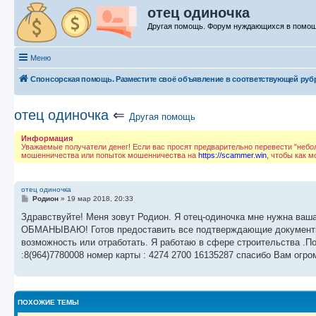
отец одиночка
Другая помощь. Форум нуждающихся в помо
Меню
Спонсорская помощь. Разместите своё объявление в соответствующей руб
отец одиночка
⇐
Другая помощь
Информация
Уважаемые получатели денег! Если вас просят предварительно перевести "неболь
мошенничества или попыток мошенничества на
https://scammer.win
, чтобы как 
отец одиночка
С
Родион
»
19 мар 2018, 20:33
о
о
Здравствуйте! Меня зовут Родион. Я отец-одиночка мне нужна ваша
б
ОБМАНЫВАЮ! Готов предоставить все подтверждающие документы . У
щ
е
возможность или отработать. Я работаю в сфере строительства .По
н
:8(964)7780008 номер карты : 4274 2700 16135287 спасибо Вам огро
и
е
ПОХОЖИЕ ТЕМЫ