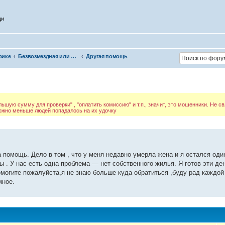
щи
рике
Безвозмездная или условно-безвозмездная помощь
Другая помощь
шую сумму для проверки" , "оплатить комиссию" и т.п., значит, это мошенники. Не с
можно меньше людей попадалось на их удочку
 помощь. Дело в том , что у меня недавно умерла жена и я остался оди
 нас есть одна проблема — нет собственного жилья. Я готов эти деньг
могите пожалуйста,я не знаю больше куда обратиться ,буду рад каждой 
мное.