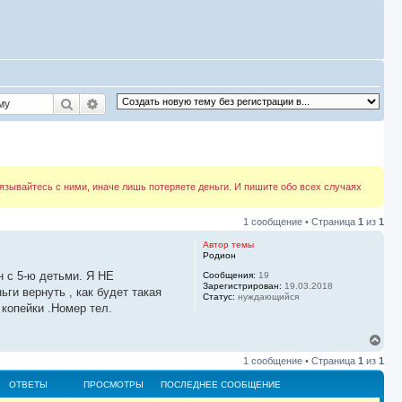
Поиск
Расширенный поиск
вязывайтесь с ними, иначе лишь потеряете деньги. И пишите обо всех случаях
1 сообщение • Страница
1
из
1
Автор темы
Родион
н с 5-ю детьми. Я НЕ
Сообщения:
19
Зарегистрирован:
19.03.2018
и вернуть , как будет такая
Статус:
нуждающийся
копейки .Номер тел.
В
е
1 сообщение • Страница
1
из
1
р
н
ОТВЕТЫ
ПРОСМОТРЫ
ПОСЛЕДНЕЕ СООБЩЕНИЕ
у