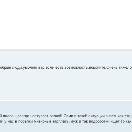
обрые люди,умоляю вас,если есть возможность,помогите.Очень тяжело
й полосы,всегда наступает белая!!!Сами в такой ситуации знаем как это
сли у нас в поселки мизирные зарплаты,муж и так подроботки ищет.То ка