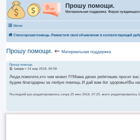
Прошу помощи.
Материальная поддержка. Форум нуждающих
Меню
Спонсорская помощь. Разместите своё объявление в соответствующей руб
Прошу помощи.
⇐
Материальная поддержка
Прошу помощи.
С
Lesya
»
14 мар 2018, 06:58
о
о
Люди,помогите,кто чем может.!!!!Мама двоих ребятишек просит ва
б
будем благодарны за любую помощь.И дай вам бог здоровья!Вы н
щ
е
н
Последний раз редактировалось
Lesya
25 июн 2018, 07:25, всего редактировалось 1
и
е