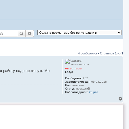
Поиск
Расширенный поиск
4 сообщения • Страница
1
из
1
Автор темы
на работу надо протянуть.Мы
Lesya
Сообщения:
252
Зарегистрирован:
05.03.2018
Пол:
женский
Статус:
прохожий
Поблагодарили:
26 раз
В
е
р
н
у
т
ь
с