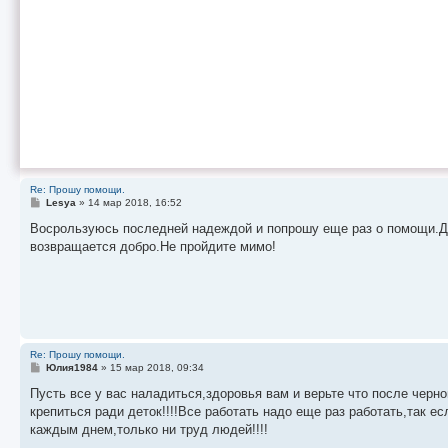
Re: Прошу помощи.
С
Lesya
»
14 мар 2018, 16:52
о
о
Восрользуюсь последней надеждой и попрошу еще раз о помощи.Д
б
возвращается добро.Не пройдите мимо!
щ
е
н
и
е
Re: Прошу помощи.
С
Юлия1984
»
15 мар 2018, 09:34
о
о
Пусть все у вас наладиться,здоровья вам и верьте что после черно
б
крепиться ради деток!!!!Все работать надо еще раз работать,так е
щ
е
каждым днем,только ни труд людей!!!!
н