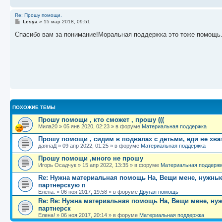
и
е
Re: Прошу помощи.
С
Lesya
»
15 мар 2018, 09:51
о
о
Спасибо вам за понимание!Моральная поддержка это тоже помощь.
б
щ
е
н
и
е
ПОХОЖИЕ ТЕМЫ
Прошу помощи , кто сможет , прошу (((
Мила20
»
05 янв 2020, 02:23
» в форуме
Материальная поддержка
Прошу помощи , сидим в подвалах с детьми, еди не хва
даянаД
»
09 апр 2022, 01:25
» в форуме
Материальная поддержка
Прошу помощи ,много не прошу
Игорь Осадчук
»
15 апр 2022, 13:35
» в форуме
Материальная поддерж
Re: Нужна материальная помощь На, Вещи мене, нужные
партнерскую п
Елена.
»
06 ноя 2017, 19:58
» в форуме
Другая помощь
Re: Re: Нужна материальная помощь На, Вещи мене, нуж
партнерск
Елена!
»
06 ноя 2017, 20:14
» в форуме
Материальная поддержка