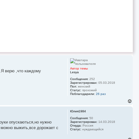
я
к
н
а
ч
а
л
у
Автор темы
.Я верю ,что каждому
Lesya
Сообщения:
252
Зарегистрирован:
05.03.2018
Пол:
женский
Статус:
прохожий
Поблагодарили:
26 раз
В
е
р
Юлия1984
н
у
Сообщения:
50
,руки опускаються,но нужно
Зарегистрирован:
14.03.2018
т
Откуда:
Россия
ь
к можно выжить,все дорожает с
Статус:
нуждающийся
с
я