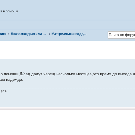
ся в помощи
рике
Безвозмездная или условно-безвозмездная помощь
Материальная поддержка
с о помощи.Д/сад дадут черещ несколько месяцев,это время до выхода 
аша надежда.
 раз.