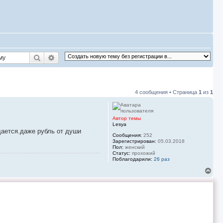
Поиск
Расширенный поиск
4 сообщения • Страница
1
из
1
Автор темы
Lesya
ащается.даже рубль от души
Сообщения:
252
Зарегистрирован:
05.03.2018
Пол:
женский
Статус:
прохожий
Поблагодарили:
26 раз
В
е
р
н
у
т
ь
с