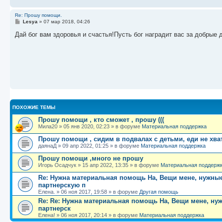
и
е
Re: Прошу помощи.
С
Lesya
»
07 мар 2018, 04:26
о
о
Дай бог вам здоровья и счастья!Пусть бог наградит вас за добрые 
б
щ
е
н
и
е
ПОХОЖИЕ ТЕМЫ
Прошу помощи , кто сможет , прошу (((
Мила20
»
05 янв 2020, 02:23
» в форуме
Материальная поддержка
Прошу помощи , сидим в подвалах с детьми, еди не хва
даянаД
»
09 апр 2022, 01:25
» в форуме
Материальная поддержка
Прошу помощи ,много не прошу
Игорь Осадчук
»
15 апр 2022, 13:35
» в форуме
Материальная поддерж
Re: Нужна материальная помощь На, Вещи мене, нужные
партнерскую п
Елена.
»
06 ноя 2017, 19:58
» в форуме
Другая помощь
Re: Re: Нужна материальная помощь На, Вещи мене, нуж
партнерск
Елена!
»
06 ноя 2017, 20:14
» в форуме
Материальная поддержка