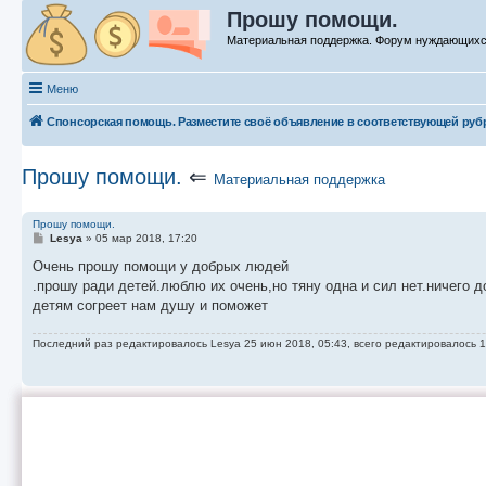
Прошу помощи.
Материальная поддержка. Форум нуждающих
Меню
Спонсорская помощь. Разместите своё объявление в соответствующей руб
Прошу помощи.
⇐
Материальная поддержка
Прошу помощи.
С
Lesya
»
05 мар 2018, 17:20
о
о
Очень прошу помощи у добрых людей
б
.прошу ради детей.люблю их очень,но тяну одна и сил нет.ничего д
щ
е
детям согреет нам душу и поможет
н
и
е
Последний раз редактировалось
Lesya
25 июн 2018, 05:43, всего редактировалось 1