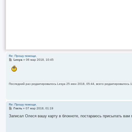
Re: Прошу помощи.
С
Lesya
»
06 мар 2018, 10:45
о
о
б
щ
е
н
Последний раз редактировалось
Lesya
25 июн 2018, 05:44, всего редактировалось 1
и
е
Re: Прошу помощи.
С
Гость
»
07 мар 2018, 01:19
о
о
Записал Олеся вашу карту в блокноте, постараюсь присылать вам 
б
щ
е
н