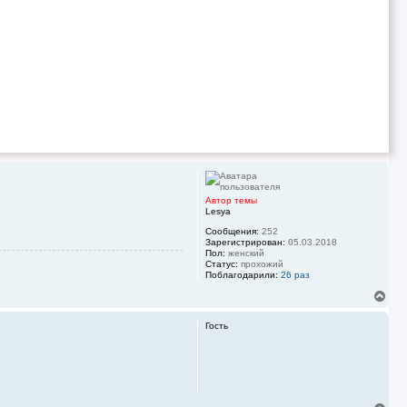
я
к
н
а
ч
а
л
у
Автор темы
Lesya
Сообщения:
252
Зарегистрирован:
05.03.2018
Пол:
женский
Статус:
прохожий
Поблагодарили:
26 раз
В
е
р
Гость
н
у
т
ь
с
я