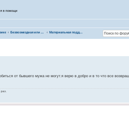
ся в помощи
рике
Безвозмездная или условно-безвозмездная помощь
Материальная поддержка
обиться от бывшего мужа не могут.я верю в добро и в то что все возвр
 раз.