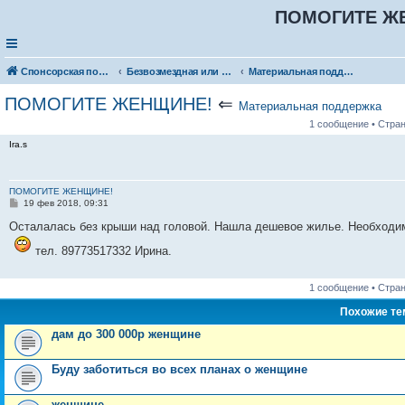
ПОМОГИТЕ Ж
Спонсорская помощь. Разместите своё объявление в соответствующей рубрике
Безвозмездная или условно-безвозмездная помощь
Материальная поддержка
ПОМОГИТЕ ЖЕНЩИНЕ!
⇐
Материальная поддержка
1 сообщение • Стра
Ira.s
ПОМОГИТЕ ЖЕНЩИНЕ!
С
19 фев 2018, 09:31
о
о
Осталалась без крыши над головой. Нашла дешевое жилье. Необходимо
б
щ
тел. 89773517332 Ирина.
е
н
и
1 сообщение • Стра
е
Похожие т
дам до 300 000р женщине
Буду заботиться во всех планах о женщине
женщине