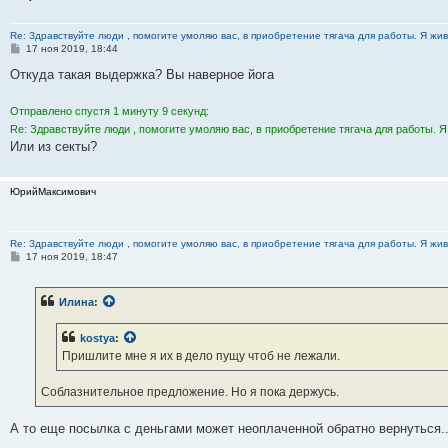
Re: Здравствуйте люди , помогите умоляю вас, в приобретение тягача для работы. Я жив
С
17 ноя 2019, 18:44
о
о
Откуда такая выдержка? Вы наверное йога
б
щ
е
Отправлено спустя 1 минуту 9 секунд:
н
Re: Здравствуйте люди , помогите умоляю вас, в приобретение тягача для работы. Я
и
е
Или из секты?
ЮрийМаксимович
Re: Здравствуйте люди , помогите умоляю вас, в приобретение тягача для работы. Я жив
С
17 ноя 2019, 18:47
о
о
б
Илина
:
щ
е
н
kostya
:
и
е
Пришлите мне я их в дело пущу чтоб не лежали.
Соблазнительное предложение. Но я пока держусь.
А то еще посылка с деньгами может неоплаченной обратно вернуться..