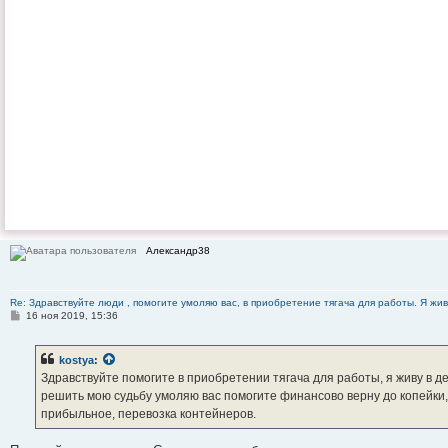
Александр38
Re: Здравствуйте люди , помогите умоляю вас, в приобретение тягача для работы. Я жив
С
16 ноя 2019, 15:36
о
о
б
kostya
:
щ
е
Здравствуйте помогите в приобретении тягача для работы, я живу в д
н
решить мою судьбу умоляю вас помогите финансово верну до копейки,
и
е
прибыльное, перевозка контейнеров.