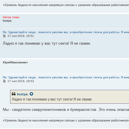
«Уровень бедности населения напрямую связан с уровнем образования работников»
Автор темы
kostya
Re: Здравствуйте люди , помогите умоляю вас, в приобретение тягача для работы. Я жив
С
17 ноя 2019, 18:51
о
о
Ладно я так понимаю у вас тут секта! Я не свами.
б
щ
е
н
и
ЮрийМаксимович
е
Re: Здравствуйте люди , помогите умоляю вас, в приобретение тягача для работы. Я жив
С
17 ноя 2019, 18:53
о
о
б
kostya
:
щ
е
Ладно я так понимаю у вас тут секта! Я не свами.
н
и
е
Мы - свидетели смирупониточников и бумерангистов. Это очень опасна
«Уровень бедности населения напрямую связан с уровнем образования работников»