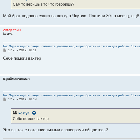
е
Сам то веришь в то что говоришь?
н
и
е
Мой брат недавно ездил на вахту в Якутию. Платили 80к в месяц, ещё
Автор темы
kostya
Re: Здравствуйте люди , помогите умоляю вас, в приобретение тягача для работы. Я жив
С
17 ноя 2019, 18:11
о
о
Себе помоги вахтер
б
щ
е
н
и
ЮрийМаксимович
е
Re: Здравствуйте люди , помогите умоляю вас, в приобретение тягача для работы. Я жив
С
17 ноя 2019, 18:14
о
о
б
kostya
:
щ
е
Себе помоги вахтер
н
и
е
Это вы так с потенциальными спонсорами общаетесь?