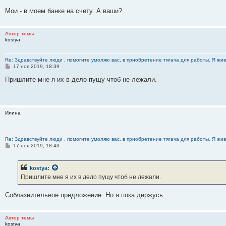
и
е
Мои - в моем банке на счету. А ваши?
Автор темы
kostya
Re: Здравствуйте люди , помогите умоляю вас, в приобретение тягача для работы. Я жив
С
17 ноя 2019, 18:39
о
о
Пришлите мне я их в дело пущу чтоб не лежали.
б
щ
е
н
и
Илина
е
Re: Здравствуйте люди , помогите умоляю вас, в приобретение тягача для работы. Я жив
С
17 ноя 2019, 18:43
о
о
б
kostya
:
щ
е
Пришлите мне я их в дело пущу чтоб не лежали.
н
и
е
Соблазнительное предложение. Но я пока держусь.
Автор темы
kostya