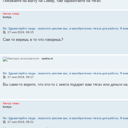
Поезжайте на вахту на Север, там заработаете на тягач.
Автор темы
kostya
Re: Здравствуйте люди , помогите умоляю вас, в приобретение тягача для работы. Я жив
С
17 ноя 2019, 09:15
о
о
Сам то веришь в то что говоришь?
б
щ
е
н
и
sasha.m
е
Re: Здравствуйте люди , помогите умоляю вас, в приобретение тягача для работы. Я жив
С
17 ноя 2019, 09:17
о
о
Вы сами-то верите, что кто-то с инета подарит вам тягач или деньги на
б
щ
е
н
и
Автор темы
е
kostya
Re: Здравствуйте люди , помогите умоляю вас, в приобретение тягача для работы. Я жив
С
17 ноя 2019, 09:21
о