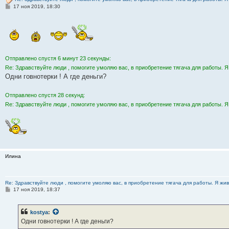
С
17 ноя 2019, 18:30
о
о
б
щ
е
н
и
е
Отправлено спустя 6 минут 23 секунды:
Re: Здравствуйте люди , помогите умоляю вас, в приобретение тягача для работы. Я
Одни говнотерки ! А где деньги?
Отправлено спустя 28 секунд:
Re: Здравствуйте люди , помогите умоляю вас, в приобретение тягача для работы. Я
Илина
Re: Здравствуйте люди , помогите умоляю вас, в приобретение тягача для работы. Я жив
С
17 ноя 2019, 18:37
о
о
б
kostya
:
щ
е
Одни говнотерки ! А где деньги?
н