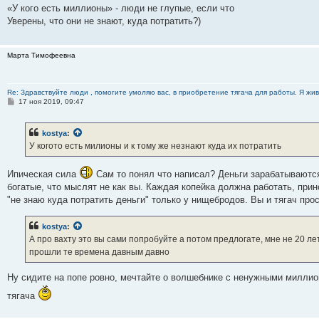
о
«У кого есть миллионы» - люди не глупые, если что
б
Уверены, что они не знают, куда потратить?)
щ
е
н
и
Марта Тимофеевна
е
Re: Здравствуйте люди , помогите умоляю вас, в приобретение тягача для работы. Я жив
С
17 ноя 2019, 09:47
о
о
б
kostya
:
щ
е
У когото есть милионы и к тому же незнают куда их потратить
н
и
е
Ипическая сила
Сам то понял что написал? Деньги зарабатываются,
богатые, что мыслят не как вы. Каждая копейка должна работать, прин
"не знаю куда потратить деньги" только у нищебродов. Вы и тягач прос
kostya
:
А про вахту это вы сами попробуйте а потом предлогате, мне не 20 лет
прошли те времена давным давно
Ну сидите на попе ровно, мечтайте о волшебнике с ненужными миллион
тягача