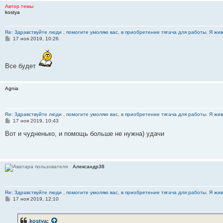
Автор темы
kostya
Re: Здравствуйте люди , помогите умоляю вас, в приобретение тягача для работы. Я жив
С
17 ноя 2019, 10:26
о
о
б
щ
Все будет
е
н
и
е
Agnia
Re: Здравствуйте люди , помогите умоляю вас, в приобретение тягача для работы. Я жив
С
17 ноя 2019, 10:43
о
о
Вот и чудненько, и помощь больше не нужна) удачи
б
щ
е
н
и
Александр38
е
Re: Здравствуйте люди , помогите умоляю вас, в приобретение тягача для работы. Я жив
С
17 ноя 2019, 12:10
о
о
б
kostya
:
щ