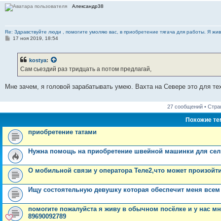
Александр38
Re: Здравствуйте люди , помогите умоляю вас, в приобретение тягача для работы. Я жив
С
17 ноя 2019, 18:54
о
о
б
kostya
:
щ
е
Сам сьездий раз тридцать а потом предлагай,
н
и
е
Мне зачем, я головой зарабатывать умею. Вахта на Севере это для тех
27 сообщений • Стр
Похожие т
приобретение татами
Нужна помощь на приобретение швейной машинки для сел
О мобильной связи у оператора Теле2,что может произойт
Ищу состоятельную девушку которая обеспечит меня всем 
помогите пожалуйста я живу в обычном посёлке и у нас мн
89690092789