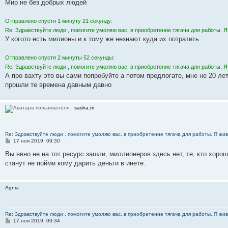
о
Мир не без добрых людей
б
щ
е
Отправлено спустя 1 минуту 21 секунду:
н
Re: Здравствуйте люди , помогите умоляю вас, в приобретение тягача для работы. Я
и
е
У когото есть милионы и к тому же незнают куда их потратить
Отправлено спустя 2 минуты 52 секунды:
Re: Здравствуйте люди , помогите умоляю вас, в приобретение тягача для работы. Я
А про вахту это вы сами попробуйте а потом предлогате, мне не 20 лет
прошли те времена давным давно
sasha.m
Re: Здравствуйте люди , помогите умоляю вас, в приобретение тягача для работы. Я жив
С
17 ноя 2019, 09:30
о
о
Вы явно не на тот ресурс зашли, миллионеров здесь нет, те, кто хоро
б
станут не пойми кому дарить деньги в инете.
щ
е
н
и
Agnia
е
Re: Здравствуйте люди , помогите умоляю вас, в приобретение тягача для работы. Я жив
С
17 ноя 2019, 09:34
о