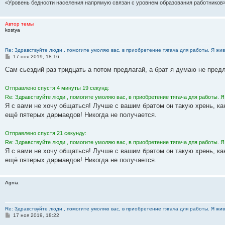
«Уровень бедности населения напрямую связан с уровнем образования работников»
Автор темы
kostya
Re: Здравствуйте люди , помогите умоляю вас, в приобретение тягача для работы. Я жив
С
17 ноя 2019, 18:16
о
о
Сам сьездий раз тридцать а потом предлагай, а брат я думаю не предло
б
щ
е
Отправлено спустя 4 минуты 19 секунд:
н
Re: Здравствуйте люди , помогите умоляю вас, в приобретение тягача для работы. Я
и
е
Я с вами не хочу общаться! Лучше с вашим братом он такую хрень, как
ещё пятерых дармаедов! Никогда не получается.
Отправлено спустя 21 секунду:
Re: Здравствуйте люди , помогите умоляю вас, в приобретение тягача для работы. Я
Я с вами не хочу общаться! Лучше с вашим братом он такую хрень, как
ещё пятерых дармаедов! Никогда не получается.
Agnia
Re: Здравствуйте люди , помогите умоляю вас, в приобретение тягача для работы. Я жив
С
17 ноя 2019, 18:22
о