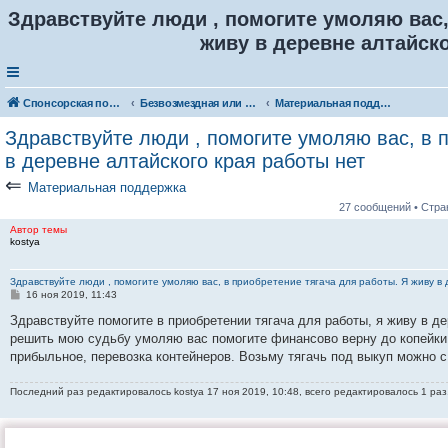
Здравствуйте люди , помогите умоляю вас,
живу в деревне алтайско
Спонсорская помощь. Разместите своё объявление в соответствующей рубрике
Безвозмездная или условно-безвозмездная помощь
Материальная поддержка
Здравствуйте люди , помогите умоляю вас, в 
в деревне алтайского края работы нет
⇐
Материальная поддержка
27 сообщений • Стр
Автор темы
kostya
Здравствуйте люди , помогите умоляю вас, в приобретение тягача для работы. Я живу в
С
16 ноя 2019, 11:43
о
о
Здравствуйте помогите в приобретении тягача для работы, я живу в д
б
решить мою судьбу умоляю вас помогите финансово верну до копейки,
щ
е
прибыльное, перевозка контейнеров. Возьму тягачь под выкуп можно с 
н
и
е
Последний раз редактировалось
kostya
17 ноя 2019, 10:48, всего редактировалось 1 раз