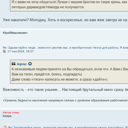
е
Я с вами не хочу общаться! Лучше с вашим братом он такую хрень, как
н
пятерых дармаедов! Никогда не получается.
и
е
Уже накатили? Молодец. Хоть и воскресенье, но вам жеж завтра не на
ЮрийМаксимович
Re: Здравствуйте люди , помогите умоляю вас, в приобретение тягача для работы. Я жив
С
17 ноя 2019, 18:27
о
о
б
Agnia
:
щ
е
К незнакомым людям принято на Вы обращаться, если что. А Вам с Ва
н
Вам на тягач, придётся, боюсь, подождать)
и
е
Даже слово «тягач» написать не можете, а сразу «дайте»)
Вежливость - это такое уныние... Настоящий брутальный мачо сразу бер
«Уровень бедности населения напрямую связан с уровнем образования работников»
Автор темы
kostya
Re: Здравствуйте люди , помогите умоляю вас, в приобретение тягача для работы. Я