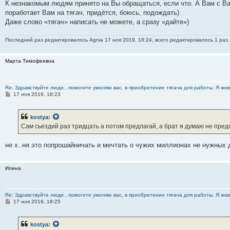
о
К незнакомым людям принято на Вы обращаться, если что. А Вам с Ва
б
поработает Вам на тягач, придётся, боюсь, подождать)
щ
е
Даже слово «тягач» написать не можете, а сразу «дайте»)
н
и
е
Последний раз редактировалось
Agnia
17 ноя 2019, 18:24, всего редактировалось 1 раз.
Марта Тимофеевна
Re: Здравствуйте люди , помогите умоляю вас, в приобретение тягача для работы. Я жив
С
17 ноя 2019, 18:23
о
о
б
kostya
:
щ
е
Сам сьездий раз тридцать а потом предлагай, а брат я думаю не предлож
н
и
е
не х..ня это попрошайничать и мечтать о чужих миллионах не нужных 
Илина
Re: Здравствуйте люди , помогите умоляю вас, в приобретение тягача для работы. Я жив
С
17 ноя 2019, 18:25
о
о
б
kostya
:
щ