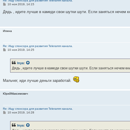
Re: Ищу спонсора для развития Teleramm канала.
С
10 ноя 2019, 14:15
о
о
Дядь , идите лучше в камеди свои шутки шути. Если заняться нечем кн
б
щ
е
н
и
Илина
е
Re: Ищу спонсора для развития Teleramm канала.
С
10 ноя 2019, 14:25
о
о
б
lnya
:
щ
е
Дядь , идите лучше в камеди свои шутки шути. Если заняться нечем кн
н
и
е
Мальчег, иди лучше деньги заработай.
ЮрийМаксимович
Re: Ищу спонсора для развития Teleramm канала.
С
10 ноя 2019, 14:28
о
о
б
lnya
:
щ
е