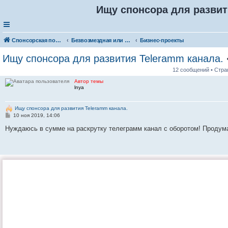
Ищу спонсора для развит
Спонсорская помощь. Разместите своё объявление в соответствующей рубрике
Безвозмездная или условно-безвозмездная помощь
Бизнес-проекты
Ищу спонсора для развития Teleramm канала.
12 сообщений • Стр
Автор темы
lnya
Ищу спонсора для развития Teleramm канала.
С
10 ноя 2019, 14:06
о
о
Нуждаюсь в сумме на раскрутку телеграмм канал с оборотом! Продума
б
щ
е
н
и
е