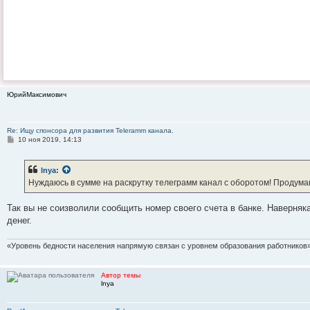
ЮрийМаксимович
Re: Ищу спонсора для развития Teleramm канала.
С
10 ноя 2019, 14:13
о
о
б
lnya
:
щ
е
Нуждаюсь в сумме на раскрутку телеграмм канал с оборотом! Продуман
н
и
е
Так вы не соизволили сообщить номер своего счета в банке. Наверняка
денег.
«Уровень бедности населения напрямую связан с уровнем образования работников»
Автор темы
lnya