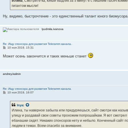
Илина
, Смотрите-ка, юный быдляк за 5 минут 6 с лишним тысяч ком
н
гигантом мысли!
и
е
Ну, видимо, быстрочтение - это единственный талант юного биомусора
lyudmila.ivanova
Re: Ищу спонсора для развития Teleramm канала.
С
10 ноя 2019, 15:31
о
о
Может осень закончится и таких меньше станет
б
щ
е
н
и
andrey.kalinin
е
Re: Ищу спонсора для развития Teleramm канала.
С
10 ноя 2019, 16:07
о
о
б
lnya
:
щ
е
Илина, ты наверное забыла или придуряешься, сайт смотри как называ
н
улицу и раздавай свои советы прохожим попрошайкам. Я вот смотрел 
и
е
ебанашки сидят. Никаких спонсоров нету и небыло. Конченный сайт по
людям в темах. Всем спасибо за внимание.