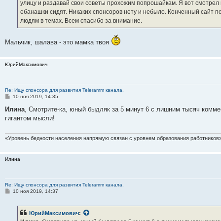
улицу и раздавай свои советы прохожим попрошайкам. Я вот смотрел 
и
е
ебанашки сидят. Никаких спонсоров нету и небыло. Конченный сайт по
людям в темах. Всем спасибо за внимание.
Мальчик, шалава - это мамка твоя
ЮрийМаксимович
Re: Ищу спонсора для развития Teleramm канала.
С
10 ноя 2019, 14:35
о
о
Илина
, Смотрите-ка, юный быдляк за 5 минут 6 с лишним тысяч комм
б
гигантом мысли!
щ
е
н
и
«Уровень бедности населения напрямую связан с уровнем образования работников»
е
Илина
Re: Ищу спонсора для развития Teleramm канала.
С
10 ноя 2019, 14:37
о
о
б
ЮрийМаксимович
:
щ
е