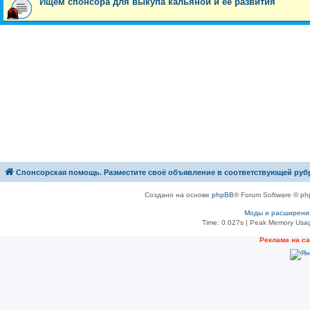
Ищем спонсора для выкупа кальяной и ее развития
Спонсорская помощь. Разместите своё объявление в соответствующей руб
Создано на основе
phpBB
® Forum Software © ph
Моды и расширени
Time: 0.027s
| Peak Memory Usag
Рeклама на с