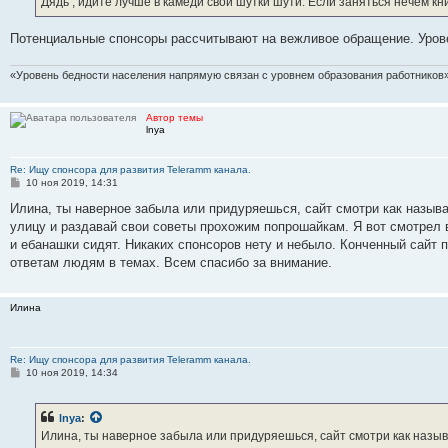
Дядь , идите лучше в камеди свои шутки шути. Если заняться нечем кн
н
и
е
Потенциальные спонсоры рассчитывают на вежливое обращение. Уров
«Уровень бедности населения напрямую связан с уровнем образования работников»
Автор темы
lnya
Re: Ищу спонсора для развития Teleramm канала.
С
10 ноя 2019, 14:31
о
о
Илина, ты наверное забыла или придуряешься, сайт смотри как называ
б
улицу и раздавай свои советы прохожим попрошайкам. Я вот смотрел 
щ
е
и ебанашки сидят. Никаких спонсоров нету и небыло. Конченный сайт п
н
ответам людям в темах. Всем спасибо за внимание.
и
е
Илина
Re: Ищу спонсора для развития Teleramm канала.
С
10 ноя 2019, 14:34
о
о
б
lnya
:
щ
е
Илина, ты наверное забыла или придуряешься, сайт смотри как называ
н