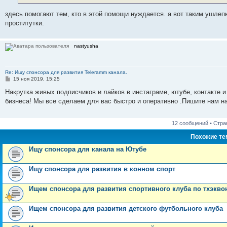
здесь помогают тем, кто в этой помощи нуждается. а вот таким ушлепк
пpocтитутки.
nastyusha
Re: Ищу спонсора для развития Teleramm канала.
С
15 ноя 2019, 15:25
о
о
Накрутка живых подписчиков и лайков в инстаграме, ютубе, контакте 
б
бизнеса! Мы все сделаем для вас быстро и оперативно .Пишите нам н
щ
е
н
и
12 сообщений • Стр
е
Похожие т
Ищу спонсора для канала на Ютубе
Ищу спонсора для развития в конном спорт
Ищем спонсора для развития спортивного клуба по тхэкво
Ищем спонсора для развития детского футбольного клуба