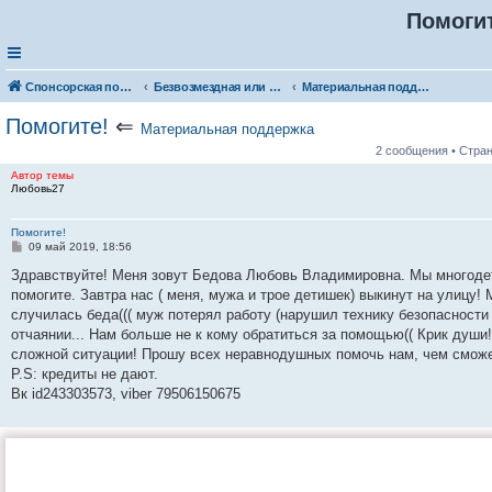
Помоги
Спонсорская помощь. Разместите своё объявление в соответствующей рубрике
Безвозмездная или условно-безвозмездная помощь
Материальная поддержка
Помогите!
⇐
Материальная поддержка
2 сообщения • Стра
Автор темы
Любовь27
Помогите!
С
09 май 2019, 18:56
о
о
Здравствуйте! Меня зовут Бедова Любовь Владимировна. Мы мног
б
помогите. Завтра нас ( меня, мужа и трое детишек) выкинут на улицу!
щ
е
случилась беда((( муж потерял работу (нарушил технику безопасности 
н
отчаянии... Нам больше не к кому обратиться за помощью(( Крик души
и
е
сложной ситуации! Прошу всех неравнодушных помочь нам, чем сможе
P.S: кредиты не дают.
Вк id243303573, viber 79506150675