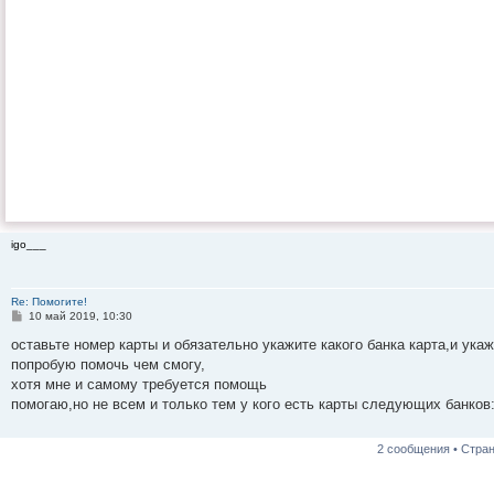
igo___
Re: Помогите!
С
10 май 2019, 10:30
о
о
оставьте номер карты и обязательно укажите какого банка карта,и ук
б
попробую помочь чем смогу,
щ
е
хотя мне и самому требуется помощь
н
помогаю,но не всем и только тем у кого есть карты следующих банко
и
е
2 сообщения • Стра