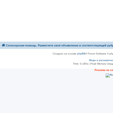
Спонсорская помощь. Разместите своё объявление в соответствующей руб
Создано на основе
phpBB
® Forum Software © ph
Моды и расширени
Time: 0.185s
| Peak Memory Usage
Рeклама на с