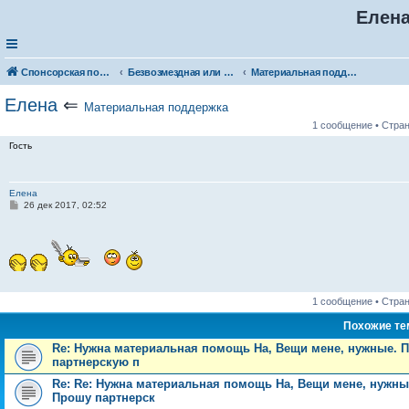
Елен
Спонсорская помощь. Разместите своё объявление в соответствующей рубрике
Безвозмездная или условно-безвозмездная помощь
Материальная поддержка
Елена
⇐
Материальная поддержка
1 сообщение • Стра
Гость
Елена
С
26 дек 2017, 02:52
о
о
б
щ
е
н
и
е
1 сообщение • Стра
Похожие т
Re: Нужна материальная помощь На, Вещи мене, нужные. П
партнерскую п
Re: Re: Нужна материальная помощь На, Вещи мене, нужные
Прошу партнерск