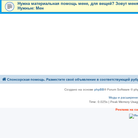
Нужна материальная помощь мене, для вещей? Зовут меня;
Нужные: Мен
Спонсорская помощь. Разместите своё объявление в соответствующей руб
Создано на основе
phpBB
® Forum Software © ph
Моды и расширени
Time: 0.025s
| Peak Memory Usage
Рeклама на с