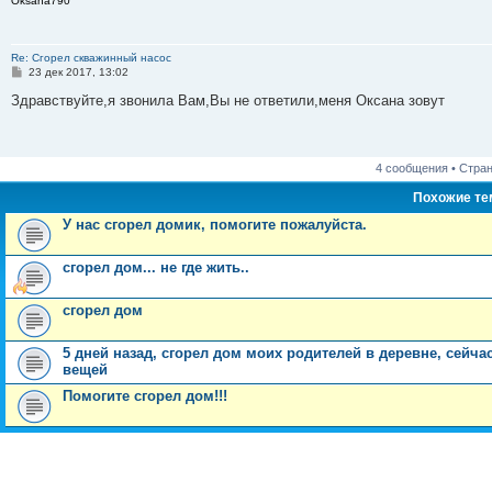
Oksana790
е
Re: Сгорел скважинный насос
С
23 дек 2017, 13:02
о
о
Здравствуйте,я звонила Вам,Вы не ответили,меня Оксана зовут
б
щ
е
н
и
4 сообщения • Стра
е
Похожие т
У нас сгорел домик, помогите пожалуйста.
сгорел дом... не где жить..
сгорел дом
5 дней назад, сгорел дом моих родителей в деревне, сейч
вещей
Помогите сгорел дом!!!