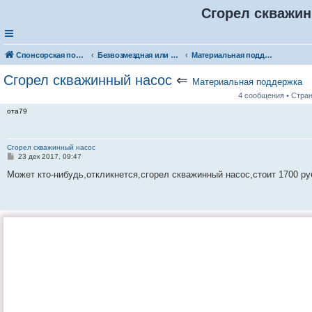
Сгорел скважи
Спонсорская помощь. Разместите своё объявление в соответствующей рубрике
Безвозмездная или условно-безвозмездная помощь
Материальная поддержка
Сгорел скважинный насос
⇐
Материальная поддержка
4 сообщения • Стра
ота79
Сгорел скважинный насос
С
23 дек 2017, 09:47
о
о
Может кто-нибудь,откликнется,сгорел скважинный насос,стоит 1700 ру
б
щ
е
н
и
е