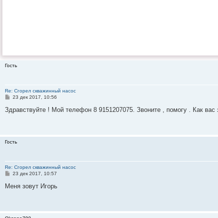
Гость
Re: Сгорел скважинный насос
С
23 дек 2017, 10:56
о
о
Здравствуйте ! Мой телефон 8 9151207075. Звоните , помогу . Как вас 
б
щ
е
н
и
Гость
е
Re: Сгорел скважинный насос
С
23 дек 2017, 10:57
о
о
Меня зовут Игорь
б
щ
е
н
и