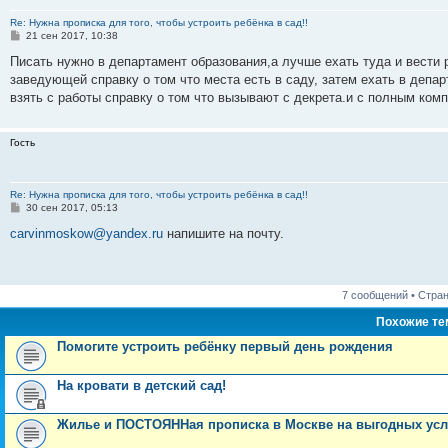
Re: Нужна прописка для того, чтобы устроить ребёнка в сад!!
С
21 сен 2017, 10:38
о
о
Писать нужно в департамент образования,а лучше ехать туда и вести 
б
заведующей справку о том что места есть в саду, затем ехать в депа
щ
е
взять с работы справку о том что вызывают с декрета.и с полным ком
н
и
е
Гость
Re: Нужна прописка для того, чтобы устроить ребёнка в сад!!
С
30 сен 2017, 05:13
о
о
carvinmoskow@yandex.ru
напишите на почту.
б
щ
е
н
и
7 сообщений • Стра
е
Похожие т
Помогите устроить ребёнку первый день рождения
На кровати в детский сад!
Жилье и ПОСТОЯННая прописка в Москве на выгодных ус