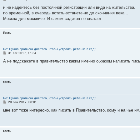
о
о
и не надейтесь без постоянной регистрации или вида на жительства.
б
по временной, в очередь встать-встанете-но до скончания века...
щ
е
Москва для москвиче. И самим садиков не хватает.
н
и
е
Гость
Re: Нужна прописка для того, чтобы устроить ребёнка в сад!!
С
31 авг 2017, 15:34
о
о
А не подскажете в правительство каким именно образом написать пись
б
щ
е
н
и
гость
е
Re: Нужна прописка для того, чтобы устроить ребёнка в сад!!
С
20 сен 2017, 08:01
о
о
мне вот тоже интересно, как писать в Правительство, кому и на чье им
б
щ
е
н
и
Гость
е