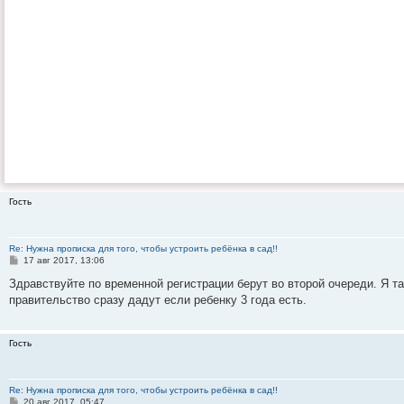
Гость
Re: Нужна прописка для того, чтобы устроить ребёнка в сад!!
С
17 авг 2017, 13:06
о
о
Здравствуйте по временной регистрации берут во второй очереди. Я та
б
правительство сразу дадут если ребенку 3 года есть.
щ
е
н
и
Гость
е
Re: Нужна прописка для того, чтобы устроить ребёнка в сад!!
С
20 авг 2017, 05:47