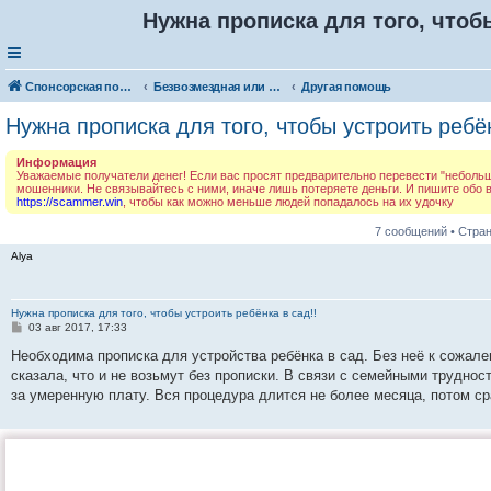
Нужна прописка для того, чтобы
Спонсорская помощь. Разместите своё объявление в соответствующей рубрике
Безвозмездная или условно-безвозмездная помощь
Другая помощь
Нужна прописка для того, чтобы устроить ребён
Информация
Уважаемые получатели денег! Если вас просят предварительно перевести "небольшую
мошенники. Не связывайтесь с ними, иначе лишь потеряете деньги. И пишите обо
https://scammer.win
, чтобы как можно меньше людей попадалось на их удочку
7 сообщений • Стра
Alya
Нужна прописка для того, чтобы устроить ребёнка в сад!!
С
03 авг 2017, 17:33
о
о
Необходима прописка для устройства ребёнка в сад. Без неё к сожал
б
сказала, что и не возьмут без прописки. В связи с семейными труднос
щ
е
за умеренную плату. Вся процедура длится не более месяца, потом ср
н
и
е