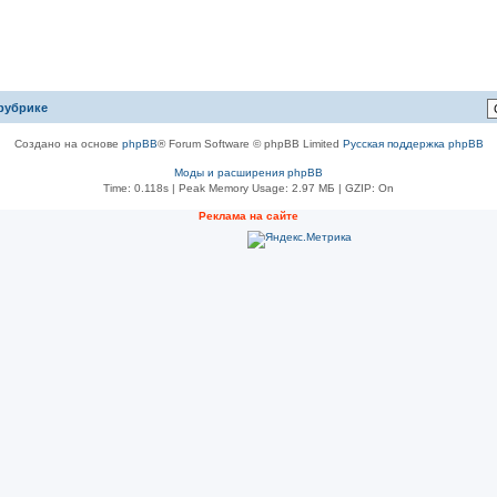
рубрике
Создано на основе
phpBB
® Forum Software © phpBB Limited
Русская поддержка phpBB
Моды и расширения phpBB
Time: 0.118s
| Peak Memory Usage: 2.97 МБ | GZIP: On
Рeклама на сaйте