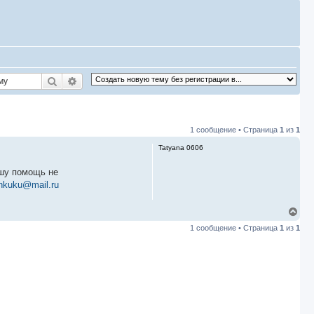
Поиск
Расширенный поиск
1 сообщение • Страница
1
из
1
Tatyana 0606
ошу помощь не
iankuku@mail.ru
В
е
1 сообщение • Страница
1
из
1
р
н
у
т
ь
с
я
к
н