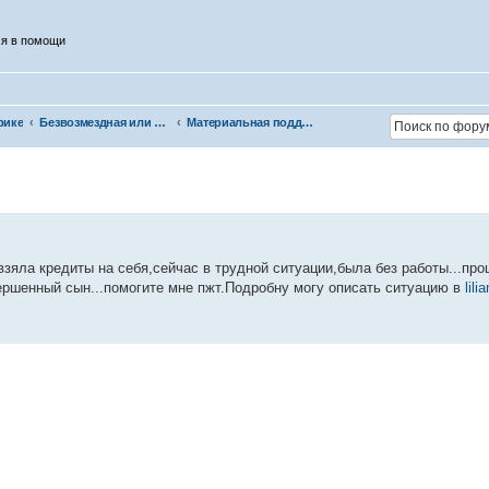
ся в помощи
рике
Безвозмездная или условно-безвозмездная помощь
Материальная поддержка
взяла кредиты на себя,сейчас в трудной ситуации,была без работы...пр
ершенный сын...помогите мне пжт.Подробну могу описать ситуацию в
lil