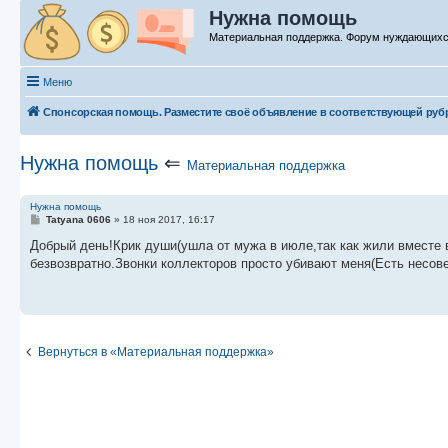
Нужна помощь
Материальная поддержка. Форум нуждающих
Меню
Спонсорская помощь. Разместите своё объявление в соответствующей руб
Нужна помощь
⇐
Материальная поддержка
Нужна помощь
С
Tatyana 0606
»
18 ноя 2017, 16:17
о
о
Добрый день!Крик души(ушла от мужа в июле,так как жили вместе 
б
безвозвратно.Звонки коллекторов просто убивают меня(Есть несов
щ
е
н
и
е
Вернуться в «Материальная поддержка»