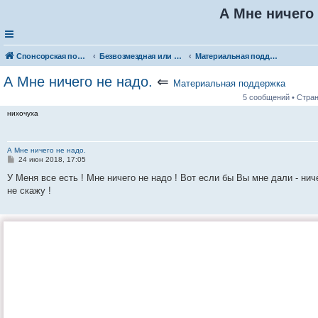
А Мне ничего 
Спонсорская помощь. Разместите своё объявление в соответствующей рубрике
Безвозмездная или условно-безвозмездная помощь
Материальная поддержка
А Мне ничего не надо.
⇐
Материальная поддержка
5 сообщений • Стра
нихочуха
А Мне ничего не надо.
С
24 июн 2018, 17:05
о
о
У Меня все есть ! Мне ничего не надо ! Вот если бы Вы мне дали - нич
б
не скажу !
щ
е
н
и
е