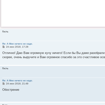
Гость
Re: А Мне ничего не надо.
С
24 июн 2018, 17:28
о
о
Отлично! Даю Вам огромную кучу ничего! Если бы Вы даже разобрали э
б
скорее, очень выручите и Вам огромное спасибо за это счастливое ос
щ
е
н
и
Гость
е
Re: А Мне ничего не надо.
С
24 июн 2018, 21:49
о
о
Обострение
б
щ
е
н
и