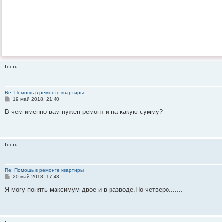
Гость
Re: Помощь в ремонте квартиры
С
19 май 2018, 21:40
о
о
В чем именно вам нужен ремонт и на какую сумму?
б
щ
е
н
и
Гость
е
Re: Помощь в ремонте квартиры
С
20 май 2018, 17:43
о
о
Я могу понять максимум двое и в разводе.Но четверо.......
б
щ
е
н
и