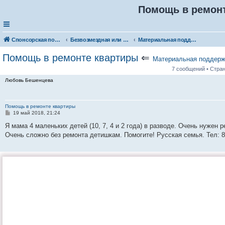
Помощь в ремон
Спонсорская помощь. Разместите своё объявление в соответствующей рубрике
Безвозмездная или условно-безвозмездная помощь
Материальная поддержка
Помощь в ремонте квартиры
⇐
Материальная поддерж
7 сообщений • Стра
Любовь Бешенцева
Помощь в ремонте квартиры
С
19 май 2018, 21:24
о
о
Я мама 4 маленьких детей (10, 7, 4 и 2 года) в разводе. Очень нужен 
б
Очень сложно без ремонта детишкам. Помогите! Русская семья. Тел: 8
щ
е
н
и
е