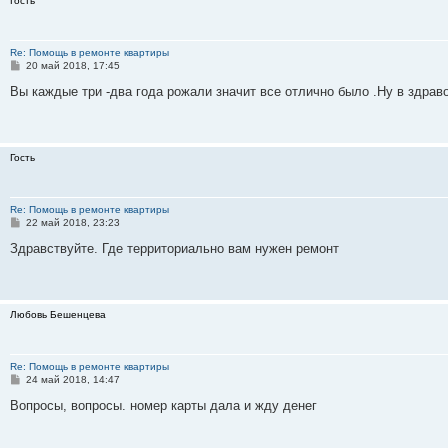
Гость
е
Re: Помощь в ремонте квартиры
С
20 май 2018, 17:45
о
о
Вы каждые три -два года рожали значит все отлично было .Ну в здраво
б
щ
е
н
и
Гость
е
Re: Помощь в ремонте квартиры
С
22 май 2018, 23:23
о
о
Здравствуйте. Где территориально вам нужен ремонт
б
щ
е
н
и
Любовь Бешенцева
е
Re: Помощь в ремонте квартиры
С
24 май 2018, 14:47
о
о
Вопросы, вопросы. номер карты дала и жду денег
б
щ
е