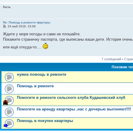
н
и
Гость
е
Re: Помощь в ремонте квартиры
С
24 май 2018, 15:08
о
о
Ждите у моря погоды и сами не плошайте.
б
Покажите страничку паспорта, где выписаны ваши дети. История очен
щ
е
или ещё откуда-то....
н
и
е
7 сообщений • Стра
Похожие т
нужна помощь в ремонте
Помощь в ремонте
Помогите в ремонте сельского клуба Кудашевский клуб
Помогите на аренду квартиры ,нас с дочерью выгоняют!!!!
Помощь в покупке квартиры