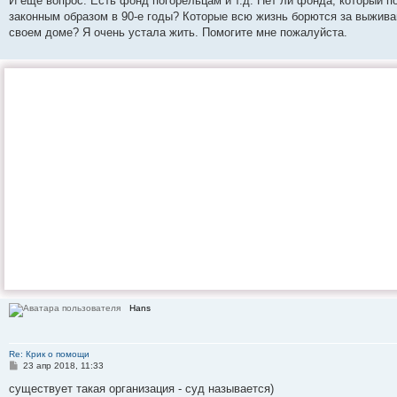
И еще вопрос. Есть фонд погорельцам и т.д. Нет ли фонда, который п
законным образом в 90-е годы? Которые всю жизнь борются за выжива
своем доме? Я очень устала жить. Помогите мне пожалуйста.
Hans
Re: Крик о помощи
С
23 апр 2018, 11:33
о
о
существует такая организация - суд называется)
б