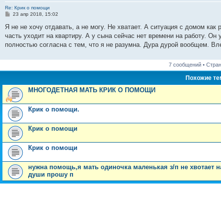
Re: Крик о помощи
С
23 апр 2018, 15:02
о
о
Я не не хочу отдавать, а не могу. Не хватает. А ситуация с домом как
б
часть уходит на квартиру. А у сына сейчас нет времени на работу. Он
щ
е
полностью согласна с тем, что я не разумна. Дура дурой вообщем. Вле
н
и
е
7 сообщений • Стра
Похожие т
МНОГОДЕТНАЯ МАТЬ КРИК О ПОМОЩИ
Крик о помощи.
Крик о помощи
Крик о помощи
нужна помощь,я мать одиночка маленькая з/п не хвотает 
души прошу п