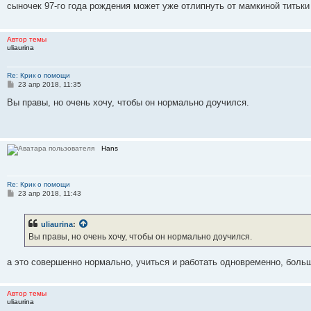
сыночек 97-го года рождения может уже отлипнуть от мамкиной титьки 
щ
е
н
и
Автор темы
е
uliaurina
Re: Крик о помощи
С
23 апр 2018, 11:35
о
о
Вы правы, но очень хочу, чтобы он нормально доучился.
б
щ
е
н
и
Hans
е
Re: Крик о помощи
С
23 апр 2018, 11:43
о
о
б
uliaurina
:
щ
е
Вы правы, но очень хочу, чтобы он нормально доучился.
н
и
е
а это совершенно нормально, учиться и работать одновременно, боль
Автор темы
uliaurina