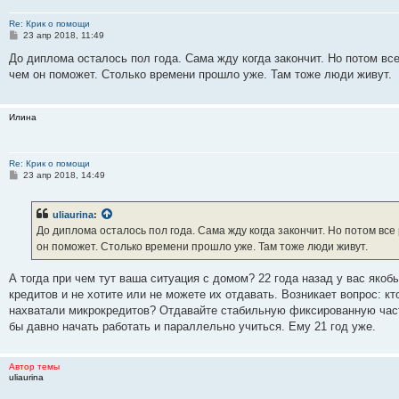
Re: Крик о помощи
С
23 апр 2018, 11:49
о
о
До диплома осталось пол года. Сама жду когда закончит. Но потом все
б
чем он поможет. Столько времени прошло уже. Там тоже люди живут.
щ
е
н
и
Илина
е
Re: Крик о помощи
С
23 апр 2018, 14:49
о
о
б
uliaurina
:
щ
е
До диплома осталось пол года. Сама жду когда закончит. Но потом все 
н
он поможет. Столько времени прошло уже. Там тоже люди живут.
и
е
А тогда при чем тут ваша ситуация с домом? 22 года назад у вас якобы
кредитов и не хотите или не можете их отдавать. Возникает вопрос: к
нахватали микрокредитов? Отдавайте стабильную фиксированную часть
бы давно начать работать и параллельно учиться. Ему 21 год уже.
Автор темы
uliaurina