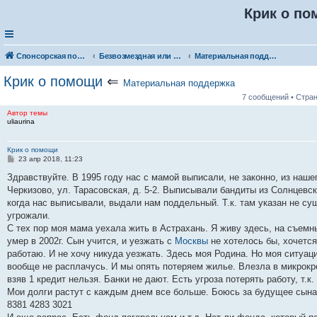
Крик о п
Спонсорская помощь. Разместите своё объявление в соответствующей рубрике
Безвозмездная или условно-безвозмездная помощь
Материальная поддержка
Крик о помощи
⇐
Материальная поддержка
7 сообщений • Стра
Автор темы
uliaurina
Крик о помощи
С
23 апр 2018, 11:23
о
о
Здравствуйте. В 1995 году нас с мамой выписали, не законно, из наш
б
Черкизово, ул. Тарасовская, д. 5-2. Выписывали бандиты из Солнцевск
щ
е
когда нас выписывали, выдали нам поддельный. Т.к. там указан не 
н
угрожали.
и
е
С тех пор моя мама уехала жить в Астрахань. Я живу здесь, на съемны
умер в 2002г. Сын учится, и уезжать с
Москвы
не хотелось бы, хочется
работаю. И не хочу никуда уезжать. Здесь моя Родина. Но моя ситуаци
вообще не расплачусь. И мы опять потеряем жилье. Влезла в микрокр
взяв 1 кредит нельзя. Банки не дают. Есть угроза потерять работу, т.к
Мои долги растут с каждым днем все больше. Боюсь за будущее сына.
8381 4283 3021